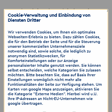
×
Wie geht´s weiter...einfach anrufen,
Cookie-Verwaltung und Einbindung von
schreiben oder vorbeikommen
Diensten Dritter
Wir verwenden Cookies, um Ihnen ein optimales
Webseiten-Erlebnis zu bieten. Dazu zählen Cookies,
📍Akzent Personaldienstleistungen GmbH
die für den Betrieb der Seite und für die Steuerung
unserer kommerziellen Unternehmensziele
Niederlassung Altenburg
notwendig sind, sowie solche, die lediglich zu
Johannisstraße 7
anonymen Statistikzwecken, für
Komforteinstellungen oder zur Anzeige
04600 Altenburg
personalisierter Inhalte genutzt werden. Sie können
selbst entscheiden, welche Kategorien Sie zulassen
📞 03447 3744411
möchten. Bitte beachten Sie, dass auf Basis Ihrer
Einstellungen womöglich nicht mehr alle
📱 0157 73 73 74 32
Funktionalitäten der Seite zur Verfügung stehen. Um
📧 altenburg
@
akzent-personal.de
Karten von google Maps anzuzeigen, aktivieren Sie
die Kategorie "Externe Medien". Hierbei wird u.U.
🌐
www.akzent-personal.de/jobs-in-
Ihre IP-Adressen an Nicht-EU-Unternehmen wie
Altenburg
google übertragen.