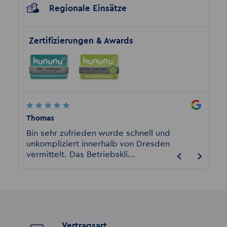
Regionale Einsätze
Zertifizierungen & Awards
Thomas
Rensen
rde
Bin sehr zufrieden wurde schnell und
Kompe
unkompliziert innerhalb von Dresden
auch a
vermittelt. Das Betriebskli...
supers
Vertragsart