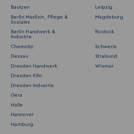
Bautzen
Leipzig
Initiativ bewerben
Interne Jobs
Berlin Medizin, Pflege &
Magdeburg
Merkzettel
Shop
Soziales
Für Unternehmen
Kontakt
Berlin Handwerk &
Rostock
Industrie
Standorte
Disclaimer
Chemnitz
Schwerin
FAQ
Dessau
Stralsund
Datenschutz
Dresden Handwerk
Wismar
Impressum
Dresden Kfm
Dresden Industrie
Gera
Halle
Hannover
Hamburg