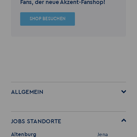
Fans, der neue Akzent-Fanshop!
SHOP BESUCHEN
ALLGEMEIN
Startseite
Über Akzent
Mitarbeitervorteile
Leistungen
JOBS STANDORTE
Für Bewerber
Geschichte
Altenburg
Jena
Stellenangebote
Referenzen