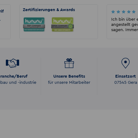
Zertifizierungen & Awards
if
Kathrin Böhme
Absolut empfehlenswert! Besonders Herrn
Ich bin über 
r
Förster möchte ich an dieser Stelle
angestellt g
hervorheben. Dank seiner...
sagen. Immer 
ranche/Beruf
Unsere Benefits
Einsatzort
lbau und -industrie
für unsere Mitarbeiter
07545 Gera