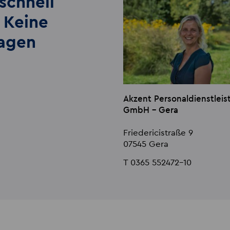
schnell
 Keine
lagen
Akzent Personaldienstlei
GmbH - Gera
Friedericistraße 9
07545 Gera
T 0365 552472-10