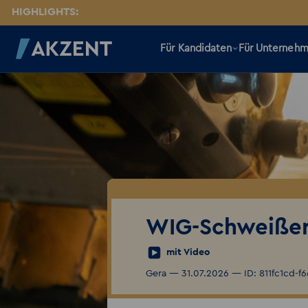
HIGHLIGHTS:
Für Kandidaten
Für Unterneh
WIG-Schweiße
mit Video
Gera — 31.07.2026 — ID: 811fc1cd-f