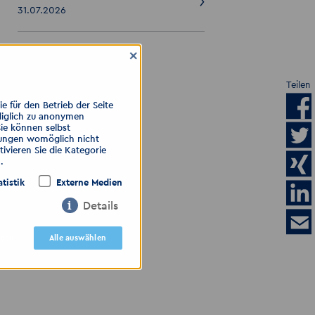
31.07.2026
×
ALLE ANZEIGEN
Teilen
 für den Betrieb der Seite
diglich zu anonymen
Sie können selbst
llungen womöglich nicht
ivieren Sie die Kategorie
.
atistik
Externe Medien
Details
igen
Alle auswählen