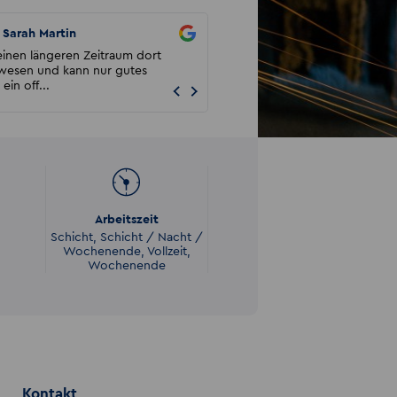
Sarah Martin
Kay Wendt
einen längeren Zeitraum dort
Würde gerne mehr als 5 Sterne ge
ewesen und kann nur gutes
Super gutes Personal. Offenes Ohr 
ein off...
Problem. Würde imme...
Arbeitszeit
Schicht, Schicht / Nacht /
Wochenende, Vollzeit,
Wochenende
Kontakt