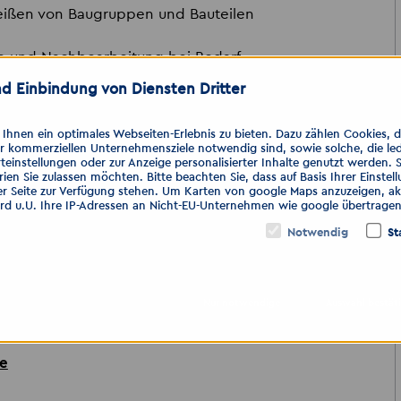
eißen von Baugruppen und Bauteilen
te und Nachbearbeitung bei Bedarf
eräte
d Einbindung von Diensten Dritter
ger Zusammenarbeit mit dem Team
lbereich, z. B. als Schweißer,
hnen ein optimales Webseiten-Erlebnis zu bieten. Dazu zählen Cookies, die
er kommerziellen Unternehmensziele notwendig sind, sowie solche, die le
uer (m/w/d) oder vergleichbar
teinstellungen oder zur Anzeige personalisierter Inhalte genutzt werden. 
ißen (gültige Schweißscheine von
ien Sie zulassen möchten. Bitte beachten Sie, dass auf Basis Ihrer Einste
er Seite zur Verfügung stehen. Um Karten von google Maps anzuzeigen, akt
ird u.U. Ihre IP-Adressen an Nicht-EU-Unternehmen wie google übertragen
Notwendig
St
er PKW zwingend erforderlich
stständige Arbeitsweise
veau B2/C1)
Nur notwendige
Auswahl bestät
de