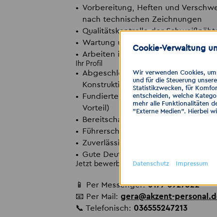
Vorbereitung, Heften und Verschw
nach technischen Zeichnungen
Qualitätskontrolle der Schweißnäh
Wartung und Pflege der Schweißg
Cookie-Verwaltung un
Arbeiten im Schichtbetrieb in en
Ihr Profil
Abgeschlossene Ausbildung im Metal
Wir verwenden Cookies, um I
und für die Steuerung unser
Konstruktionsmechaniker, Metallba
Statistikzwecken, für Komfor
Fundierte Erfahrung im WIG-Schwe
entscheiden, welche Kategor
mehr alle Funktionalitäten d
Vorteil)
"Externe Medien". Hierbei w
Bereitschaft zur Schichtarbeit
Führerschein Klasse B sowie eigen
Zuverlässige, sorgfältige und selb
Gute Deutschkenntnisse (mind. Ni
Jetzt bewerben!
Datenschutz
Impressum
📱 Per Messenger:
0177 5927822
📧 Per Mail:
gera
@
akzent-personal.
📞 Telefonisch:
036555247213