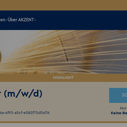
men
Über AKZENT
r (m/w/d)
S
Nur
66a-4f93-a5cf-e582f70d5d76
Keine Be