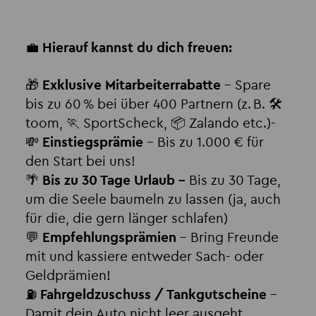
💼
Hierauf kannst du dich freuen:
🎁
Exklusive Mitarbeiterrabatte
– Spare
bis zu 60 % bei über 400 Partnern (z. B. 🛠️
toom, 🏃 SportScheck, 📦 Zalando etc.)-
💸
Einstiegsprämie
– Bis zu 1.000 € für
den Start bei uns!
🌴
Bis zu 30 Tage Urlaub -
Bis zu 30 Tage,
um die Seele baumeln zu lassen (ja, auch
für die, die gern länger schlafen)
💬
Empfehlungsprämien
– Bring Freunde
mit und kassiere entweder Sach- oder
Geldprämien!
⛽
Fahrgeldzuschuss / Tankgutscheine
–
Damit dein Auto nicht leer ausgeht.