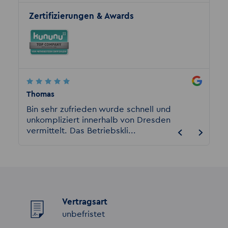
Zertifizierungen & Awards
Thomas
harry l
ie
Bin sehr zufrieden wurde schnell und
Ich ar
ooft
unkompliziert innerhalb von Dresden
bei Akz
vermittelt. Das Betriebskli...
gut un
Vertragsart
unbefristet