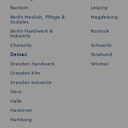
Bautzen
Leipzig
Initiativ bewerben
Interne Jobs
Berlin Medizin, Pflege &
Magdeburg
Merkzettel
Shop
Soziales
Für Unternehmen
Kontakt
Berlin Handwerk &
Rostock
Industrie
Standorte
Disclaimer
Chemnitz
Schwerin
FAQ
Dessau
Stralsund
Datenschutz
Dresden Handwerk
Wismar
Impressum
Dresden Kfm
Dresden Industrie
Gera
Halle
Hannover
Hamburg