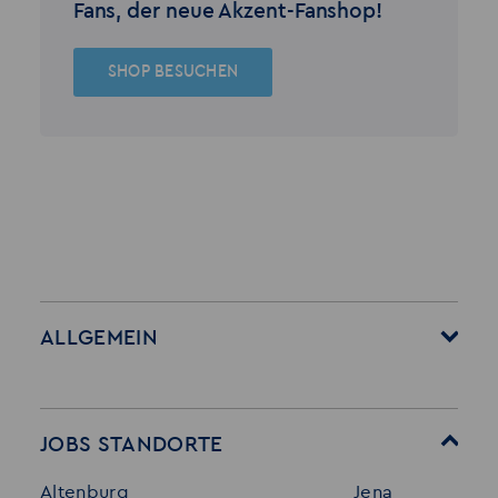
Fans, der neue Akzent-Fanshop!
SHOP BESUCHEN
ALLGEMEIN
Startseite
Über Akzent
Mitarbeitervorteile
Leistungen
JOBS STANDORTE
Für Bewerber
Geschichte
Altenburg
Jena
Stellenangebote
Referenzen