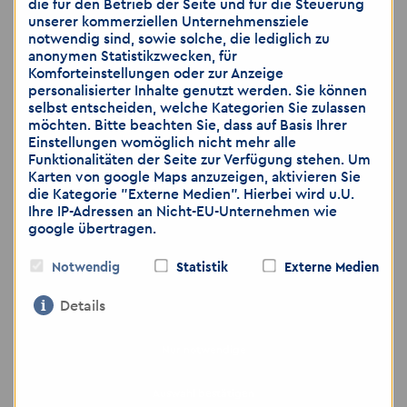
die für den Betrieb der Seite und für die Steuerung
🗣️
Und das Beste:
Wir haben immer ein
unserer kommerziellen Unternehmensziele
offenes Ohr für dich!
notwendig sind, sowie solche, die lediglich zu
anonymen Statistikzwecken, für
Komforteinstellungen oder zur Anzeige
personalisierter Inhalte genutzt werden. Sie können
selbst entscheiden, welche Kategorien Sie zulassen
möchten. Bitte beachten Sie, dass auf Basis Ihrer
📄
Hinweis:
Die Stelle wird im Rahmen
Einstellungen womöglich nicht mehr alle
der
Arbeitnehmerüberlassung
besetzt. 🤝
Funktionalitäten der Seite zur Verfügung stehen. Um
Karten von google Maps anzuzeigen, aktivieren Sie
die Kategorie "Externe Medien". Hierbei wird u.U.
Ihre IP-Adressen an Nicht-EU-Unternehmen wie
google übertragen.
Wenn du Lust hast, Teil unseres Teams zu
Notwendig
Statistik
Externe Medien
werden und mit uns die Zukunft der
regionalen Pharmaindustrie
Details
mitzugestalten, freuen wir uns auf deine
Bewerbung!
Nur notwendige
Auswahl bestätigen