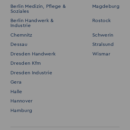
Berlin Medizin, Pflege &
Magdeburg
Merkzettel
Shop
Soziales
Für Unternehmen
Kontakt
Berlin Handwerk &
Rostock
Industrie
Standorte
Disclaimer
Chemnitz
Schwerin
FAQ
Dessau
Stralsund
Datenschutz
Dresden Handwerk
Wismar
Impressum
Dresden Kfm
Dresden Industrie
Gera
Halle
Hannover
Hamburg