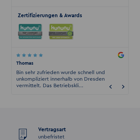
Zertifizierungen & Awards
Thomas
Rene G
den
Bin sehr zufrieden wurde schnell und
Ich bi
unkompliziert innerhalb von Dresden
von Akz
vermittelt. Das Betriebskli...
hier al
Vertragsart
unbefristet