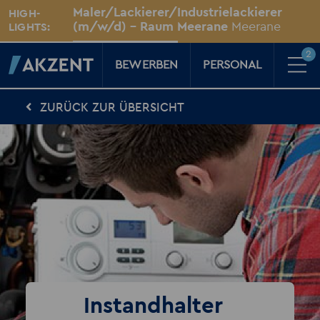
Unsere Standorte
Maler/Lackierer/Industrielackierer
HIGH-
Für Sie vor Ort
(m/w/d) - Raum Meerane
Meerane
LIGHTS:
2
BEWERBEN
PERSONAL
ZURÜCK ZUR ÜBERSICHT
Für Kandidaten
Karriere-Kompass
News, Tipps & Tricks rund um deinen Traumjob
Für Unternehmen
Kompass für Personaler
News rund um den Arbeitsplatz
Über AKZENT
AKZENT-Shop
Für unsere größten Fans
2
Merkzettel
Instandhalter