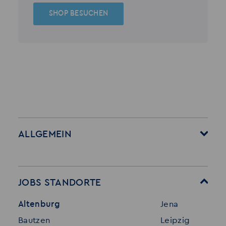
SHOP BESUCHEN
ALLGEMEIN
Startseite
Über Akzent
Mitarbeitervorteile
Leistungen
JOBS STANDORTE
Für Bewerber
Geschichte
Altenburg
Jena
Stellenangebote
Referenzen
Bautzen
Leipzig
Initiativ bewerben
Interne Jobs