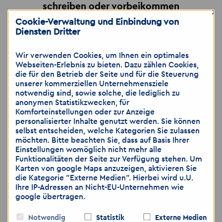
schreiben oder vorbeikommen
×
Cookie-Verwaltung und Einbindung von
Diensten Dritter
📍Akzent Personaldienstleistungen GmbH
Wir verwenden Cookies, um Ihnen ein optimales
Webseiten-Erlebnis zu bieten. Dazu zählen Cookies,
Niederlassung Altenburg
die für den Betrieb der Seite und für die Steuerung
Johannisstraße 7
unserer kommerziellen Unternehmensziele
notwendig sind, sowie solche, die lediglich zu
04600 Altenburg
anonymen Statistikzwecken, für
Komforteinstellungen oder zur Anzeige
📞 03447 3744411
personalisierter Inhalte genutzt werden. Sie können
selbst entscheiden, welche Kategorien Sie zulassen
📱 0157 73 73 74 32
möchten. Bitte beachten Sie, dass auf Basis Ihrer
📧 altenburg
@
akzent-personal.de
Einstellungen womöglich nicht mehr alle
Funktionalitäten der Seite zur Verfügung stehen. Um
🌐
www.akzent-personal.de/jobs-in-
Karten von google Maps anzuzeigen, aktivieren Sie
Altenburg
die Kategorie "Externe Medien". Hierbei wird u.U.
Ihre IP-Adressen an Nicht-EU-Unternehmen wie
google übertragen.
Notwendig
Statistik
Externe Medien