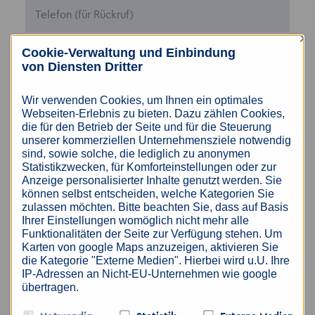
×
Cookie-Verwaltung und Einbindung
von Diensten Dritter
Wir verwenden Cookies, um Ihnen ein optimales
Webseiten-Erlebnis zu bieten. Dazu zählen Cookies,
die für den Betrieb der Seite und für die Steuerung
unserer kommerziellen Unternehmensziele notwendig
sind, sowie solche, die lediglich zu anonymen
Statistikzwecken, für Komforteinstellungen oder zur
Anzeige personalisierter Inhalte genutzt werden. Sie
können selbst entscheiden, welche Kategorien Sie
zulassen möchten. Bitte beachten Sie, dass auf Basis
Ihrer Einstellungen womöglich nicht mehr alle
Funktionalitäten der Seite zur Verfügung stehen. Um
Karten von google Maps anzuzeigen, aktivieren Sie
Ja, ich habe die
Datenschutzerklärung
gelesen
die Kategorie "Externe Medien". Hierbei wird u.U. Ihre
und willige der Verarbeitung meiner Daten ein.
IP-Adressen an Nicht-EU-Unternehmen wie google
übertragen.
JETZT ABSCHICKEN