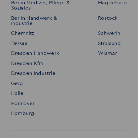
Berlin Medizin, Pflege &
Magdeburg
Merkzettel
Shop
Soziales
Für Unternehmen
Kontakt
Berlin Handwerk &
Rostock
Industrie
Standorte
Disclaimer
Chemnitz
Schwerin
FAQ
Dessau
Stralsund
Datenschutz
Dresden Handwerk
Wismar
Impressum
Dresden Kfm
Dresden Industrie
Gera
Halle
Hannover
Hamburg