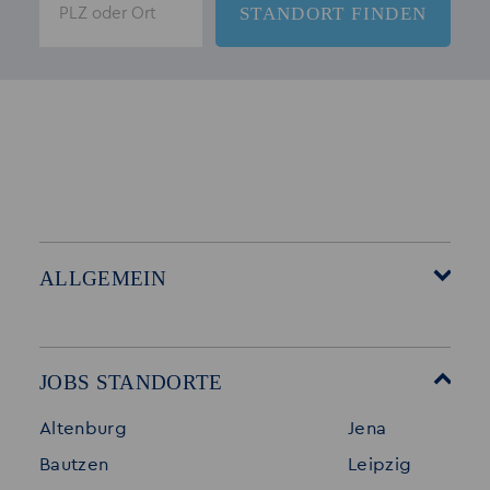
ALLGEMEIN
Startseite
Über Akzent
Mitarbeitervorteile
Leistungen
JOBS STANDORTE
Für Bewerber
Geschichte
Altenburg
Jena
Stellenangebote
Referenzen
Bautzen
Leipzig
Initiativ bewerben
Interne Jobs