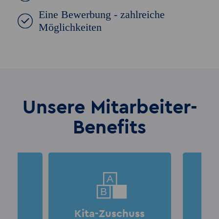
Eine Bewerbung - zahlreiche
Möglichkeiten
Unsere Mitarbeiter-
Benefits
A
B
C
s-
Kita-Zuschuss
S