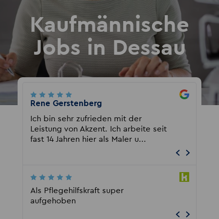
Kaufmännische
Jobs in Dessau
Rene Gerstenberg
Marc Sc
Ich bin sehr zufrieden mit der
Ich arb
ich
Leistung von Akzent. Ich arbeite seit
habe bi
nk
fast 14 Jahren hier als Maler u...
gehabt,
Als Pflegehilfskraft super
Sehr gu
aufgehoben
Arbeitg