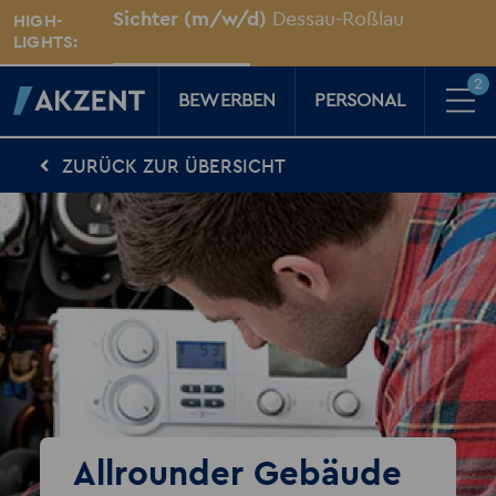
Unsere Standorte
Sichter (m/w/d)
Dessau-Roßlau
HIGH-
Für Sie vor Ort
LIGHTS:
2
BEWERBEN
PERSONAL
ZURÜCK ZUR ÜBERSICHT
Für Kandidaten
Karriere-Kompass
News, Tipps & Tricks rund um deinen Traumjob
Für Unternehmen
Kompass für Personaler
News rund um den Arbeitsplatz
Über AKZENT
AKZENT-Shop
Für unsere größten Fans
2
Merkzettel
Allrounder Gebäude