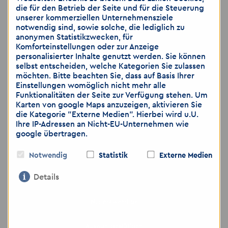
(z. B. ärztliche Bescheinigungen) per Post
die für den Betrieb der Seite und für die Steuerung
unserer kommerziellen Unternehmensziele
verschickt oder beim
notwendig sind, sowie solche, die lediglich zu
Vorstellungsgespräch nachgereicht
anonymen Statistikzwecken, für
werden.
Komforteinstellungen oder zur Anzeige
personalisierter Inhalte genutzt werden. Sie können
selbst entscheiden, welche Kategorien Sie zulassen
möchten. Bitte beachten Sie, dass auf Basis Ihrer
Hinweis: Wir weisen darauf hin, dass die
Einstellungen womöglich nicht mehr alle
Funktionalitäten der Seite zur Verfügung stehen. Um
Übermittlung von personenbezogenen Daten
Karten von google Maps anzuzeigen, aktivieren Sie
über E-Mail als unsicher eingestuft wird. Bitte
die Kategorie "Externe Medien". Hierbei wird u.U.
achten Sie darauf, dass Sie lediglich dann
Ihre IP-Adressen an Nicht-EU-Unternehmen wie
Bewerbungsunterlagen per E-Mail zusenden,
google übertragen.
wenn Sie das Risiko als gering einschätzen.
Gerne können Sie weitere Unterlagen, wie zum
Notwendig
Statistik
Externe Medien
Beispiel medizinische Gutachten, ärztliche
Details
Bescheinigungen, die Sie nicht per E-Mail
versenden möchten, per Post zuschicken oder
bei dem Vorstellungsgespräch nachreichen.
Nur notwendige
Auswahl bestätigen