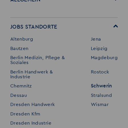
Startseite
Über Akzent
Mitarbeitervorteile
Leistungen
JOBS STANDORTE
Für Bewerber
Geschichte
Altenburg
Jena
Stellenangebote
Referenzen
Bautzen
Leipzig
Initiativ bewerben
Interne Jobs
Berlin Medizin, Pflege &
Magdeburg
Merkzettel
Shop
Soziales
Für Unternehmen
Kontakt
Berlin Handwerk &
Rostock
Industrie
Standorte
Disclaimer
Chemnitz
Schwerin
FAQ
Dessau
Stralsund
Datenschutz
Dresden Handwerk
Wismar
Impressum
Dresden Kfm
Dresden Industrie