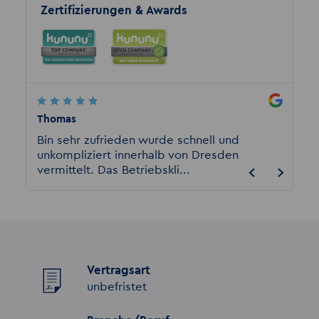
Zertifizierungen & Awards
Thomas
Eckhar
ie
Bin sehr zufrieden wurde schnell und
Ich bi
ooft
unkompliziert innerhalb von Dresden
beschä
vermittelt. Das Betriebskli...
sein da
Vertragsart
unbefristet