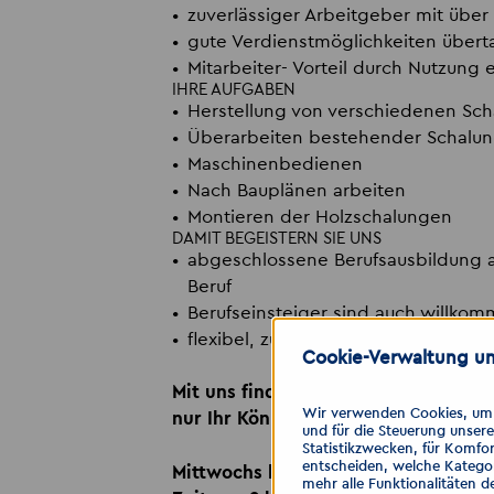
zuverlässiger Arbeitgeber mit über
gute Verdienstmöglichkeiten überta
Mitarbeiter- Vorteil durch Nutzung 
IHRE AUFGABEN
Herstellung von verschiedenen Sc
Überarbeiten bestehender Schalu
Maschinenbedienen
Nach Bauplänen arbeiten
Montieren der Holzschalungen
DAMIT BEGEISTERN SIE UNS
abgeschlossene Berufsausbildung a
Beruf
Berufseinsteiger sind auch willko
flexibel, zuverlässig und engagiert
Cookie-Verwaltung un
Mit uns finden Sie Ihren neuen Job o
Wir verwenden Cookies, um I
nur Ihr Können. Werden Sie ein Teil
und für die Steuerung unser
Statistikzwecken, für Komfor
entscheiden, welche Kategor
Mittwochs haben wir für Bewerber e
mehr alle Funktionalitäten d