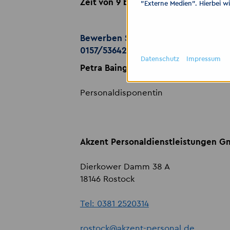
Zeit von 9 bis 15 Uhr!
"Externe Medien". Hierbei w
Bewerben Sie sich auch gern über 
0157/53642530
Datenschutz
Impressum
Petra Baingo
Personaldisponentin
Akzent Personaldienstleistungen 
Dierkower Damm 38 A
18146 Rostock
Tel: 0381 2520314
rostock
@
akzent-personal.de