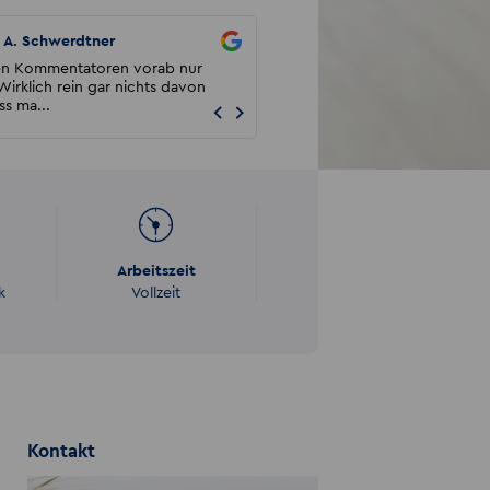
A. Schwerdtner
Rensen E
en Kommentatoren vorab nur
Kompetentes und nettes Team, ge
Wirklich rein gar nichts davon
auf Extras ein und unterstützen sup
ss ma...
beim Jobwechsel...
Arbeitszeit
k
Vollzeit
Kontakt