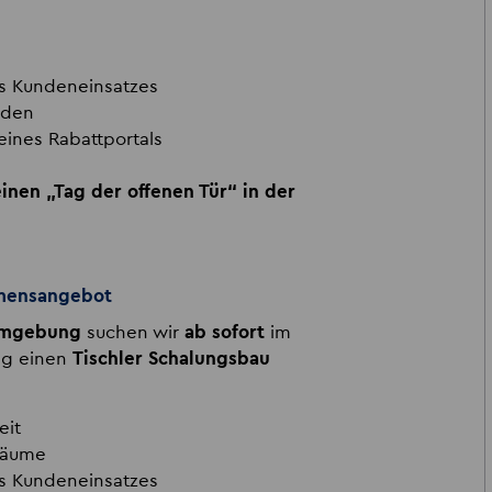
es Kundeneinsatzes
nden
eines Rabattportals
inen „Tag der offenen Tür“ in der
hmensangebot
Umgebung
suchen wir
ab sofort
im
ng einen
Tischler Schalungsbau
eit
räume
es Kundeneinsatzes