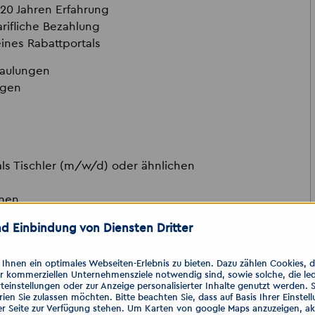
 20 Jahren Erfahrung
rifliche Bezahlung
eines Rabattportals
haulungen
ngen
ls Tischler (m/w/d) oder ähnlichen
mmen
d Einbindung von Diensten Dritter
hne viel Papierkram. Wichtig ist uns
hnen ein optimales Webseiten-Erlebnis zu bieten. Dazu zählen Cookies, die
der Akzent-Familie!
er kommerziellen Unternehmensziele notwendig sind, sowie solche, die le
teinstellungen oder zur Anzeige personalisierter Inhalte genutzt werden. 
ien Sie zulassen möchten. Bitte beachten Sie, dass auf Basis Ihrer Einste
inen „Tag der offenen Tür“ in der
er Seite zur Verfügung stehen. Um Karten von google Maps anzuzeigen, akt