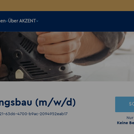
men
Über AKZENT
lungsbau (m/w/d)
S
121-63d6-4700-b9ac-2094952eab17
Nur
Keine Be