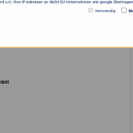
ird u.U. Ihre IP-Adressen an Nicht-EU-Unternehmen wie google übertragen
Notwendig
St
ihren Lieblingsmessenger
Nur notwendige
Auswahl bestät
GmbH