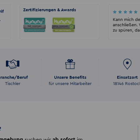
Zertifizierungen & Awards
if
Eckhard Tonagel
Ich bin seid 8 Jahren bei Akzent Schwerin
Kann mich d
r
beschäftigt und bin stolz bei Akzent zu sein
anschließen. 
da die Leute ...
zu spüren, da
ranche/Beruf
Unsere Benefits
Einsatzort
Tischler
für unsere Mitarbeiter
18146 Rostoc
?
Umgebung
suchen wir
ab sofort
im