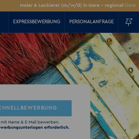
Maler & Lackierer (m/w/d) in Gera – regional
Gera
+++
Elek
EXPRESSBEWERBUNG
PERSONALANFRAGE
CHNELLBEWERBUNG
 mit Name & E-Mail bewerben.
werbungsunterlagen erforderlich.