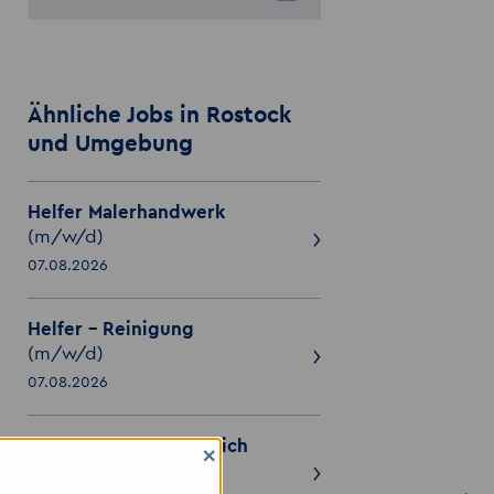
Ähnliche Jobs in Rostock
und Umgebung
Helfer Malerhandwerk
(m/w/d)
07.08.2026
Helfer - Reinigung
(m/w/d)
07.08.2026
Helfer im Elektrobereich
×
(m/w/d)