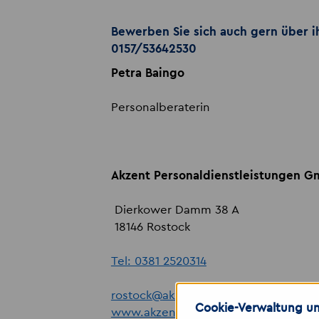
Bewerben Sie sich auch gern über 
0157/53642530
Petra Baingo
Personalberaterin
Akzent Personaldienstleistungen 
Dierkower Damm 38 A
18146 Rostock
Tel: 0381 2520314
rostock
@
akzent-personal.de
Cookie-Verwaltung un
www.akzent-personal.de