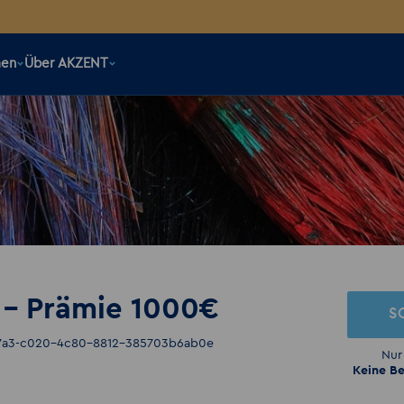
men
Über AKZENT
 - Prämie 1000€
S
a7a3-c020-4c80-8812-385703b6ab0e
Nur
Keine Be