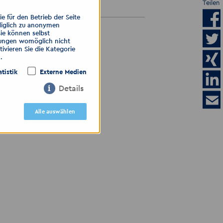
07.08.2026
Teilen
 für den Betrieb der Seite
diglich zu anonymen
Sie können selbst
ALLE ANZEIGEN
llungen womöglich nicht
ivieren Sie die Kategorie
.
atistik
Externe Medien
Details
igen
Alle auswählen