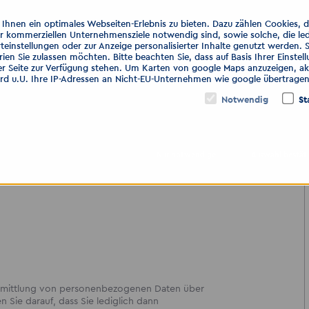
hnen ein optimales Webseiten-Erlebnis zu bieten. Dazu zählen Cookies, die
er kommerziellen Unternehmensziele notwendig sind, sowie solche, die le
teinstellungen oder zur Anzeige personalisierter Inhalte genutzt werden. 
ien Sie zulassen möchten. Bitte beachten Sie, dass auf Basis Ihrer Einste
den Sie hier:
er Seite zur Verfügung stehen. Um Karten von google Maps anzuzeigen, akt
enschutz-erstinformation
ird u.U. Ihre IP-Adressen an Nicht-EU-Unternehmen wie google übertragen
Notwendig
St
Nur notwendige
Auswahl bestät
ng
bermittlung von personenbezogenen Daten über
en Sie darauf, dass Sie lediglich dann