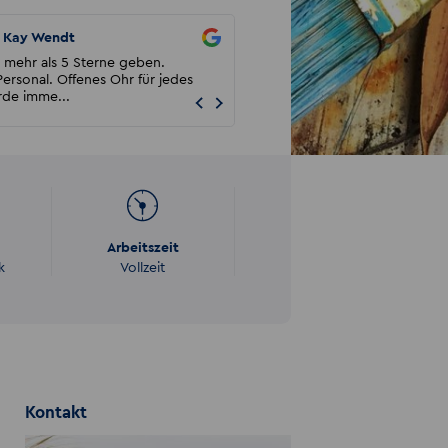
Kay Wendt
harry last
mehr als 5 Sterne geben.
Ich arbeite seit 6 Jahren und 6 Mon
ersonal. Offenes Ohr für jedes
Akzent in Stralsund. Mir gefällt es s
de imme...
und wenn ic...
Arbeitszeit
k
Vollzeit
Kontakt