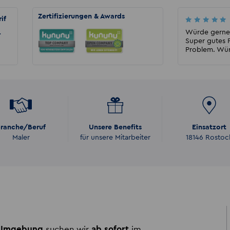
Zertifizierungen & Awards
if
Thomas
Bin sehr zufrieden wurde schnell und
Würde gerne 
r
unkompliziert innerhalb von Dresden
Super gutes P
vermittelt. Das Betriebskli...
Problem. Wür
ranche/Beruf
Unsere Benefits
Einsatzort
Maler
für unsere Mitarbeiter
18146 Rostoc
 Umgebung
suchen wir
ab sofort
im