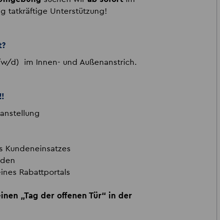
 tatkräftige Unterstützung!
t?
/w/d) im Innen- und Außenanstrich.
!!
tanstellung
es Kundeneinsatzes
nden
eines Rabattportals
inen „Tag der offenen Tür“ in der