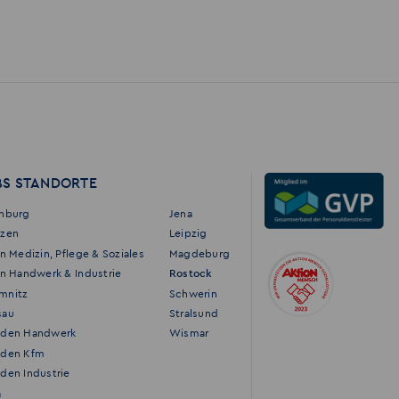
BS STANDORTE
enburg
Jena
tzen
Leipzig
in Medizin, Pflege & Soziales
Magdeburg
in Handwerk & Industrie
Rostock
mnitz
Schwerin
sau
Stralsund
sden Handwerk
Wismar
sden Kfm
den Industrie
a