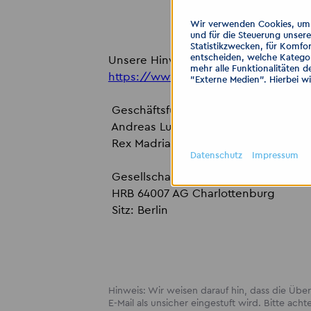
Wir verwenden Cookies, um I
und für die Steuerung unser
Statistikzwecken, für Komfor
entscheiden, welche Kategor
Unsere Hinweise zum Datenschutz fin
mehr alle Funktionalitäten d
https://www.akzent-personal.de/dat
"Externe Medien". Hierbei w
Geschäftsführer:
Andreas Luthardt
Rex Madrian
Datenschutz
Impressum
Gesellschaft mit beschränkter Haftu
HRB 64007 AG Charlottenburg
Sitz: Berlin
Hinweis: Wir weisen darauf hin, dass die Ü
E-Mail als unsicher eingestuft wird. Bitte acht