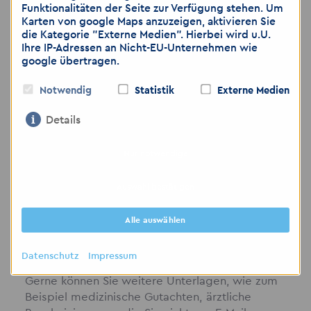
Andreas Luthardt
Funktionalitäten der Seite zur Verfügung stehen. Um
Rex Madrian
Karten von google Maps anzuzeigen, aktivieren Sie
die Kategorie "Externe Medien". Hierbei wird u.U.
Ihre IP-Adressen an Nicht-EU-Unternehmen wie
Gesellschaft mit beschränkter Haftung
google übertragen.
HRB 64007 AG Charlottenburg
Notwendig
Statistik
Externe Medien
Sitz: Berlin
Details
Nur notwendige
Hinweis: Wir weisen darauf hin, dass die
Auswahl bestätigen
Übermittlung von personenbezogenen Daten
über E-Mail als unsicher eingestuft wird. Bitte
Alle auswählen
achten Sie darauf, dass Sie lediglich dann
Bewerbungsunterlagen per E-Mail zusenden,
Datenschutz
Impressum
wenn Sie das Risiko als gering einschätzen.
Gerne können Sie weitere Unterlagen, wie zum
Beispiel medizinische Gutachten, ärztliche