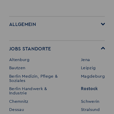
ALLGEMEIN
Startseite
Über Akzent
Mitarbeitervorteile
Leistungen
JOBS STANDORTE
Für Bewerber
Geschichte
Altenburg
Jena
Stellenangebote
Referenzen
Bautzen
Leipzig
Initiativ bewerben
Interne Jobs
Berlin Medizin, Pflege &
Magdeburg
Merkzettel
Shop
Soziales
Für Unternehmen
Kontakt
Berlin Handwerk &
Rostock
Industrie
Standorte
Disclaimer
Chemnitz
Schwerin
FAQ
Dessau
Stralsund
Datenschutz