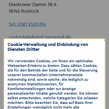
Dierkower Damm 38 A
18146 Rostock
Tel: 0381 2520314
rostock
@
akzent-personal.de
×
www.akzent-personal.de
Cookie-Verwaltung und Einbindung von
Diensten Dritter
Wir verwenden Cookies, um Ihnen ein optimales
Webseiten-Erlebnis zu bieten. Dazu zählen Cookies,
Unsere Hinweise zum Datenschutz finden
die für den Betrieb der Seite und für die Steuerung
unserer kommerziellen Unternehmensziele
Sie hier:
notwendig sind, sowie solche, die lediglich zu
https://www.akzent-
anonymen Statistikzwecken, für
Komforteinstellungen oder zur Anzeige
personal.de/datenschutz-erstinformation
personalisierter Inhalte genutzt werden. Sie können
selbst entscheiden, welche Kategorien Sie zulassen
möchten. Bitte beachten Sie, dass auf Basis Ihrer
Geschäftsführer:
Einstellungen womöglich nicht mehr alle