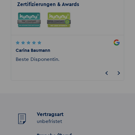
Zertifizierungen & Awards
Carina Baumann
Rensen
Beste Disponentin.
Kompe
auch a
supers
Vertragsart
unbefristet