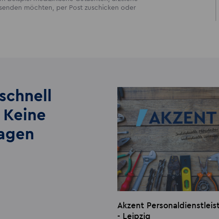
ersenden möchten, per Post zuschicken oder
schnell
 Keine
lagen
Akzent Personaldienstle
- Leipzig