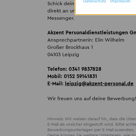
Datenschutz
Impressum
Schick deine Bewerbung an
leipzig
direkt an unter
0341 9837828
bzw. m
Messenger.
Akzent Personaldienstleistungen 
Ansprechpartnerin: Elin Wilhelm
Großer Brockhaus 1
04103 Leipzig
Telefon:
0341 9837828
Mobil:
0152 59141831
E-Mail:
leipzig
@
akzent-personal.de
Wir freuen uns auf deine Bewerbung
Hinweis: Wir weisen darauf hin, dass die Ü
E-Mail als unsicher eingestuft wird. Bitte acht
Bewerbungsunterlagen per E-Mail zusenden, w
Gerne können Sie weitere Unterlagen, wie zum