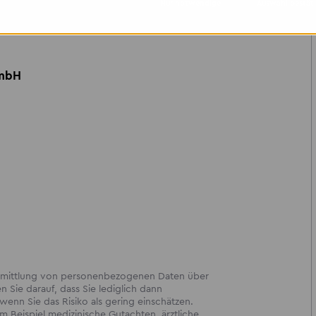
Nur notwendige
Auswahl bestät
@
akzent-personal.de
oder ruf uns
obil
0152 59141831
– gerne auch per
GmbH
!
bermittlung von personenbezogenen Daten über
en Sie darauf, dass Sie lediglich dann
enn Sie das Risiko als gering einschätzen.
 Beispiel medizinische Gutachten, ärztliche