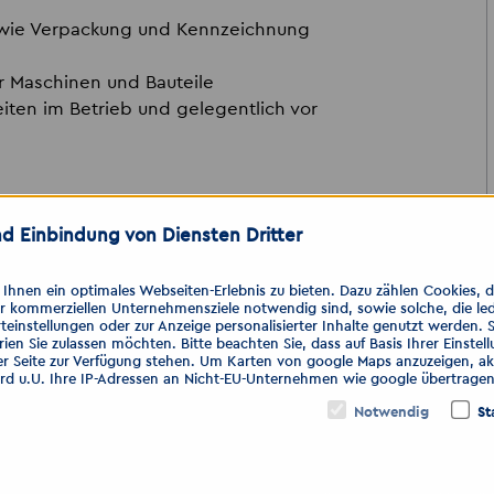
wie Verpackung und Kennzeichnung
r Maschinen und Bauteile
iten im Betrieb und gelegentlich vor
d Einbindung von Diensten Dritter
schler (m/w/d) oder Holzmechaniker
hnen ein optimales Webseiten-Erlebnis zu bieten. Dazu zählen Cookies, die
idealerweise mit Druckluftnaglern
er kommerziellen Unternehmensziele notwendig sind, sowie solche, die le
teinstellungen oder zur Anzeige personalisierter Inhalte genutzt werden. 
ien Sie zulassen möchten. Bitte beachten Sie, dass auf Basis Ihrer Einste
perliche Belastbarkeit
er Seite zur Verfügung stehen. Um Karten von google Maps anzuzeigen, akt
tsweise
ird u.U. Ihre IP-Adressen an Nicht-EU-Unternehmen wie google übertragen
jedoch kein Muss
Notwendig
St