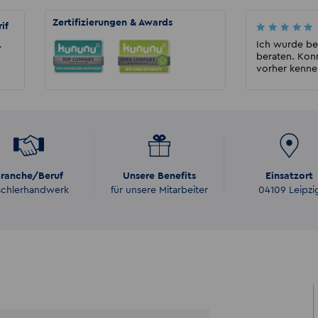
Zertifizierungen & Awards
if
Rensen E
Kompetentes und nettes Team, gehen auch
Ich wurde be
r
auf Extras ein und unterstützen superschnell
beraten. Kon
beim Jobwechsel...
vorher kennen
ranche/Beruf
Unsere Benefits
Einsatzort
schlerhandwerk
für unsere Mitarbeiter
04109 Leipzi