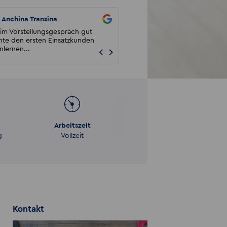
Anchina Transina
Mike Silber
im Vorstellungsgespräch gut
Ich weiß gar nicht, warum alle über
nte den ersten Einsatzkunden
Zeitarbeit schimpfen. Man muss wie
lernen...
Leben nur den ri...
Arbeitszeit
g
Vollzeit
Kontakt