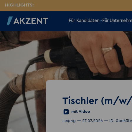
HIGHLIGHTS:
Für Kandidaten
Für Unterneh
Tischler (m/w/
mit Video
Leipzig — 27.07.2026 — ID: 0be63b