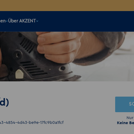
men
Über AKZENT
d)
S
Nur
43-4854-4d43-be9e-17fc9b0a1fcf
Keine Be