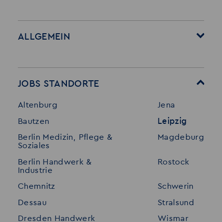
ALLGEMEIN
Startseite
Über Akzent
Mitarbeitervorteile
Leistungen
JOBS STANDORTE
Für Bewerber
Geschichte
Altenburg
Jena
Stellenangebote
Referenzen
Bautzen
Leipzig
Initiativ bewerben
Interne Jobs
Berlin Medizin, Pflege &
Magdeburg
Merkzettel
Shop
Soziales
Für Unternehmen
Kontakt
Berlin Handwerk &
Rostock
Industrie
Standorte
Disclaimer
Chemnitz
Schwerin
FAQ
Dessau
Stralsund
Datenschutz
Dresden Handwerk
Wismar
Impressum