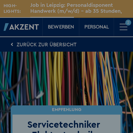
Unsere Standorte
Job in Leipzig: Personaldisponent
HIGH-
Für Sie vor Ort
Handwerk (m/w/d) – ab 35 Stunden,
LIGHTS:
unbefristet
Leipzig
2
BEWERBEN
PERSONAL
ZURÜCK ZUR ÜBERSICHT
Für Kandidaten
Karriere-Kompass
News, Tipps & Tricks rund um deinen Traumjob
Für Unternehmen
Kompass für Personaler
News rund um den Arbeitsplatz
Über AKZENT
AKZENT-Shop
Für unsere größten Fans
2
Merkzettel
Servicetechniker