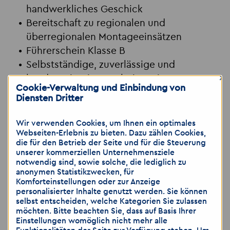
handwerkliches Geschick
Bereitschaft zu regionalen und
überregionalen Montageeinsätzen
Führerschein Klasse B
Selbstständige, zuverlässige und
×
kundenorientierte Arbeitsweise
Cookie-Verwaltung und Einbindung von
Diensten Dritter
Jetzt bewerben!
Wir verwenden Cookies, um Ihnen ein optimales
Schick deine Bewerbung
Webseiten-Erlebnis zu bieten. Dazu zählen Cookies,
die für den Betrieb der Seite und für die Steuerung
an
leipzig
@
akzent-personal.de
oder ruf
unserer kommerziellen Unternehmensziele
uns direkt an unter
0341 9837828
bzw.
notwendig sind, sowie solche, die lediglich zu
anonymen Statistikzwecken, für
mobil
0152 59141831
– gerne auch per
Komforteinstellungen oder zur Anzeige
Messenger.
personalisierter Inhalte genutzt werden. Sie können
selbst entscheiden, welche Kategorien Sie zulassen
möchten. Bitte beachten Sie, dass auf Basis Ihrer
Akzent Personaldienstleistungen GmbH
Einstellungen womöglich nicht mehr alle
Ansprechpartnerin: Elin Wilhelm