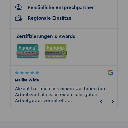
Persönliche Ansprechpartner
Regionale Einsätze
Zertifizierungen & Awards
Malika Wida
harry l
e
Akzent hat mich aus einem bestehenden
Ich ar
eme
Arbeitsverhältnis an einen sehr guten
bei Akz
Arbeitgeber vermittelt. ...
gut un