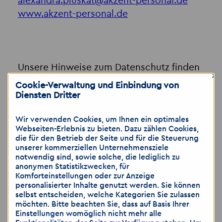
alexandra.pluskat
@
akzent-personal.de
www.akzent-personal.de
Unsere Hinweise zum Datenschutz finden
×
Sie hier:
Cookie-Verwaltung und Einbindung von
https://www.akzent-
Diensten Dritter
personal.de/datenschutz-erstinformation
Wir verwenden Cookies, um Ihnen ein optimales
Webseiten-Erlebnis zu bieten. Dazu zählen Cookies,
Geschäftsführer:
die für den Betrieb der Seite und für die Steuerung
Andreas Luthardt
unserer kommerziellen Unternehmensziele
notwendig sind, sowie solche, die lediglich zu
Rex Madrian
anonymen Statistikzwecken, für
Komforteinstellungen oder zur Anzeige
personalisierter Inhalte genutzt werden. Sie können
Gesellschaft mit beschränkter Haftung
selbst entscheiden, welche Kategorien Sie zulassen
HRB 64007 AG Charlottenburg
möchten. Bitte beachten Sie, dass auf Basis Ihrer
Einstellungen womöglich nicht mehr alle
Sitz: Berlin