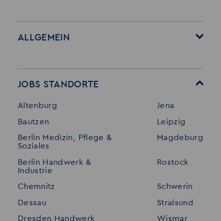
ALLGEMEIN
Startseite
Über Akzent
Mitarbeitervorteile
Leistungen
JOBS STANDORTE
Für Bewerber
Geschichte
Altenburg
Jena
Stellenangebote
Referenzen
Bautzen
Leipzig
Initiativ bewerben
Interne Jobs
Berlin Medizin, Pflege &
Magdeburg
Merkzettel
Shop
Soziales
Für Unternehmen
Kontakt
Berlin Handwerk &
Rostock
Industrie
Standorte
Disclaimer
Chemnitz
Schwerin
FAQ
Dessau
Stralsund
Datenschutz
Dresden Handwerk
Wismar
Impressum