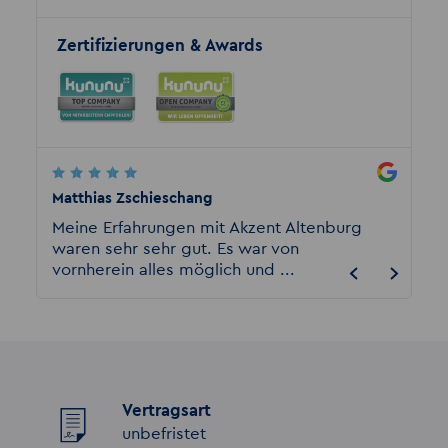
Zertifizierungen & Awards
Matthias Zschieschang
Rene G
 gut
Meine Erfahrungen mit Akzent Altenburg
Ich bi
unden
waren sehr sehr gut. Es war von
von Akz
vornherein alles möglich und ...
hier al
Vertragsart
unbefristet