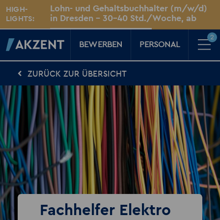
Unsere Standorte
Lohn- und Gehaltsbuchhalter (m/w/d)
HIGH-
Für Sie vor Ort
in Dresden – 30–40 Std./Woche, ab
LIGHTS:
sofort
Dresden
2
BEWERBEN
PERSONAL
ZURÜCK ZUR ÜBERSICHT
Für Kandidaten
Karriere-Kompass
News, Tipps & Tricks rund um deinen Traumjob
Für Unternehmen
Kompass für Personaler
News rund um den Arbeitsplatz
Über AKZENT
AKZENT-Shop
Für unsere größten Fans
2
Merkzettel
Fachhelfer Elektro