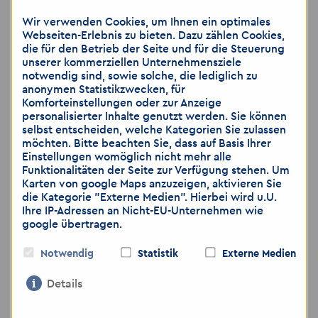
📞 Telefonisch: 0345 97794010
Wir verwenden Cookies, um Ihnen ein optimales
Webseiten-Erlebnis zu bieten. Dazu zählen Cookies,
📍 Akzent Personaldienstleistungen GmbH
die für den Betrieb der Seite und für die Steuerung
unserer kommerziellen Unternehmensziele
📍 Martinstraße 8, 06108 Halle (Saale)
notwendig sind, sowie solche, die lediglich zu
🌐
www.akzent-personal.de/jobs-in-halle
anonymen Statistikzwecken, für
Komforteinstellungen oder zur Anzeige
personalisierter Inhalte genutzt werden. Sie können
💡
Nicht die passende Stelle für Sie? Kein
selbst entscheiden, welche Kategorien Sie zulassen
Problem!
möchten. Bitte beachten Sie, dass auf Basis Ihrer
Einstellungen womöglich nicht mehr alle
Sie sind in der Metallverarbeitung, im
Funktionalitäten der Seite zur Verfügung stehen. Um
Maschinenbau oder in der Industrie zu
Karten von google Maps anzuzeigen, aktivieren Sie
Hause – egal ob Produktion, CNC,
die Kategorie "Externe Medien". Hierbei wird u.U.
Ihre IP-Adressen an Nicht-EU-Unternehmen wie
Schweißen, Montage oder
google übertragen.
Instandhaltung?
Oder Sie kommen aus dem Handwerk,
Notwendig
Statistik
Externe Medien
zum Beispiel aus dem Elektrobereich, der
Details
Heizungs-, Sanitär- und
Installationstechnik (HSI) oder sind