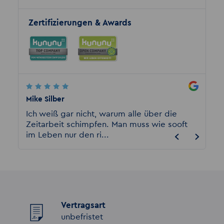
Zertifizierungen & Awards
Mike Silber
harry l
urg
Ich weiß gar nicht, warum alle über die
Ich ar
Zeitarbeit schimpfen. Man muss wie sooft
bei Akz
im Leben nur den ri...
gut un
Vertragsart
unbefristet