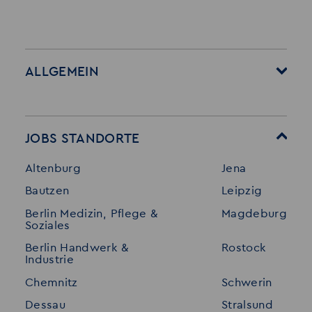
ALLGEMEIN
Startseite
Über Akzent
Mitarbeitervorteile
Leistungen
JOBS STANDORTE
Für Bewerber
Geschichte
Altenburg
Jena
Stellenangebote
Referenzen
Bautzen
Leipzig
Initiativ bewerben
Interne Jobs
Berlin Medizin, Pflege &
Magdeburg
Merkzettel
Shop
Soziales
Für Unternehmen
Kontakt
Berlin Handwerk &
Rostock
Industrie
Standorte
Disclaimer
Chemnitz
Schwerin
FAQ
Dessau
Stralsund
Datenschutz