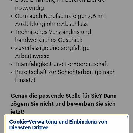
Erste Erfahrung im Bereich Elektro
notwendig
Gern auch Berufseinsteiger z.B mit
Ausbildung ohne Abschluss
Technisches Verständnis und
handwerkliches Geschick
Zuverlässige und sorgfältige
Arbeitsweise
Teamfähigkeit und Lernbereitschaft
Bereitschaft zur Schichtarbeit (je nach
Einsatz)
Genau die passende Stelle für Sie? Dann
zögern Sie nicht und bewerben Sie sich
jetzt!
×
Cookie-Verwaltung und Einbindung von
📧 Per Mail:
halle
@
akzent-personal.de
Diensten Dritter