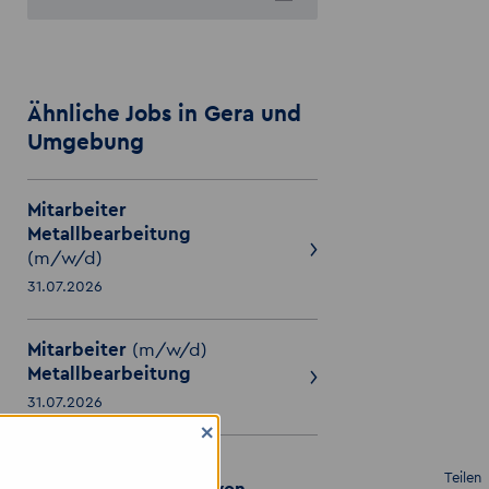
Ähnliche Jobs in Gera und
Umgebung
Mitarbeiter
Metallbearbeitung
(m/w/d)
31.07.2026
Mitarbeiter
(m/w/d)
Metallbearbeitung
31.07.2026
×
Rohrleitungsbauer –
Teilen