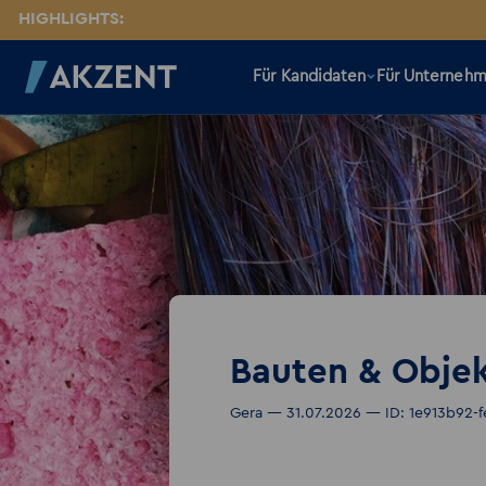
HIGHLIGHTS:
Für Kandidaten
Für Unterneh
Bauten & Obje
Gera — 31.07.2026 — ID: 1e913b92-