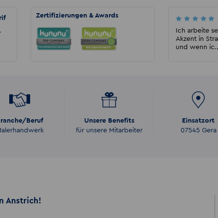
Zertifizierungen & Awards
if
Malika Wida
Akzent hat mich aus einem bestehenden
Ich arbeite s
r
Arbeitsverhältnis an einen sehr guten
Akzent in Stra
Arbeitgeber vermittelt. ...
und wenn ic..
ranche/Beruf
Unsere Benefits
Einsatzort
alerhandwerk
für unsere Mitarbeiter
07545 Gera
 Anstrich!