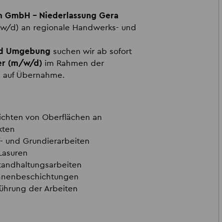
en GmbH – Niederlassung Gera
(m/w/d) an regionale Handwerks- und
nd Umgebung
suchen wir ab sofort
er (m/w/d)
im Rahmen der
n auf Übernahme.
ichten von Oberflächen an
kten
f- und Grundierarbeiten
Lasuren
standhaltungsarbeiten
Innenbeschichtungen
führung der Arbeiten