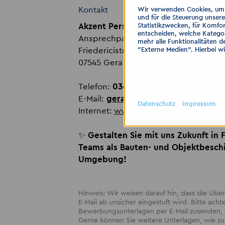
Kontakt
Wir verwenden Cookies, um I
und für die Steuerung unser
Statistikzwecken, für Komfor
Akzent Personaldienstleistungen 
entscheiden, welche Kategor
Ansprechpartnerin:
Stephanie Taube
mehr alle Funktionalitäten d
"Externe Medien". Hierbei w
Friedericistraße 9
07545 Gera
Telefon:
036555247213
E-Mail:
gera
@
akzent-personal.de
Datenschutz
Impressum
Internet:
www.akzent-personal.de
✨
Gestalten Sie mit uns Zukunft in 
Teams als Bauten- und Objektbesch
Umgebung!
Hinweis: Wir weisen darauf hin, dass die Ü
E-Mail als unsicher eingestuft wird. Bitte acht
Bewerbungsunterlagen per E-Mail zusenden, w
Gerne können Sie weitere Unterlagen, wie zum