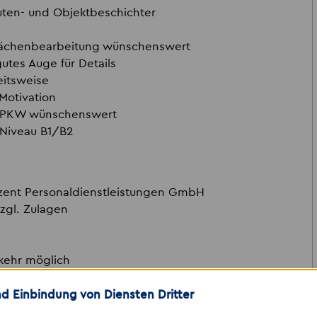
uten- und Objektbeschichter
flächenbearbeitung wünschenswert
utes Auge für Details
eitsweise
Motivation
r PKW wünschenswert
 Niveau B1/B2
Akzent Personaldienstleistungen GmbH
zgl. Zulagen
mkehr möglich
 Team in Gera
enunternehmen
d Einbindung von Diensten Dritter