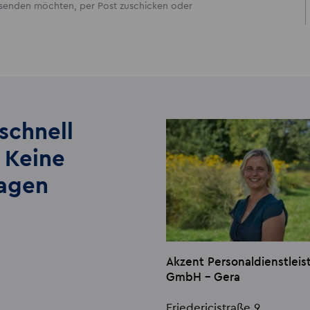
ersenden möchten, per Post zuschicken oder
schnell
 Keine
lagen
Akzent Personaldienstlei
GmbH - Gera
Friedericistraße 9