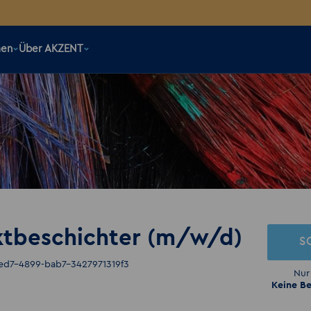
men
Über AKZENT
ktbeschichter (m/w/d)
S
fed7-4899-bab7-3427971319f3
Nur
Keine Be