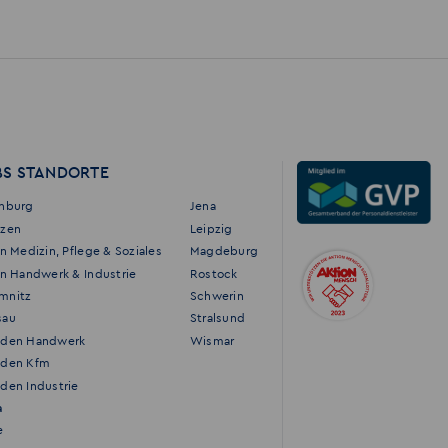
BS STANDORTE
enburg
Jena
tzen
Leipzig
in Medizin, Pflege & Soziales
Magdeburg
in Handwerk & Industrie
Rostock
mnitz
Schwerin
sau
Stralsund
sden Handwerk
Wismar
sden Kfm
den Industrie
a
e