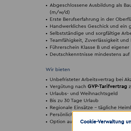
Abgeschlossene Ausbildung als Ba
(m/w/d)
Erste Berufserfahrung in der Ober
Handwerkliches Geschick und ein g
Selbstständige und sorgfältige Arb
Teamfähigkeit, Zuverlässigkeit und 
Führerschein Klasse B und eigene
Deutschkenntnisse mindestens auf
Wir bieten
Unbefristeter Arbeitsvertrag bei 
Vergütung nach
GVP-Tarifvertrag
z
Urlaubs- und Weihnachtsgeld
Bis zu 30 Tage Urlaub
Regionale Einsätze – tägliche Hei
Persönliche Betreuung durch unser
Option auf Übernahme beim Kund
Cookie-Verwaltung un