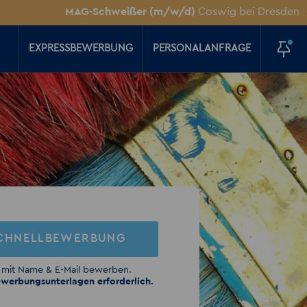
MAG-Schweißer (m/w/d)
Coswig bei Dresden
+++
Elek
EXPRESSBEWERBUNG
PERSONALANFRAGE
CHNELLBEWERBUNG
 mit Name & E-Mail bewerben.
werbungsunterlagen erforderlich.