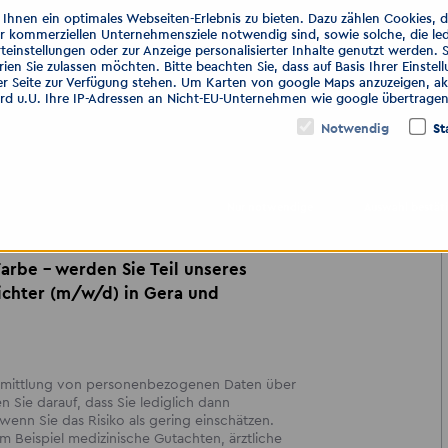
hnen ein optimales Webseiten-Erlebnis zu bieten. Dazu zählen Cookies, die
er kommerziellen Unternehmensziele notwendig sind, sowie solche, die le
teinstellungen oder zur Anzeige personalisierter Inhalte genutzt werden. 
GmbH
ien Sie zulassen möchten. Bitte beachten Sie, dass auf Basis Ihrer Einste
er Seite zur Verfügung stehen. Um Karten von google Maps anzuzeigen, akt
ird u.U. Ihre IP-Adressen an Nicht-EU-Unternehmen wie google übertragen
Notwendig
St
Nur notwendige
Auswahl bestät
Farbe – werden Sie Teil unseres
ichter (m/w/d) in Gera und
bermittlung von personenbezogenen Daten über
en Sie darauf, dass Sie lediglich dann
enn Sie das Risiko als gering einschätzen.
 Beispiel medizinische Gutachten, ärztliche