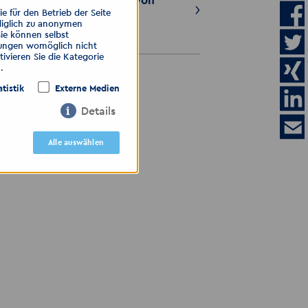
Montage/Schweißen von
 für den Betrieb der Seite
Rohrleitungen
diglich zu anonymen
31.07.2026
Sie können selbst
llungen womöglich nicht
ivieren Sie die Kategorie
.
ALLE ANZEIGEN
atistik
Externe Medien
Details
igen
Alle auswählen