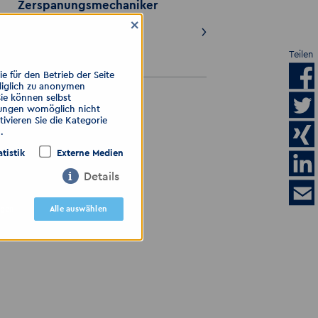
Zerspanungsmechaniker
m/w/d Siemens
×
Steuerung
Teilen
06.07.2026
 für den Betrieb der Seite
diglich zu anonymen
Sie können selbst
ALLE ANZEIGEN
llungen womöglich nicht
ivieren Sie die Kategorie
.
atistik
Externe Medien
Details
igen
Alle auswählen