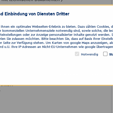
iche Arbeitsweise sowie
d Einbindung von Diensten Dritter
Einsätze beim Kunden) und hohe
hnen ein optimales Webseiten-Erlebnis zu bieten. Dazu zählen Cookies, die
er kommerziellen Unternehmensziele notwendig sind, sowie solche, die le
teinstellungen oder zur Anzeige personalisierter Inhalte genutzt werden. 
ien Sie zulassen möchten. Bitte beachten Sie, dass auf Basis Ihrer Einste
 einen der folgenden Kanäle. Nutzen
er Seite zur Verfügung stehen. Um Karten von google Maps anzuzeigen, akt
ird u.U. Ihre IP-Adressen an Nicht-EU-Unternehmen wie google übertragen
lbewerbung per Lieblingsmessenger.
Notwendig
St
al.de
Nur notwendige
Auswahl bestät
n GmbH
e