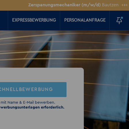
Zerspanungsmechaniker (m/w/d)
Bautzen
+++
Kfz-Mec
EXPRESSBEWERBUNG
PERSONALANFRAGE
CHNELLBEWERBUNG
 mit Name & E-Mail bewerben.
werbungsunterlagen erforderlich.