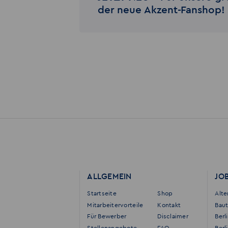
der neue Akzent-Fanshop!
ALLGEMEIN
JO
Startseite
Shop
Alt
Mitarbeitervorteile
Kontakt
Bau
Für Bewerber
Disclaimer
Berl
Stellenangebote
FAQ
Berl