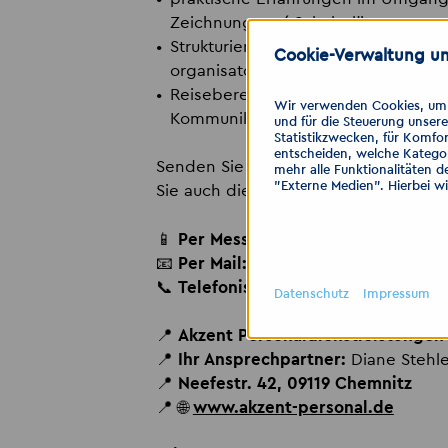
Zeichnungen / Schaltplänen
Strukturierte und eigenverantwortl
Cookie-Verwaltung un
organisatorisches Geschick
Reisebereitschaft (gelegentliche 
Wir verwenden Cookies, um I
Kommunikationsfähigkeit
und für die Steuerung unser
Statistikzwecken, für Komfor
entscheiden, welche Kategor
Senden Sie uns Ihre Bewerbung über
mehr alle Funktionalitäten d
"Externe Medien". Hierbei w
Sie auch die Möglichkeit der Schnel
📱
Per Messenger:
0177 6865131
📧
Per Mail:
chemnitz
@
akzent-person
📞
Telefonisch:
0371 - 481962422
Datenschutz
Impressum
📍
Akzent Personaldienstleistunge
📍
Ihr Ansprechpartner:
Diane Stehl
📍
Neefestr. 42, 09119 Chemnitz
📍 🌐
www.akzent-personal.de