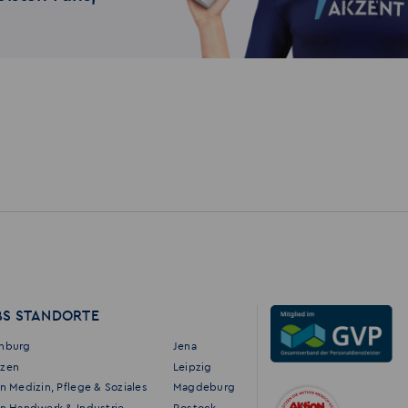
BS STANDORTE
enburg
Jena
tzen
Leipzig
in Medizin, Pflege & Soziales
Magdeburg
in Handwerk & Industrie
Rostock