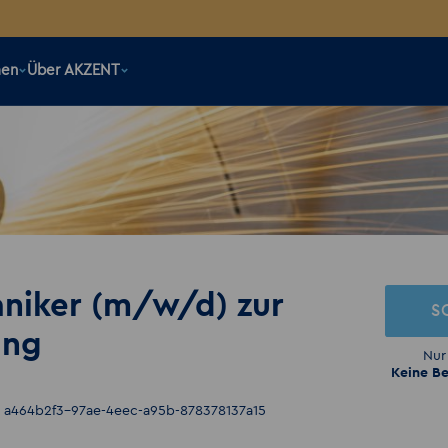
men
Über AKZENT
niker (m/w/d) zur
S
ung
Nur
Keine Be
: a464b2f3-97ae-4eec-a95b-878378137a15