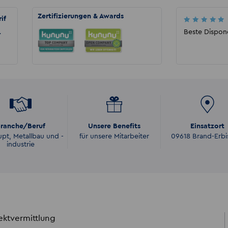
Zertifizierungen & Awards
if
Malika Wida
Akzent hat mich aus einem bestehenden
Beste Dispon
r
Arbeitsverhältnis an einen sehr guten
Arbeitgeber vermittelt. ...
ranche/Beruf
Unsere Benefits
Einsatzort
pt, Metallbau und -
für unsere Mitarbeiter
09618 Brand-Erbi
industrie
ektvermittlung