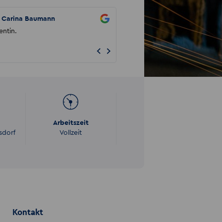
Carina Baumann
Thomas
entin.
Bin sehr zufrieden wurde schnell u
unkompliziert innerhalb von Dresd
vermittelt. Das Betriebskli...
Arbeitszeit
sdorf
Vollzeit
Kontakt