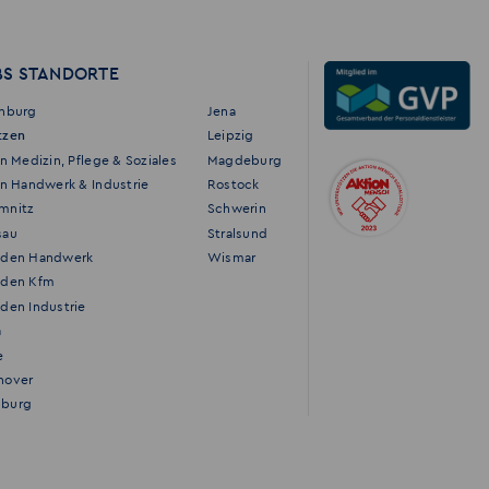
BS STANDORTE
enburg
Jena
tzen
Leipzig
in Medizin, Pflege & Soziales
Magdeburg
in Handwerk & Industrie
Rostock
mnitz
Schwerin
sau
Stralsund
sden Handwerk
Wismar
sden Kfm
den Industrie
a
e
nover
burg