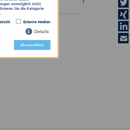
llungen womöglich nicht
30.07.2026
ivieren Sie die Kategorie
.
atistik
Externe Medien
ALLE ANZEIGEN
Details
igen
Alle auswählen