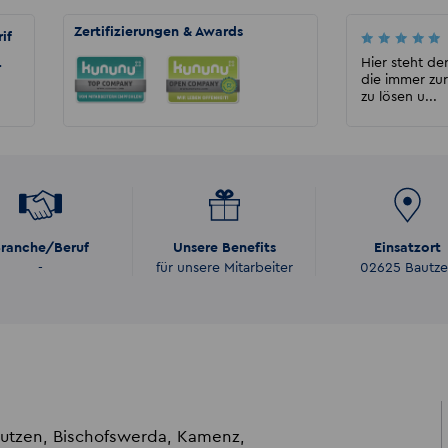
Zertifizierungen & Awards
if
Marion
Ich war nun schon 2 mal dort und würde
Hier steht der
r
immer wieder diese zeitarbeitsfirma nehmen.
die immer zu
Sie sind zuverläs...
zu lösen u...
ranche/Beruf
Unsere Benefits
Einsatzort
-
für unsere Mitarbeiter
02625 Bautz
autzen, Bischofswerda, Kamenz,