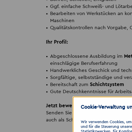
Ggf. einfache Schweiß- und Lötarb
Bearbeiten von Werkstücken an ko
Maschinen
Qualitätskontrollen nach Vorgabe, 
Ihr Profil:
Abgeschlossene Ausbildung im
Met
einschlägige Berufserfahrung
Handwerkliches Geschick und tech
Sorgfältige, selbstständige und v
Bereitschaft zum
Schichtsystem
Gute Deutschkenntnisse für Arbei
Jetzt bewerben!
Cookie-Verwaltung un
Senden Sie uns Ihre Bewerbung über
auch als Schnellbewerbung per Mess
Wir verwenden Cookies, um I
und für die Steuerung unser
Statistikzwecken, für Komfor