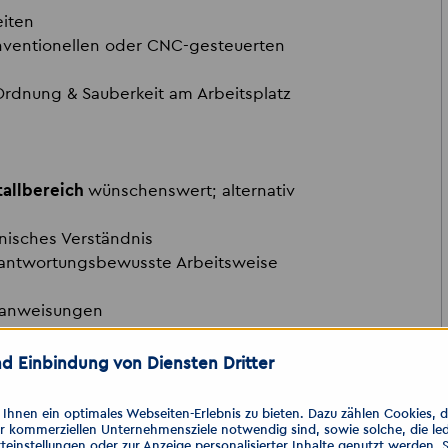
eiten
nventionellen oder CNC-gesteuerten
Ordnung & Sauberkeit am Arbeitsplatz
allbereich
wünschenswert; alternativ
nisches Verständnis
erantwortungsbewusste Arbeitsweise
tsanweisungen
d Einbindung von Diensten Dritter
 einen der folgenden Kanäle. Gern
enger.
hnen ein optimales Webseiten-Erlebnis zu bieten. Dazu zählen Cookies, die
er kommerziellen Unternehmensziele notwendig sind, sowie solche, die le
teinstellungen oder zur Anzeige personalisierter Inhalte genutzt werden. 