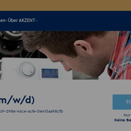
men
Über AKZENT
 (m/w/d)
S
5b9-298e-46ce-acfe-0e415aa98cfb
Nur
Keine Be