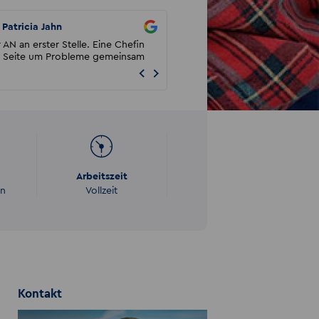
Patricia Jahn
Kathrin Böhme
 AN an erster Stelle. Eine Chefin
Absolut empfehlenswert! Besonder
r Seite um Probleme gemeinsam
Förster möchte ich an dieser Stelle
hervorheben. Dank seiner...
Arbeitszeit
en
Vollzeit
Kontakt