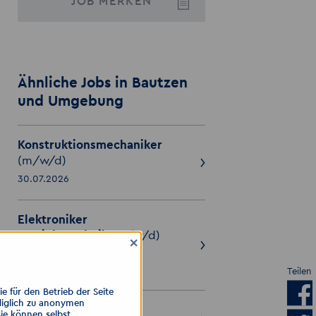
JOB
MERKEN
Ähnliche Jobs in Bautzen
und Umgebung
Konstruktionsmechaniker
(m/w/d)
30.07.2026
Elektroniker
Betriebstechnik
(m/w/d)
×
- Bautzen
30.07.2026
Teilen
 für den Betrieb der Seite
diglich zu anonymen
CNC- Fräser
(m/w/d)
Sie können selbst