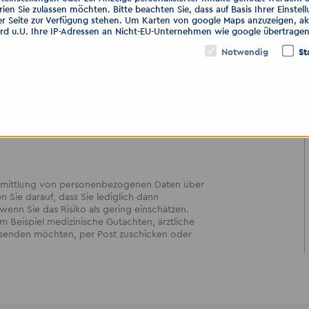
76
ien Sie zulassen möchten. Bitte beachten Sie, dass auf Basis Ihrer Einste
l.de
er Seite zur Verfügung stehen. Um Karten von google Maps anzuzeigen, akt
ird u.U. Ihre IP-Adressen an Nicht-EU-Unternehmen wie google übertragen
Notwendig
St
n GmbH
Bautzen
Nur notwendige
Auswahl bestät
bermittlung von personenbezogenen Daten über
en Sie darauf, dass Sie lediglich dann
enn Sie das Risiko als gering einschätzen.
 Beispiel medizinische Gutachten, ärztliche
ersenden möchten, per Post zuschicken oder