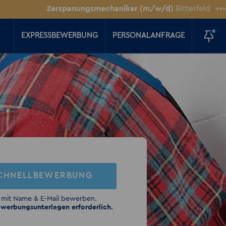
Zerspanungsmechaniker (m/w/d)
Bitterfeld
+++
Vertri
EXPRESSBEWERBUNG
PERSONALANFRAGE
CHNELLBEWERBUNG
 mit Name & E-Mail bewerben.
werbungsunterlagen erforderlich.