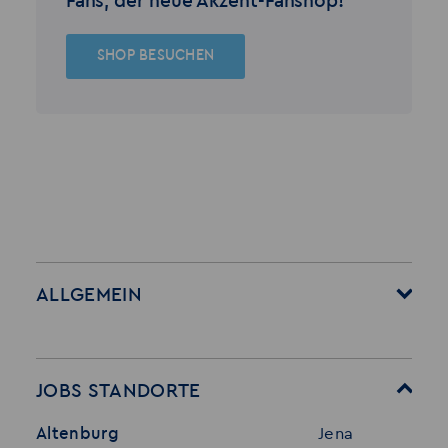
Fans, der neue Akzent-Fanshop!
SHOP BESUCHEN
ALLGEMEIN
Startseite
Über Akzent
Mitarbeitervorteile
Leistungen
JOBS STANDORTE
Für Bewerber
Geschichte
Altenburg
Jena
Stellenangebote
Referenzen