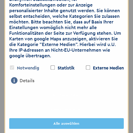
Komforteinstellungen oder zur Anzeige
personalisierter Inhalte genutzt werden. Sie können
selbst entscheiden, welche Kategorien Sie zulassen
möchten. Bitte beachten Sie, dass auf Basis Ihrer
Wir freuen uns auf Ihre Bewerbung
Einstellungen womöglich nicht mehr alle
Funktionalitäten der Seite zur Verfügung stehen. Um
Karten von google Maps anzuzeigen, aktivieren Sie
die Kategorie "Externe Medien". Hierbei wird u.U.
Hinweis: Wir weisen darauf hin, dass die
Ihre IP-Adressen an Nicht-EU-Unternehmen wie
Übermittlung von personenbezogenen Daten
google übertragen.
über E-Mail als unsicher eingestuft wird. Bitte
achten Sie darauf, dass Sie lediglich dann
Notwendig
Statistik
Externe Medien
Bewerbungsunterlagen per E-Mail zusenden,
Details
wenn Sie das Risiko als gering einschätzen.
Gerne können Sie weitere Unterlagen, wie zum
Beispiel medizinische Gutachten, ärztliche
Nur notwendige
Bescheinigungen, die Sie nicht per E-Mail
versenden möchten, per Post zuschicken oder
Auswahl bestätigen
bei dem Vorstellungsgespräch nachreichen.
Alle auswählen