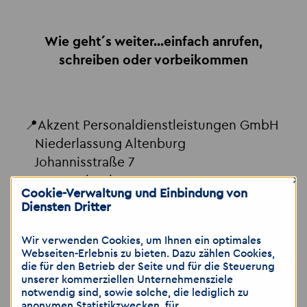
Wie geht´s weiter...einfach anrufen,
schreiben oder vorbeikommen
📍Akzent Personaldienstleistungen GmbH
Niederlassung Altenburg
Johannisstraße 7
×
04600 Altenburg
Cookie-Verwaltung und Einbindung von
Diensten Dritter
📞 03447 3744411
📱 0157 73 73 74 32
Wir verwenden Cookies, um Ihnen ein optimales
Webseiten-Erlebnis zu bieten. Dazu zählen Cookies,
📧 altenburg
@
akzent-personal.de
die für den Betrieb der Seite und für die Steuerung
🌐
www.akzent-personal.de/jobs-in-
unserer kommerziellen Unternehmensziele
Altenburg
notwendig sind, sowie solche, die lediglich zu
anonymen Statistikzwecken, für