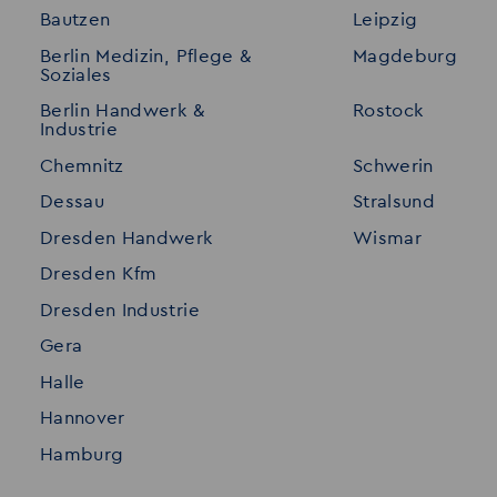
Bautzen
Leipzig
Initiativ bewerben
Interne Jobs
Berlin Medizin, Pflege &
Magdeburg
Merkzettel
Shop
Soziales
Für Unternehmen
Kontakt
Berlin Handwerk &
Rostock
Industrie
Standorte
Disclaimer
Chemnitz
Schwerin
FAQ
Dessau
Stralsund
Datenschutz
Dresden Handwerk
Wismar
Impressum
Dresden Kfm
Dresden Industrie
Gera
Halle
Hannover
Hamburg