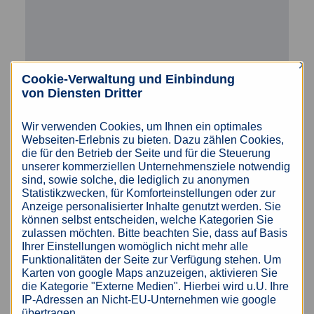
×
Cookie-Verwaltung und Einbindung
von Diensten Dritter
Wir verwenden Cookies, um Ihnen ein optimales
Webseiten-Erlebnis zu bieten. Dazu zählen Cookies,
die für den Betrieb der Seite und für die Steuerung
unserer kommerziellen Unternehmensziele notwendig
Ja, ich habe die
Datenschutzerklärung
gelesen
sind, sowie solche, die lediglich zu anonymen
und willige der Verarbeitung meiner Daten ein.
Statistikzwecken, für Komforteinstellungen oder zur
Anzeige personalisierter Inhalte genutzt werden. Sie
können selbst entscheiden, welche Kategorien Sie
JETZT ABSCHICKEN
zulassen möchten. Bitte beachten Sie, dass auf Basis
Ihrer Einstellungen womöglich nicht mehr alle
Funktionalitäten der Seite zur Verfügung stehen. Um
Mit (*) gekennzeichnete Felder sind
Karten von google Maps anzuzeigen, aktivieren Sie
Pflichtfelder .
Bitte ausfüllen!
die Kategorie "Externe Medien". Hierbei wird u.U. Ihre
IP-Adressen an Nicht-EU-Unternehmen wie google
übertragen.