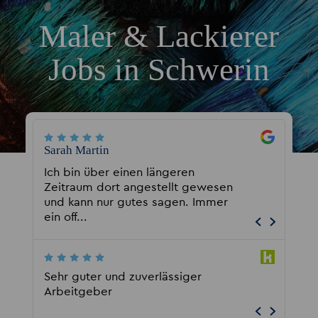
Maler & Lackierer
Jobs in Schwerin
Sarah Martin
Rensen 
er
Ich bin über einen längeren
Kompete
ss
Zeitraum dort angestellt gewesen
gehen a
und kann nur gutes sagen. Immer
unterst
ein off...
Jobwech
Sehr guter und zuverlässiger
Zusamme
Arbeitgeber
TOP