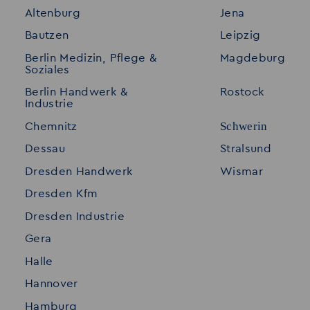
Altenburg
Jena
Stellenangebote
Referenzen
Bautzen
Leipzig
Initiativ bewerben
Interne Jobs
Berlin Medizin, Pflege &
Magdeburg
Merkzettel
Shop
Soziales
Für Unternehmen
Kontakt
Berlin Handwerk &
Rostock
Industrie
Standorte
Disclaimer
Schwerin
Chemnitz
FAQ
Dessau
Stralsund
Datenschutz
Dresden Handwerk
Wismar
Impressum
Dresden Kfm
Dresden Industrie
Gera
Halle
Hannover
Hamburg