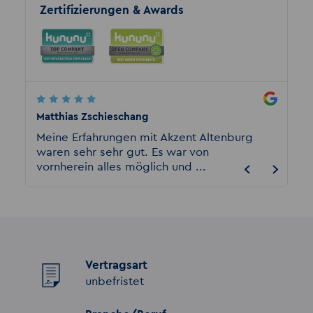
Zertifizierungen & Awards
Matthias Zschieschang
Vivek 
ie
Meine Erfahrungen mit Akzent Altenburg
AUSGEZ
ooft
waren sehr sehr gut. Es war von
Erfahr
vornherein alles möglich und ...
hervor
Vertragsart
unbefristet