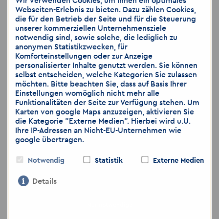
bei dem Vorstellungsgespräch nachreichen.
Wir verwenden Cookies, um Ihnen ein optimales
Webseiten-Erlebnis zu bieten. Dazu zählen Cookies,
die für den Betrieb der Seite und für die Steuerung
unserer kommerziellen Unternehmensziele
notwendig sind, sowie solche, die lediglich zu
anonymen Statistikzwecken, für
Kontakt
Komforteinstellungen oder zur Anzeige
personalisierter Inhalte genutzt werden. Sie können
selbst entscheiden, welche Kategorien Sie zulassen
möchten. Bitte beachten Sie, dass auf Basis Ihrer
Einstellungen womöglich nicht mehr alle
Funktionalitäten der Seite zur Verfügung stehen. Um
Karten von google Maps anzuzeigen, aktivieren Sie
die Kategorie "Externe Medien". Hierbei wird u.U.
Ihre IP-Adressen an Nicht-EU-Unternehmen wie
google übertragen.
Notwendig
Statistik
Externe Medien
Details
Akzent Personaldienstleistungen Nord
Nur notwendige
GmbH - Schwerin