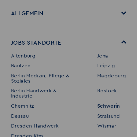
ALLGEMEIN
Startseite
Über Akzent
Mitarbeitervorteile
Leistungen
JOBS STANDORTE
Für Bewerber
Geschichte
Altenburg
Jena
Stellenangebote
Referenzen
Bautzen
Leipzig
Initiativ bewerben
Interne Jobs
Berlin Medizin, Pflege &
Magdeburg
Merkzettel
Shop
Soziales
Für Unternehmen
Kontakt
Berlin Handwerk &
Rostock
Industrie
Standorte
Disclaimer
Chemnitz
Schwerin
FAQ
Dessau
Stralsund
Datenschutz
Dresden Handwerk
Wismar
Impressum
Dresden Kfm