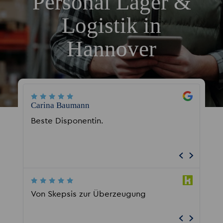
Personal Lager &
Logistik in
Hannover
Carina Baumann
Patricia
Beste Disponentin.
Hier ste
Eine Ch
Problem
Von Skepsis zur Überzeugung
Als Pfle
aufgeh