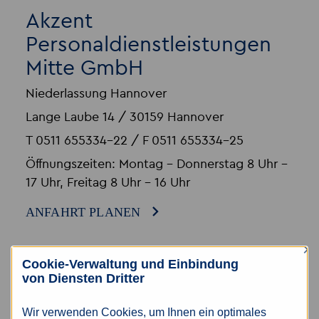
Akzent
Personaldienstleistungen
Mitte GmbH
Niederlassung Hannover
Lange Laube 14 / 30159 Hannover
T 0511 655334-22 / F 0511 655334-25
Öffnungszeiten: Montag - Donnerstag 8 Uhr –
17 Uhr, Freitag 8 Uhr – 16 Uhr
ANFAHRT PLANEN
×
Cookie-Verwaltung und Einbindung
von Diensten Dritter
Wir verwenden Cookies, um Ihnen ein optimales