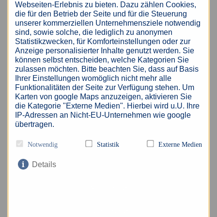
Webseiten-Erlebnis zu bieten. Dazu zählen Cookies,
die für den Betrieb der Seite und für die Steuerung
Jörg Zschache
Nele-Marie Leh
unserer kommerziellen Unternehmensziele notwendig
Gebietsleiter
Niederlassungsleiterin
sind, sowie solche, die lediglich zu anonymen
Statistikzwecken, für Komforteinstellungen oder zur
Anzeige personalisierter Inhalte genutzt werden. Sie
NACHRICHT
NACHRICHT
können selbst entscheiden, welche Kategorien Sie
SCHREIBEN
SCHREIBEN
zulassen möchten. Bitte beachten Sie, dass auf Basis
Ihrer Einstellungen womöglich nicht mehr alle
Funktionalitäten der Seite zur Verfügung stehen. Um
Karten von google Maps anzuzeigen, aktivieren Sie
Christian Knolle
Christian Schmoll
die Kategorie "Externe Medien". Hierbei wird u.U. Ihre
Personaldisponent
Personaldisponent
IP-Adressen an Nicht-EU-Unternehmen wie google
übertragen.
NACHRICHT
NACHRICHT
SCHREIBEN
SCHREIBEN
Notwendig
Statistik
Externe Medien
Details
Personalsuche Lager &
Nur notwendige
Logistik in Hannover –
Auswahl bestätigen