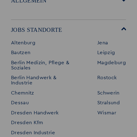
ALLGEMEIN
Startseite
Über Akzent
Mitarbeitervorteile
Leistungen
JOBS STANDORTE
Für Bewerber
Geschichte
Altenburg
Jena
Stellenangebote
Referenzen
Bautzen
Leipzig
Initiativ bewerben
Interne Jobs
Berlin Medizin, Pflege &
Magdeburg
Merkzettel
Shop
Soziales
Für Unternehmen
Kontakt
Berlin Handwerk &
Rostock
Industrie
Standorte
Disclaimer
Chemnitz
Schwerin
FAQ
Dessau
Stralsund
Datenschutz
Dresden Handwerk
Wismar
Impressum
Dresden Kfm
Dresden Industrie