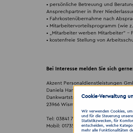
• persönliche Betreuung und Beratun
Ansprechpartner in Ihrer Niederlass
• Fahrkostenübernahme nach Abspr
• Mitarbeitervorteilsprogramm (wie z
• „Mitarbeiter werben Mitarbeiter“ –
• kostenfreie Stellung von Arbeitssch
Bei Interesse melden Sie sich gerne
Akzent Personaldienstleistungen G
Daniela Hammer
Cookie-Verwaltung un
Dankwartstraße 22
23966 Wismar
Wir verwenden Cookies, um I
und für die Steuerung unser
Tel: 03841 7849710
Statistikzwecken, für Komfor
Mobil: 01735929219
entscheiden, welche Kategor
mehr alle Funktionalitäten d