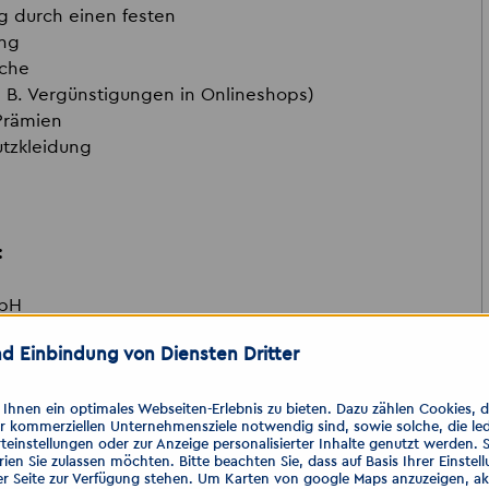
g durch einen festen
ung
ache
. B. Vergünstigungen in Onlineshops)
 Prämien
utzkleidung
:
mbH
d Einbindung von Diensten Dritter
hnen ein optimales Webseiten-Erlebnis zu bieten. Dazu zählen Cookies, die
er kommerziellen Unternehmensziele notwendig sind, sowie solche, die le
teinstellungen oder zur Anzeige personalisierter Inhalte genutzt werden. 
ien Sie zulassen möchten. Bitte beachten Sie, dass auf Basis Ihrer Einste
er Seite zur Verfügung stehen. Um Karten von google Maps anzuzeigen, akt