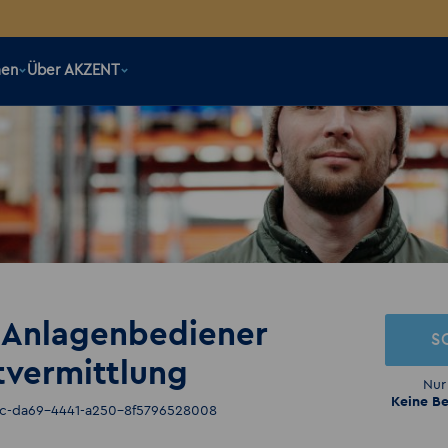
men
Über AKZENT
 Anlagenbediener
S
tvermittlung
Nur
Keine Be
8c-da69-4441-a250-8f5796528008