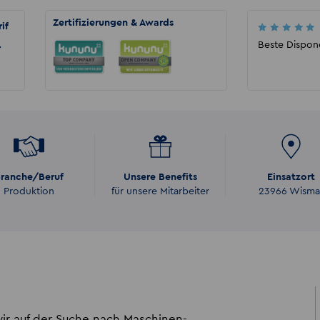
Zertifizierungen & Awards
if
Sarah Martin
Ich bin über einen längeren Zeitraum dort
Beste Dispon
r
angestellt gewesen und kann nur gutes
sagen. Immer ein off...
ranche/Beruf
Unsere Benefits
Einsatzort
Produktion
für unsere Mitarbeiter
23966 Wisma
ir auf der Suche nach Maschinen-