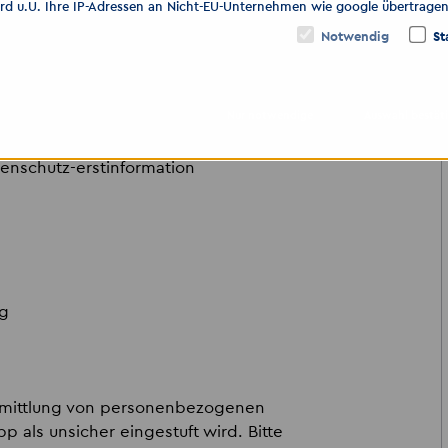
ird u.U. Ihre IP-Adressen an Nicht-EU-Unternehmen wie google übertragen
e
Notwendig
St
nden Sie hier:
Nur notwendige
Auswahl bestät
enschutz-erstinformation
ng
ermittlung von personenbezogenen
 als unsicher eingestuft wird. Bitte