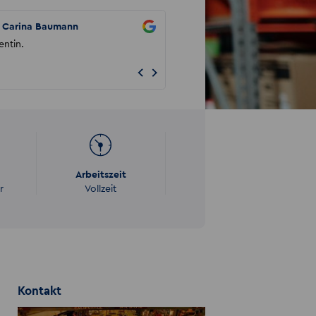
Carina Baumann
Steven Eckelt
entin.
Ich danke dem Akzentteam Gera für 
Unterstützung und schnelle Vermitt
einen Job. Man...
Arbeitszeit
r
Vollzeit
Kontakt