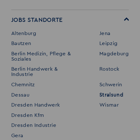
Startseite
Über Akzent
Mitarbeitervorteile
Leistungen
JOBS STANDORTE
Für Bewerber
Geschichte
Altenburg
Jena
Stellenangebote
Referenzen
Bautzen
Leipzig
Initiativ bewerben
Interne Jobs
Berlin Medizin, Pflege &
Magdeburg
Merkzettel
Shop
Soziales
Für Unternehmen
Kontakt
Berlin Handwerk &
Rostock
Industrie
Standorte
Disclaimer
Chemnitz
Schwerin
FAQ
Dessau
Stralsund
Datenschutz
Dresden Handwerk
Wismar
Impressum
Dresden Kfm
Dresden Industrie
Gera