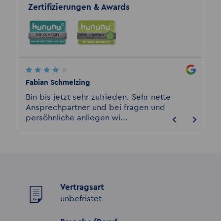
Zertifizierungen & Awards
Fabian Schmelzing
Marion
habe
Bin bis jetzt sehr zufrieden. Sehr nette
Ich wa
t,
Ansprechpartner und bei fragen und
immer 
persöhnliche anliegen wi...
nehmen
Vertragsart
unbefristet