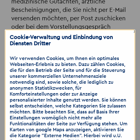
medizinische Gutachten, ärztliche
Bescheinigungen, die Sie nicht per E-Mail
versenden möchten, per Post zuschicken
oder bei dem Vorstellungsgespräch
×
nachreichen
Cookie-Verwaltung und Einbindung von
Diensten Dritter
Wir verwenden Cookies, um Ihnen ein optimales
Hinweis: Wir weisen darauf hin, dass die
Webseiten-Erlebnis zu bieten. Dazu zählen Cookies,
Übermittlung von personenbezogenen Daten
die für den Betrieb der Seite und für die Steuerung
über E-Mail als unsicher eingestuft wird. Bitte
unserer kommerziellen Unternehmensziele
achten Sie darauf, dass Sie lediglich dann
notwendig sind, sowie solche, die lediglich zu
Bewerbungsunterlagen per E-Mail zusenden,
anonymen Statistikzwecken, für
Komforteinstellungen oder zur Anzeige
wenn Sie das Risiko als gering einschätzen.
personalisierter Inhalte genutzt werden. Sie können
Gerne können Sie weitere Unterlagen, wie zum
selbst entscheiden, welche Kategorien Sie zulassen
Beispiel medizinische Gutachten, ärztliche
möchten. Bitte beachten Sie, dass auf Basis Ihrer
Bescheinigungen, die Sie nicht per E-Mail
Einstellungen womöglich nicht mehr alle
versenden möchten, per Post zuschicken oder
Funktionalitäten der Seite zur Verfügung stehen. Um
Karten von google Maps anzuzeigen, aktivieren Sie
bei dem Vorstellungsgespräch nachreichen.
die Kategorie "Externe Medien". Hierbei wird u.U.