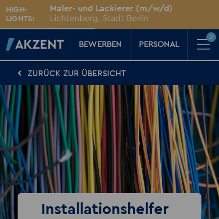
Unsere Standorte
Maler- und Lackierer (m/w/d)
HIGH-
Für Sie vor Ort
Lichtenberg, Stadt Berlin
LIGHTS:
2
BEWERBEN
PERSONAL
ZURÜCK ZUR ÜBERSICHT
Für Kandidaten
Karriere-Kompass
News, Tipps & Tricks rund um deinen Traumjob
Für Unternehmen
Kompass für Personaler
News rund um den Arbeitsplatz
Über AKZENT
AKZENT-Shop
Für unsere größten Fans
2
Merkzettel
Installationshelfer