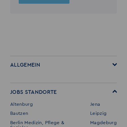
ALLGEMEIN
Startseite
Über Akzent
Mitarbeitervorteile
Leistungen
JOBS STANDORTE
Für Bewerber
Geschichte
Altenburg
Jena
Stellenangebote
Referenzen
Bautzen
Leipzig
Initiativ bewerben
Interne Jobs
Berlin Medizin, Pflege &
Magdeburg
Merkzettel
Shop