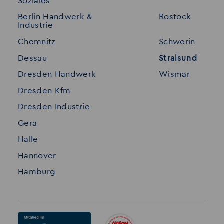
Soziales
Für Unternehmen
Kontakt
Berlin Handwerk &
Rostock
Industrie
Standorte
Disclaimer
Chemnitz
Schwerin
FAQ
Dessau
Stralsund
Datenschutz
Dresden Handwerk
Wismar
Impressum
Dresden Kfm
Dresden Industrie
Gera
Halle
Hannover
Hamburg