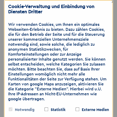
achten Sie darauf, dass Sie lediglich dann
×
Bewerbungsunterlagen per E-Mail zusenden,
Cookie-Verwaltung und Einbindung von
Diensten Dritter
wenn Sie das Risiko als gering einschätzen.
Gerne können Sie weitere Unterlagen, wie zum
Beispiel medizinische Gutachten, ärztliche
Wir verwenden Cookies, um Ihnen ein optimales
Webseiten-Erlebnis zu bieten. Dazu zählen Cookies,
Bescheinigungen, die Sie nicht per E-Mail
die für den Betrieb der Seite und für die Steuerung
versenden möchten, per Post zuschicken oder
unserer kommerziellen Unternehmensziele
bei dem Vorstellungsgespräch nachreichen.
notwendig sind, sowie solche, die lediglich zu
anonymen Statistikzwecken, für
Komforteinstellungen oder zur Anzeige
personalisierter Inhalte genutzt werden. Sie können
selbst entscheiden, welche Kategorien Sie zulassen
möchten. Bitte beachten Sie, dass auf Basis Ihrer
Kontakt
Einstellungen womöglich nicht mehr alle
Funktionalitäten der Seite zur Verfügung stehen. Um
Karten von google Maps anzuzeigen, aktivieren Sie
die Kategorie "Externe Medien". Hierbei wird u.U.
Ihre IP-Adressen an Nicht-EU-Unternehmen wie
google übertragen.
Notwendig
Statistik
Externe Medien