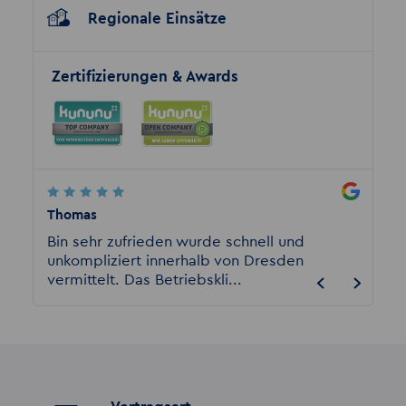
Regionale Einsätze
Zertifizierungen & Awards
Thomas
Fabian
n
Bin sehr zufrieden wurde schnell und
Bin bis
unkompliziert innerhalb von Dresden
Anspre
vermittelt. Das Betriebskli...
persöh