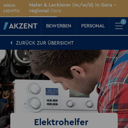
Unsere Standorte
Maler & Lackierer (m/w/d) in Gera –
HIGH-
Für Sie vor Ort
regional
Gera
LIGHTS:
2
BEWERBEN
PERSONAL
ZURÜCK ZUR ÜBERSICHT
Für Kandidaten
Karriere-Kompass
News, Tipps & Tricks rund um deinen Traumjob
Für Unternehmen
Kompass für Personaler
News rund um den Arbeitsplatz
Über AKZENT
AKZENT-Shop
Für unsere größten Fans
2
Merkzettel
Elektrohelfer