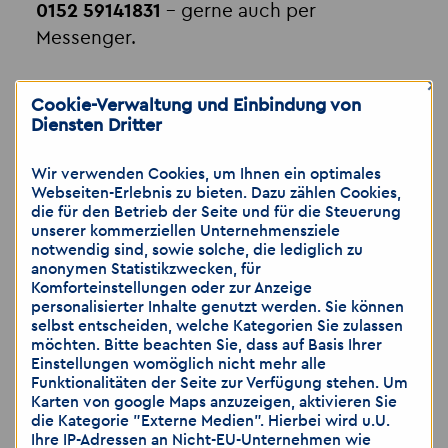
0152 59141831
– gerne auch per
Messenger.
×
Akzent Personaldienstleistungen GmbH
Cookie-Verwaltung und Einbindung von
Ansprechpartnerin: Elin Wilhelm
Diensten Dritter
Großer Brockhaus 1
04103 Leipzig
Wir verwenden Cookies, um Ihnen ein optimales
Webseiten-Erlebnis zu bieten. Dazu zählen Cookies,
die für den Betrieb der Seite und für die Steuerung
Telefon: 0341 9837828
unserer kommerziellen Unternehmensziele
notwendig sind, sowie solche, die lediglich zu
Mobil: 0152 59141831
anonymen Statistikzwecken, für
E-Mail:
leipzig
@
akzent-personal.de
Komforteinstellungen oder zur Anzeige
personalisierter Inhalte genutzt werden. Sie können
selbst entscheiden, welche Kategorien Sie zulassen
Wir freuen uns auf deine Bewerbung!
möchten. Bitte beachten Sie, dass auf Basis Ihrer
Einstellungen womöglich nicht mehr alle
Funktionalitäten der Seite zur Verfügung stehen. Um
Karten von google Maps anzuzeigen, aktivieren Sie
Arbeitgeberleistungen /
die Kategorie "Externe Medien". Hierbei wird u.U.
Unternehmensangebot
Ihre IP-Adressen an Nicht-EU-Unternehmen wie