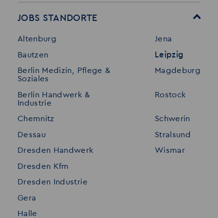
Mitarbeitervorteile
Leistungen
JOBS STANDORTE
Für Bewerber
Geschichte
Altenburg
Jena
Stellenangebote
Referenzen
Bautzen
Leipzig
Initiativ bewerben
Interne Jobs
Berlin Medizin, Pflege &
Magdeburg
Merkzettel
Shop
Soziales
Für Unternehmen
Kontakt
Berlin Handwerk &
Rostock
Industrie
Standorte
Disclaimer
Chemnitz
Schwerin
FAQ
Dessau
Stralsund
Datenschutz
Dresden Handwerk
Wismar
Impressum
Dresden Kfm
Dresden Industrie
Gera
Halle