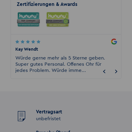
Zertifizierungen & Awards
Kay Wendt
Vivek 
en
Würde gerne mehr als 5 Sterne geben.
AUSGEZ
 sehr
Super gutes Personal. Offenes Ohr für
Erfahr
jedes Problem. Würde imme...
hervor
Vertragsart
unbefristet