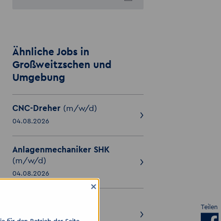
Ähnliche Jobs in
Großweitzschen und
Umgebung
CNC-Dreher
(m/w/d)
04.08.2026
Anlagenmechaniker SHK
(m/w/d)
04.08.2026
×
Sanitärinstallateur
Teilen
(m/w/d)