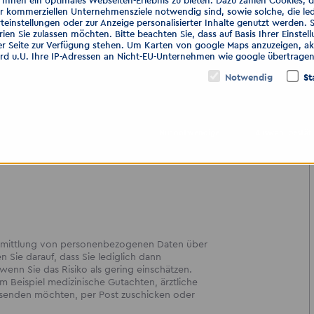
hnen ein optimales Webseiten-Erlebnis zu bieten. Dazu zählen Cookies, die
er kommerziellen Unternehmensziele notwendig sind, sowie solche, die le
teinstellungen oder zur Anzeige personalisierter Inhalte genutzt werden. 
ien Sie zulassen möchten. Bitte beachten Sie, dass auf Basis Ihrer Einste
GmbH
er Seite zur Verfügung stehen. Um Karten von google Maps anzuzeigen, akt
ird u.U. Ihre IP-Adressen an Nicht-EU-Unternehmen wie google übertragen
Notwendig
St
Nur notwendige
Auswahl bestät
!
bermittlung von personenbezogenen Daten über
en Sie darauf, dass Sie lediglich dann
enn Sie das Risiko als gering einschätzen.
 Beispiel medizinische Gutachten, ärztliche
ersenden möchten, per Post zuschicken oder