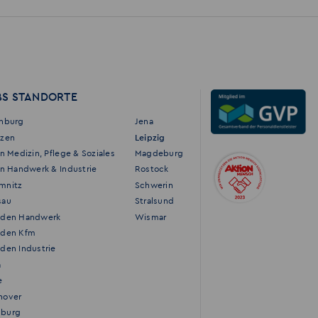
BS STANDORTE
enburg
Jena
tzen
Leipzig
in Medizin, Pflege & Soziales
Magdeburg
in Handwerk & Industrie
Rostock
mnitz
Schwerin
sau
Stralsund
sden Handwerk
Wismar
sden Kfm
den Industrie
a
e
nover
burg