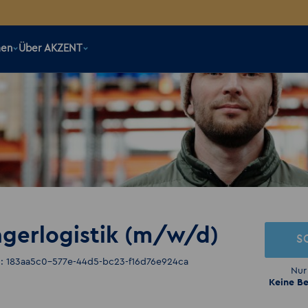
men
Über AKZENT
Lagerlogistik (m/w/d)
S
: 183aa5c0-577e-44d5-bc23-f16d76e924ca
Nur
Keine Be