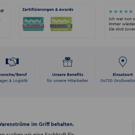
Zertifizierungen & Awards
if
Matthias Zschieschang
Meine Erfahrungen mit Akzent Altenburg
Ich war nun 
r
waren sehr sehr gut. Es war von vornherein
immer wieder
alles möglich und ...
Sie sind zuver
ranche/Beruf
Unsere Benefits
Einsatzort
ager & Logisitk
für unsere Mitarbeiter
04720 Großweitz
 Warenströme im Griff behalten.
n suchen wir eine Fachkraft für