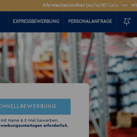
Kfz-Mechatroniker (m/w/d)
Gera
+++
WIG-Schwe
EXPRESSBEWERBUNG
PERSONALANFRAGE
CHNELLBEWERBUNG
 mit Name & E-Mail bewerben.
werbungsunterlagen erforderlich.