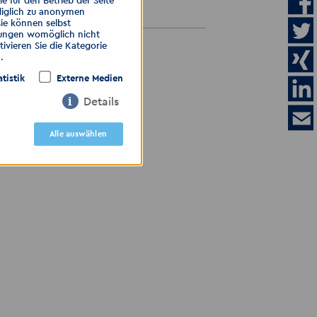
 für den Betrieb der Seite
04.08.2026
diglich zu anonymen
Sie können selbst
llungen womöglich nicht
ivieren Sie die Kategorie
ALLE ANZEIGEN
.
atistik
Externe Medien
Details
igen
Alle auswählen