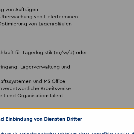
ng von Aufträgen
 Überwachung von Lieferterminen
Optimierung von Lagerabläufen
kraft für Lagerlogistik (m/w/d) oder
eingang, Lagerverwaltung und
aftssystemen und MS Office
enverantwortliche Arbeitsweise
eit und Organisationstalent
d Einbindung von Diensten Dritter
@
akzent-personal.de
oder ruf uns
obil
0152 59141831
– gerne auch per