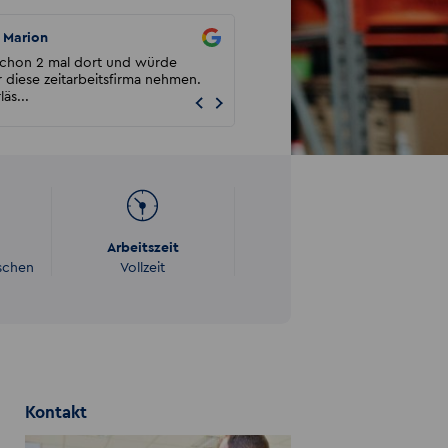
Marion
Malika Wida
schon 2 mal dort und würde
Akzent hat mich aus einem besteh
 diese zeitarbeitsfirma nehmen.
Arbeitsverhältnis an einen sehr gut
läs...
Arbeitgeber vermittelt. ...
Arbeitszeit
schen
Vollzeit
Kontakt