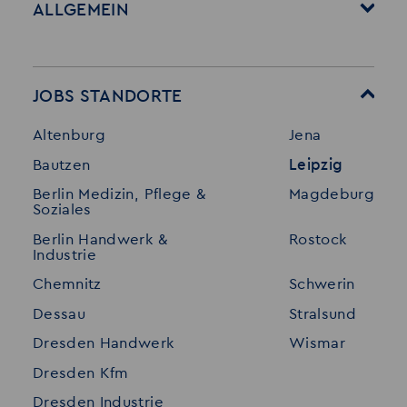
ALLGEMEIN
Startseite
Über Akzent
Mitarbeitervorteile
Leistungen
JOBS STANDORTE
Für Bewerber
Geschichte
Altenburg
Jena
Stellenangebote
Referenzen
Bautzen
Leipzig
Initiativ bewerben
Interne Jobs
Berlin Medizin, Pflege &
Magdeburg
Merkzettel
Shop
Soziales
Für Unternehmen
Kontakt
Berlin Handwerk &
Rostock
Industrie
Standorte
Disclaimer
Chemnitz
Schwerin
FAQ
Dessau
Stralsund
Datenschutz
Dresden Handwerk
Wismar
Impressum
Dresden Kfm
Dresden Industrie