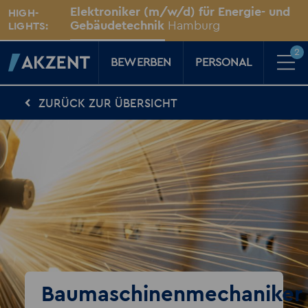
Unsere Standorte
Elektroniker (m/w/d) für Energie- und
HIGH-
Für Sie vor Ort
Gebäudetechnik
Hamburg
LIGHTS:
2
BEWERBEN
PERSONAL
ZURÜCK ZUR ÜBERSICHT
Für Kandidaten
Karriere-Kompass
News, Tipps & Tricks rund um deinen Traumjob
Für Unternehmen
Kompass für Personaler
News rund um den Arbeitsplatz
Über AKZENT
AKZENT-Shop
Für unsere größten Fans
2
Merkzettel
Baumaschinenmechaniker