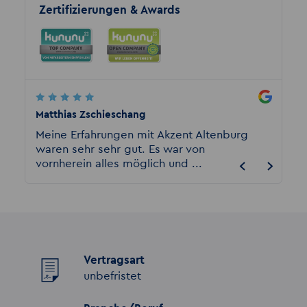
Zertifizierungen & Awards
Matthias Zschieschang
Rensen
ie
Meine Erfahrungen mit Akzent Altenburg
Kompe
ooft
waren sehr sehr gut. Es war von
auch a
vornherein alles möglich und ...
supers
Vertragsart
unbefristet