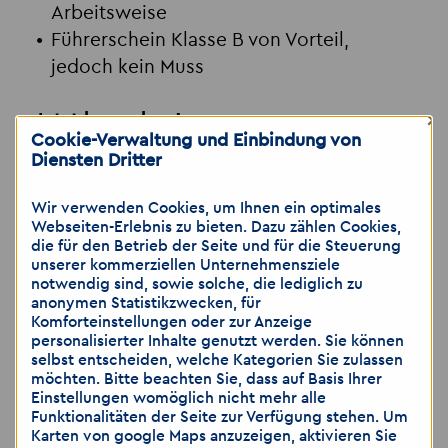
Arbeitsweise
Führerschein Klasse B von Vorteil,
jedoch kein Muss
×
Jetzt bewerben!
Cookie-Verwaltung und Einbindung von
Diensten Dritter
Schick deine Bewerbung
an
leipzig
@
akzent-personal.de
oder ruf
Wir verwenden Cookies, um Ihnen ein optimales
uns direkt an unter
0341 9837828
bzw.
Webseiten-Erlebnis zu bieten. Dazu zählen Cookies,
die für den Betrieb der Seite und für die Steuerung
mobil
0152 59141831
– gerne auch per
unserer kommerziellen Unternehmensziele
Messenger.
notwendig sind, sowie solche, die lediglich zu
anonymen Statistikzwecken, für
Komforteinstellungen oder zur Anzeige
Akzent Personaldienstleistungen GmbH
personalisierter Inhalte genutzt werden. Sie können
selbst entscheiden, welche Kategorien Sie zulassen
Ansprechpartnerin: Elin Wilhelm
möchten. Bitte beachten Sie, dass auf Basis Ihrer
Großer Brockhaus 1
Einstellungen womöglich nicht mehr alle
04103 Leipzig
Funktionalitäten der Seite zur Verfügung stehen. Um
Karten von google Maps anzuzeigen, aktivieren Sie