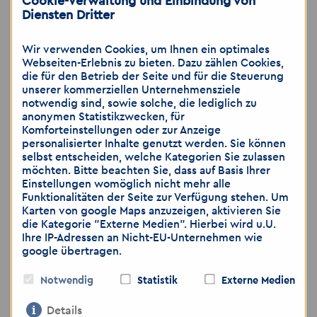
Cookie-Verwaltung und Einbindung von
wenn Sie das Risiko als gering einschätzen.
Diensten Dritter
Gerne können Sie weitere Unterlagen, wie zum
Beispiel medizinische Gutachten, ärztliche
Wir verwenden Cookies, um Ihnen ein optimales
Bescheinigungen, die Sie nicht per E-Mail
Webseiten-Erlebnis zu bieten. Dazu zählen Cookies,
die für den Betrieb der Seite und für die Steuerung
versenden möchten, per Post zuschicken oder
unserer kommerziellen Unternehmensziele
bei dem Vorstellungsgespräch nachreichen.
notwendig sind, sowie solche, die lediglich zu
anonymen Statistikzwecken, für
Komforteinstellungen oder zur Anzeige
personalisierter Inhalte genutzt werden. Sie können
selbst entscheiden, welche Kategorien Sie zulassen
Kontakt
möchten. Bitte beachten Sie, dass auf Basis Ihrer
Einstellungen womöglich nicht mehr alle
Funktionalitäten der Seite zur Verfügung stehen. Um
Karten von google Maps anzuzeigen, aktivieren Sie
die Kategorie "Externe Medien". Hierbei wird u.U.
Ihre IP-Adressen an Nicht-EU-Unternehmen wie
google übertragen.
Notwendig
Statistik
Externe Medien
Details