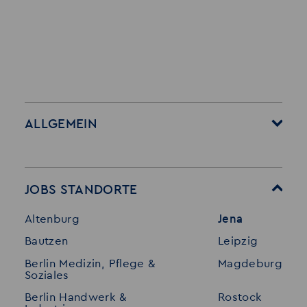
ALLGEMEIN
Startseite
Über Akzent
Mitarbeitervorteile
Leistungen
JOBS STANDORTE
Für Bewerber
Geschichte
Altenburg
Jena
Stellenangebote
Referenzen
Bautzen
Leipzig
Initiativ bewerben
Interne Jobs
Berlin Medizin, Pflege &
Magdeburg
Merkzettel
Shop
Soziales
Für Unternehmen
Kontakt
Berlin Handwerk &
Rostock