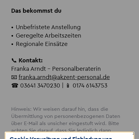
Das bekommst du
Unbefristete Anstellung
Geregelte Arbeitszeiten
Regionale Einsätze
📞
Kontakt:
Franka Arndt – Personalberaterin
📧
franka.arndt
@
akzent-personal.de
☎ 03641 3470230 | 📱 0174 6143753
Hinweis: Wir weisen darauf hin, dass die
Übermittlung von personenbezogenen Daten
über E-Mail als unsicher eingestuft wird. Bitte
achten Sie darauf, dass Sie lediglich dann
×
Bewerbungsunterlagen per E-Mail zusenden,