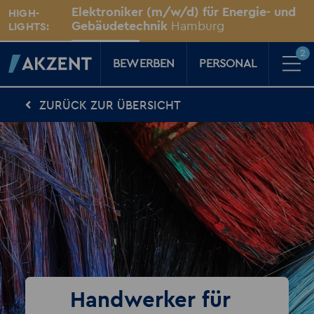
Unsere Standorte
Elektroniker (m/w/d) für Energie- und
HIGH-
Für Sie vor Ort
Gebäudetechnik
Hamburg
LIGHTS:
2
BEWERBEN
PERSONAL
ZURÜCK ZUR ÜBERSICHT
Für Kandidaten
Karriere-Kompass
News, Tipps & Tricks rund um deinen Traumjob
Für Unternehmen
Kompass für Personaler
News rund um den Arbeitsplatz
Über AKZENT
AKZENT-Shop
Für unsere größten Fans
2
Merkzettel
Handwerker für