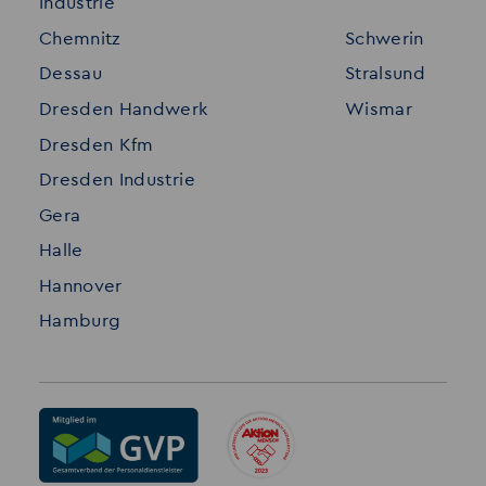
Industrie
Standorte
Disclaimer
Chemnitz
Schwerin
FAQ
Dessau
Stralsund
Datenschutz
Dresden Handwerk
Wismar
Impressum
Dresden Kfm
Dresden Industrie
Gera
Halle
Hannover
Hamburg