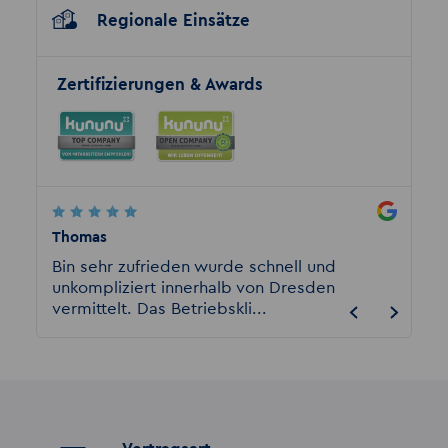
Regionale Einsätze
Zertifizierungen & Awards
Thomas
Eckhar
 dort
Bin sehr zufrieden wurde schnell und
Ich bi
es
unkompliziert innerhalb von Dresden
beschä
vermittelt. Das Betriebskli...
sein da