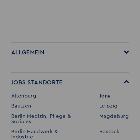
ALLGEMEIN
Startseite
Über Akzent
Mitarbeitervorteile
Leistungen
JOBS STANDORTE
Für Bewerber
Geschichte
Altenburg
Jena
Stellenangebote
Referenzen
Bautzen
Leipzig
Initiativ bewerben
Interne Jobs
Berlin Medizin, Pflege &
Magdeburg
Merkzettel
Shop
Soziales
Für Unternehmen
Kontakt
Berlin Handwerk &
Rostock
Industrie
Standorte
Disclaimer