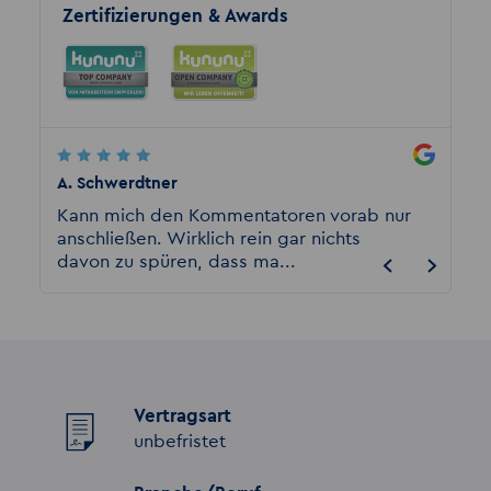
Zertifizierungen & Awards
A. Schwerdtner
Malika
n.
Kann mich den Kommentatoren vorab nur
Akzent
r
anschließen. Wirklich rein gar nichts
Arbeit
davon zu spüren, dass ma...
Arbeitg
Vertragsart
unbefristet