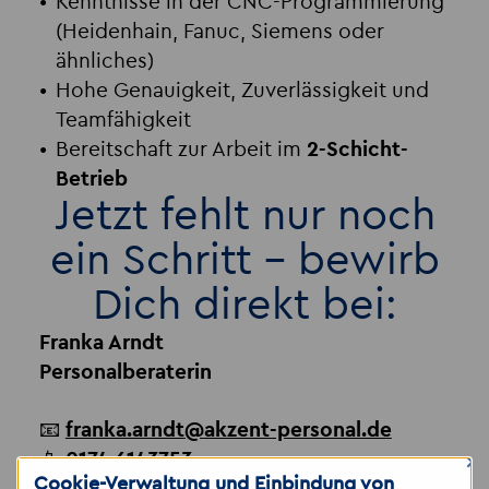
Kenntnisse in der CNC-Programmierung
(Heidenhain, Fanuc, Siemens oder
ähnliches)
Hohe Genauigkeit, Zuverlässigkeit und
Teamfähigkeit
Bereitschaft zur Arbeit im
2-Schicht-
Betrieb
Jetzt fehlt nur noch
ein Schritt – bewirb
Dich direkt bei:
Franka Arndt
Personalberaterin
📧
franka.arndt
@
akzent-personal.de
×
📱
0174 6143753
Cookie-Verwaltung und Einbindung von