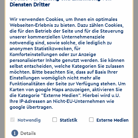
☎️
03641 3470230
Diensten Dritter
Akzent Personaldienstleistungen GmbH
Wir verwenden Cookies, um Ihnen ein optimales
Jena
Webseiten-Erlebnis zu bieten. Dazu zählen Cookies,
die für den Betrieb der Seite und für die Steuerung
Markt 2
unserer kommerziellen Unternehmensziele
07743 Jena
notwendig sind, sowie solche, die lediglich zu
anonymen Statistikzwecken, für
Komforteinstellungen oder zur Anzeige
🌐
www.akzent-personal.de
personalisierter Inhalte genutzt werden. Sie können
selbst entscheiden, welche Kategorien Sie zulassen
möchten. Bitte beachten Sie, dass auf Basis Ihrer
Einstellungen womöglich nicht mehr alle
Funktionalitäten der Seite zur Verfügung stehen. Um
Karten von google Maps anzuzeigen, aktivieren Sie
die Kategorie "Externe Medien". Hierbei wird u.U.
Hinweis: Wir weisen darauf hin, dass die
Ihre IP-Adressen an Nicht-EU-Unternehmen wie
Übermittlung von personenbezogenen Daten
google übertragen.
über E-Mail als unsicher eingestuft wird. Bitte
achten Sie darauf, dass Sie lediglich dann
Notwendig
Statistik
Externe Medien
Bewerbungsunterlagen per E-Mail zusenden,
wenn Sie das Risiko als gering einschätzen.
Details