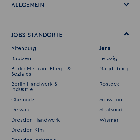
ALLGEMEIN
Startseite
Über Akzent
Mitarbeitervorteile
Leistungen
JOBS STANDORTE
Für Bewerber
Geschichte
Altenburg
Jena
Stellenangebote
Referenzen
Bautzen
Leipzig
Initiativ bewerben
Interne Jobs
Berlin Medizin, Pflege &
Magdeburg
Merkzettel
Shop
Soziales
Für Unternehmen
Kontakt
Berlin Handwerk &
Rostock
Industrie
Standorte
Disclaimer
Chemnitz
Schwerin
FAQ
Dessau
Stralsund
Datenschutz
Dresden Handwerk
Wismar
Impressum
Dresden Kfm