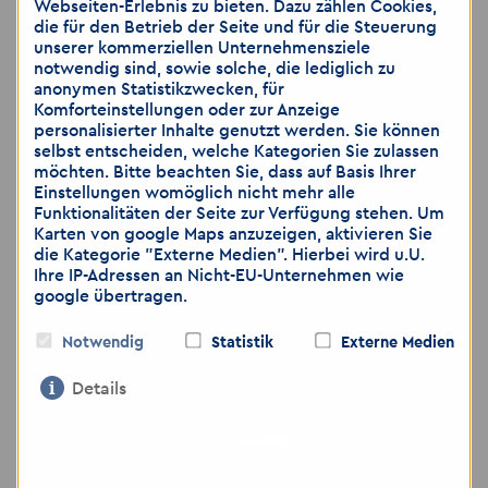
Webseiten-Erlebnis zu bieten. Dazu zählen Cookies,
die für den Betrieb der Seite und für die Steuerung
unserer kommerziellen Unternehmensziele
🌐
Noch mehr spannende Jobs:
notwendig sind, sowie solche, die lediglich zu
www.akzent-personal.de/jobs-in-jena
anonymen Statistikzwecken, für
Komforteinstellungen oder zur Anzeige
personalisierter Inhalte genutzt werden. Sie können
selbst entscheiden, welche Kategorien Sie zulassen
möchten. Bitte beachten Sie, dass auf Basis Ihrer
Hinweis: Wir weisen darauf hin, dass die
Einstellungen womöglich nicht mehr alle
Übermittlung von personenbezogenen Daten
Funktionalitäten der Seite zur Verfügung stehen. Um
über E-Mail als unsicher eingestuft wird. Bitte
Karten von google Maps anzuzeigen, aktivieren Sie
achten Sie darauf, dass Sie lediglich dann
die Kategorie "Externe Medien". Hierbei wird u.U.
Ihre IP-Adressen an Nicht-EU-Unternehmen wie
Bewerbungsunterlagen per E-Mail zusenden,
google übertragen.
wenn Sie das Risiko als gering einschätzen.
Gerne können Sie weitere Unterlagen, wie zum
Notwendig
Statistik
Externe Medien
Beispiel medizinische Gutachten, ärztliche
Bescheinigungen, die Sie nicht per E-Mail
Details
versenden möchten, per Post zuschicken oder
bei dem Vorstellungsgespräch nachreichen.
Nur notwendige