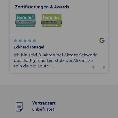
Zertifizierungen & Awards
Eckhard Tonagel
Vivek 
habe
Ich bin seid 8 Jahren bei Akzent Schwerin
AUSGEZ
t,
beschäftigt und bin stolz bei Akzent zu
Erfahr
sein da die Leute ...
hervor
Vertragsart
unbefristet