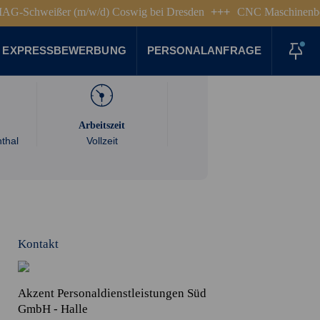
 und schnelle Vermittlung in
bisher keine großen Probleme geha
weißer (m/w/d)
Coswig bei Dresden
+++
CNC Maschinenbediener-
n...
mit dem Persona...
EXPRESSBEWERBUNG
PERSONALANFRAGE
Arbeitszeit
thal
Vollzeit
Kontakt
Akzent Personaldienstleistungen Süd
GmbH - Halle