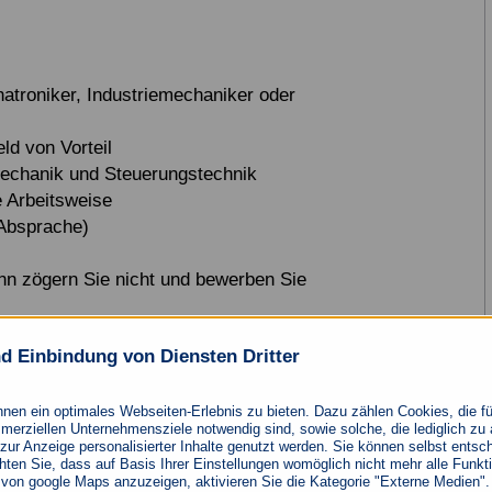
troniker, Industriemechaniker oder
ld von Vorteil
Mechanik und Steuerungstechnik
e Arbeitsweise
 Absprache)
nn zögern Sie nicht und bewerben Sie
d Einbindung von Diensten Dritter
nen ein optimales Webseiten-Erlebnis zu bieten. Dazu zählen Cookies, die fü
mmerziellen Unternehmensziele notwendig sind, sowie solche, die lediglich z
GmbH
 zur Anzeige personalisierter Inhalte genutzt werden. Sie können selbst ents
ten Sie, dass auf Basis Ihrer Einstellungen womöglich nicht mehr alle Funktio
on google Maps anzuzeigen, aktivieren Sie die Kategorie "Externe Medien". H
e