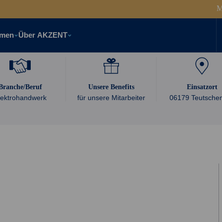
die immer zur Seite um Probleme gemeinsam
Unterstützung
MAG-Sch
zu lösen u...
einen Job. Ma
hmen
Über AKZENT
Branche/Beruf
Unsere Benefits
Einsatzort
lektrohandwerk
für unsere Mitarbeiter
06179 Teutschen