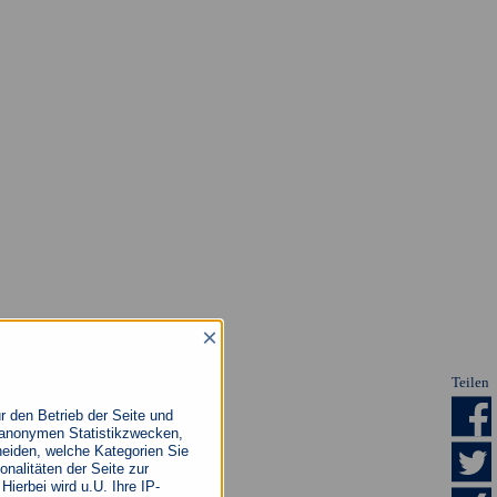
×
Teilen
r den Betrieb der Seite und
u anonymen Statistikzwecken,
cheiden, welche Kategorien Sie
nalitäten der Seite zur
ierbei wird u.U. Ihre IP-