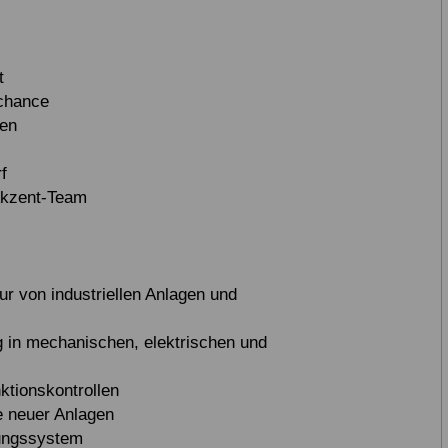
t
echance
gen
f
Akzent-Team
r von industriellen Anlagen und
 in mechanischen, elektrischen und
tionskontrollen
e neuer Anlagen
tungssystem