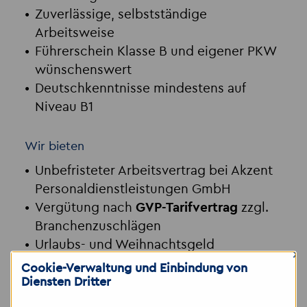
Zuverlässige, selbstständige
Arbeitsweise
Führerschein Klasse B und eigener PKW
wünschenswert
Deutschkenntnisse mindestens auf
Niveau B1
Wir bieten
Unbefristeter Arbeitsvertrag bei Akzent
Personaldienstleistungen GmbH
Vergütung nach
GVP-Tarifvertrag
zzgl.
Branchenzuschlägen
Urlaubs- und Weihnachtsgeld
×
Bis zu 30 Tage Urlaub
Cookie-Verwaltung und Einbindung von
Regionale Einsätze – tägliche Heimkehr
Diensten Dritter
möglich