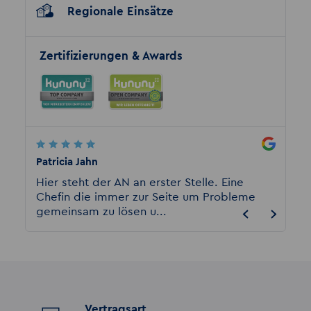
Regionale Einsätze
Zertifizierungen & Awards
Patricia Jahn
Sarah M
n
Hier steht der AN an erster Stelle. Eine
Ich bi
Chefin die immer zur Seite um Probleme
angest
gemeinsam zu lösen u...
sagen.
Vertragsart