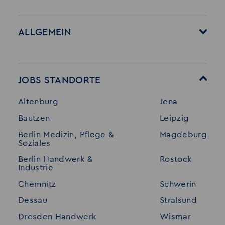
ALLGEMEIN
Startseite
Über Akzent
Mitarbeitervorteile
Leistungen
JOBS STANDORTE
Für Bewerber
Geschichte
Altenburg
Jena
Stellenangebote
Referenzen
Bautzen
Leipzig
Initiativ bewerben
Interne Jobs
Berlin Medizin, Pflege &
Magdeburg
Merkzettel
Shop
Soziales
Für Unternehmen
Kontakt
Berlin Handwerk &
Rostock
Industrie
Standorte
Disclaimer
Chemnitz
Schwerin
FAQ
Dessau
Stralsund
Datenschutz
Dresden Handwerk
Wismar
Impressum