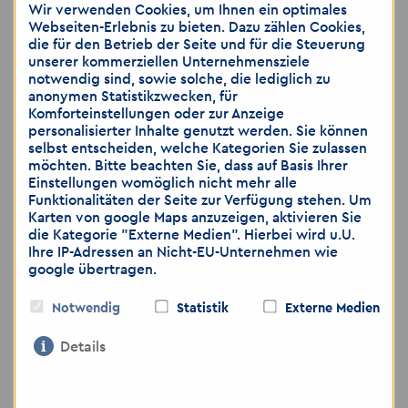
Wir verwenden Cookies, um Ihnen ein optimales
Persönliche Betreuung durch unser
Webseiten-Erlebnis zu bieten. Dazu zählen Cookies,
Team in Gera
die für den Betrieb der Seite und für die Steuerung
unserer kommerziellen Unternehmensziele
Langfristige Einsatzmöglichkeiten mit
notwendig sind, sowie solche, die lediglich zu
Option auf Übernahme beim Kunden
anonymen Statistikzwecken, für
Komforteinstellungen oder zur Anzeige
personalisierter Inhalte genutzt werden. Sie können
Kontakt
selbst entscheiden, welche Kategorien Sie zulassen
möchten. Bitte beachten Sie, dass auf Basis Ihrer
Akzent Personaldienstleistungen GmbH
Einstellungen womöglich nicht mehr alle
Ansprechpartnerin:
Stephanie Taube
Funktionalitäten der Seite zur Verfügung stehen. Um
Karten von google Maps anzuzeigen, aktivieren Sie
Friedericistraße 9
die Kategorie "Externe Medien". Hierbei wird u.U.
07545 Gera
Ihre IP-Adressen an Nicht-EU-Unternehmen wie
google übertragen.
Telefon:
036555247213
Notwendig
Statistik
Externe Medien
Mobil:
0177 5927822
E-Mail:
gera
@
akzent-personal.de
Details
Internet:
www.akzent-personal.de
Nur notwendige