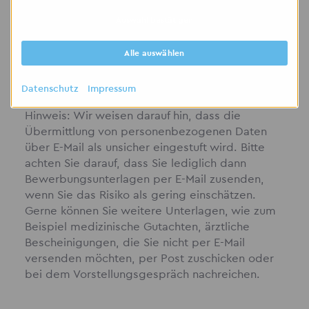
✨
Pack mit an – starte als Maurer
Auswahl bestätigen
(m/w/d) in Gera und Umgebung und
werde Teil eines starken Teams im
Alle auswählen
regionalen Bauhandwerk!
Datenschutz
Impressum
Hinweis: Wir weisen darauf hin, dass die
Übermittlung von personenbezogenen Daten
über E-Mail als unsicher eingestuft wird. Bitte
achten Sie darauf, dass Sie lediglich dann
Bewerbungsunterlagen per E-Mail zusenden,
wenn Sie das Risiko als gering einschätzen.
Gerne können Sie weitere Unterlagen, wie zum
Beispiel medizinische Gutachten, ärztliche
Bescheinigungen, die Sie nicht per E-Mail
versenden möchten, per Post zuschicken oder
bei dem Vorstellungsgespräch nachreichen.