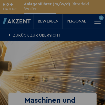
Unsere Standorte
Anlagenführer (m/w/d)
Bitterfeld-
HIGH-
Für Sie vor Ort
Wolfen
LIGHTS:
2
BEWERBEN
PERSONAL
ZURÜCK ZUR ÜBERSICHT
Für Kandidaten
Karriere-Kompass
News, Tipps & Tricks rund um deinen Traumjob
Für Unternehmen
Kompass für Personaler
News rund um den Arbeitsplatz
Über AKZENT
AKZENT-Shop
Für unsere größten Fans
2
Merkzettel
Maschinen und