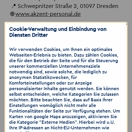
📍 Schwepnitzer Straße 2, 01097 Dresden
🌐
www.akzent-personal.de
×
Cookie-Verwaltung und Einbindung von
Wir freuen uns auf Ihre Bewerbung und
Diensten Dritter
darauf, Sie in ein neues berufliches
Abenteuer zu begleiten!
Wir verwenden Cookies, um Ihnen ein optimales
Webseiten-Erlebnis zu bieten. Dazu zählen Cookies,
die für den Betrieb der Seite und für die Steuerung
Hinweis: Alle Stellenausschreibungen
unserer kommerziellen Unternehmensziele
richten sich stets an weibliche und an
notwendig sind, sowie solche, die lediglich zu
männliche Bewerber/innen, unabhängig
anonymen Statistikzwecken, für
Komforteinstellungen oder zur Anzeige
von Alter, Geschlecht, Herkunft, sexueller
personalisierter Inhalte genutzt werden. Sie können
Orientierung, Behinderung, Religion und
selbst entscheiden, welche Kategorien Sie zulassen
möchten. Bitte beachten Sie, dass auf Basis Ihrer
Weltanschauung etc. Die
Einstellungen womöglich nicht mehr alle
Bewerberauswahl erfolgt ausschließlich
Funktionalitäten der Seite zur Verfügung stehen. Um
Karten von google Maps anzuzeigen, aktivieren Sie
qualifikationsorientiert.
die Kategorie "Externe Medien". Hierbei wird u.U.
Ihre IP-Adressen an Nicht-EU-Unternehmen wie