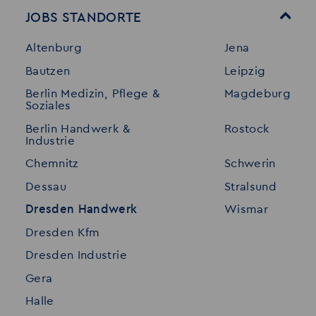
Mitarbeitervorteile
Leistungen
JOBS STANDORTE
Für Bewerber
Geschichte
Altenburg
Jena
Stellenangebote
Referenzen
Bautzen
Leipzig
Initiativ bewerben
Interne Jobs
Berlin Medizin, Pflege &
Magdeburg
Merkzettel
Shop
Soziales
Für Unternehmen
Kontakt
Berlin Handwerk &
Rostock
Industrie
Standorte
Disclaimer
Chemnitz
Schwerin
FAQ
Dessau
Stralsund
Datenschutz
Dresden Handwerk
Wismar
Impressum
Dresden Kfm
Dresden Industrie
Gera
Halle