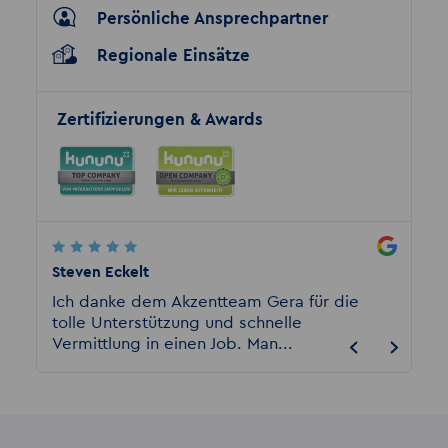
Persönliche Ansprechpartner
Regionale Einsätze
Zertifizierungen & Awards
Steven Eckelt
Marion
n.
Ich danke dem Akzentteam Gera für die
Ich wa
r
tolle Unterstützung und schnelle
immer 
Vermittlung in einen Job. Man...
nehmen