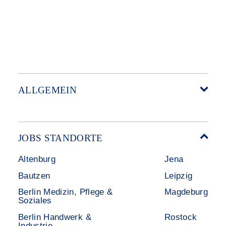
ALLGEMEIN
Startseite
Über Akzent
Mitarbeitervorteile
Leistungen
JOBS STANDORTE
Für Bewerber
Geschichte
Altenburg
Jena
Stellenangebote
Referenzen
Bautzen
Leipzig
Initiativ bewerben
Interne Jobs
Berlin Medizin, Pflege &
Magdeburg
Merkzettel
Shop
Soziales
Für Unternehmen
Kontakt
Berlin Handwerk &
Rostock
Industrie
Standorte
Disclaimer