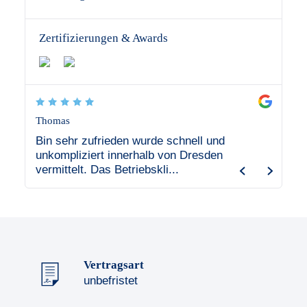
Zertifizierungen & Awards
Thomas
Mike Si
eine
Bin sehr zufrieden wurde schnell und
Ich wei
unkompliziert innerhalb von Dresden
Zeitar
vermittelt. Das Betriebskli...
im Lebe
Vertragsart
unbefristet