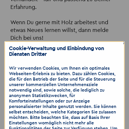
Erfahrung.
Wenn Du gerne mit Holz arbeitest und
etwas Neues lernen willst, dann melde
Dich bei uns!
×
Cookie-Verwaltung und Einbindung von
👉 Wir freuen uns auf Deine Bewerbung!
Diensten Dritter
Komm einfach vorbei – ganz entspannt auf einen
Wir verwenden Cookies, um Ihnen ein optimales
Kaffee oder ein Wasser. Jeden Dienstag von 09:00 bis
Webseiten-Erlebnis zu bieten. Dazu zählen Cookies,
15:00 Uhr. Lass uns in Ruhe über deine Wünsche und
die für den Betrieb der Seite und für die Steuerung
Möglichkeiten sprechen.
unserer kommerziellen Unternehmensziele
notwendig sind, sowie solche, die lediglich zu
📱
Messenger:
0160 90286954
anonymen Statistikzwecken, für
Komforteinstellungen oder zur Anzeige
📧
E-Mail:
info-berlin1
@
akzent-mitte.de
personalisierter Inhalte genutzt werden. Sie können
☎️
Telefon:
030 28399110
selbst entscheiden, welche Kategorien Sie zulassen
möchten. Bitte beachten Sie, dass auf Basis Ihrer
Einstellungen womöglich nicht mehr alle
Akzent Personaldienstleistungen Mitte GmbH
Funktionalitäten der Seite zur Verfügung stehen. Um