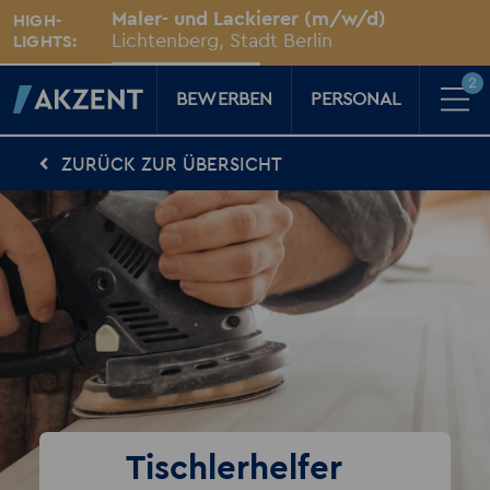
Unsere Standorte
Maler- und Lackierer (m/w/d)
HIGH-
Für Sie vor Ort
Lichtenberg, Stadt Berlin
LIGHTS:
2
BEWERBEN
PERSONAL
ZURÜCK ZUR ÜBERSICHT
Für Kandidaten
Karriere-Kompass
News, Tipps & Tricks rund um deinen Traumjob
Für Unternehmen
Kompass für Personaler
News rund um den Arbeitsplatz
Über AKZENT
AKZENT-Shop
Für unsere größten Fans
2
Merkzettel
Tischlerhelfer