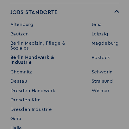
Mitarbeitervorteile
Leistungen
JOBS STANDORTE
Für Bewerber
Geschichte
Altenburg
Jena
Stellenangebote
Referenzen
Bautzen
Leipzig
Initiativ bewerben
Interne Jobs
Berlin Medizin, Pflege &
Magdeburg
Merkzettel
Shop
Soziales
Für Unternehmen
Kontakt
Berlin Handwerk &
Rostock
Industrie
Standorte
Disclaimer
Chemnitz
Schwerin
FAQ
Dessau
Stralsund
Datenschutz
Dresden Handwerk
Wismar
Impressum
Dresden Kfm
Dresden Industrie
Gera
Halle