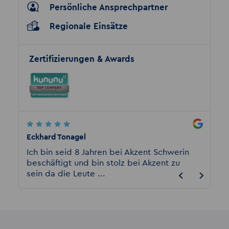
Persönliche Ansprechpartner
Regionale Einsätze
Zertifizierungen & Awards
Eckhard Tonagel
Malika
urg
Ich bin seid 8 Jahren bei Akzent Schwerin
Akzent
beschäftigt und bin stolz bei Akzent zu
Arbeit
sein da die Leute ...
Arbeitg