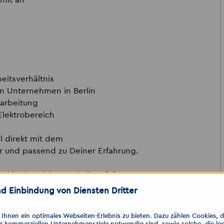
beitsverhältnis
en Unternehmen in Berlin
narbeitung
lektrobereich
l direkt mit dem
r und passend zu Deiner Erfahrung.
d in der Elektrotechnik Fuß fassen
d Einbindung von Diensten Dritter
ung!
hnen ein optimales Webseiten-Erlebnis zu bieten. Dazu zählen Cookies, die
er kommerziellen Unternehmensziele notwendig sind, sowie solche, die le