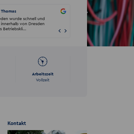
Thomas
Matthias Zschiescha
ieden wurde schnell und
Meine Erfahrungen mit Akzent Alte
t innerhalb von Dresden
waren sehr sehr gut. Es war von vo
s Betriebskli...
alles möglich und ...
Arbeitszeit
Vollzeit
Kontakt