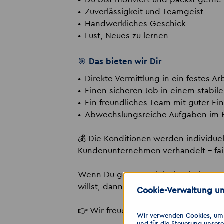
Zuverlässigkeit und Teamgeist
Handwerkliches Geschick
Lust, Neues zu lernen
🎯 Das bieten wir Dir
Direkte Vermittlung in ein festes Ar
Einen sicheren Job in einem stabil
Ein freundliches Team mit guter Ei
Abwechslungsreiche Aufgaben im E
💰 Die Konditionen werden individuel
Kundenunternehmen verhandelt – fai
Wenn Du gerne praktisch arbeitest un
willst, dann melde Dich bei uns!
Cookie-Verwaltung un
👉 Wir freuen uns auf Deine Bewerb
Wir verwenden Cookies, um I
und für die Steuerung unser