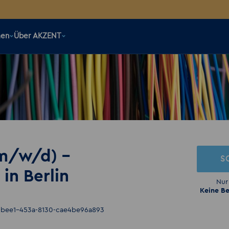
men
Über AKZENT
(m/w/d) –
S
 in Berlin
Nur
Keine Be
7-bee1-453a-8130-cae4be96a893