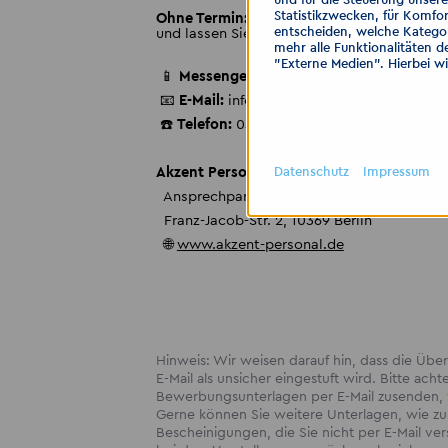
Statistikzwecken, für Komfor
Ohne Termin: Jeden Dienstag von 09:00 bi
entscheiden, welche Kategor
und lassen Sie uns über Ihre beruflichen Mö
mehr alle Funktionalitäten d
"Externe Medien". Hierbei w
📱
Messenger:
0160 90286954
📧
E-Mail:
info-berlin1
@
akzent-mitte.de
☎️
Telefon:
030 28399110
Datenschutz
Impressum
Akzent Personaldienstleistungen Mitte 
Ansprechpartnerin: Katja Straube
Franz-Jacob-Str. 2, 10369 Berlin
🌐
www.akzent-personal.de
Hinweis: Wir weisen darauf hin, dass die Ü
E-Mail als unsicher eingestuft wird. Bitte acht
Bewerbungsunterlagen per E-Mail zusenden, w
Gerne können Sie weitere Unterlagen, wie zum
Bescheinigungen, die Sie nicht per E-Mail v