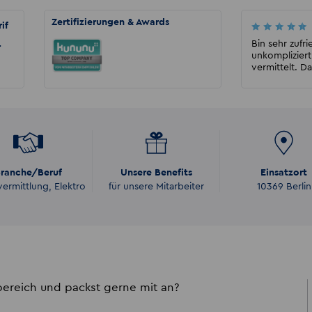
Zertifizierungen & Awards
if
Kathrin Böhme
Absolut empfehlenswert! Besonders Herrn
Bin sehr zufr
r
Förster möchte ich an dieser Stelle
unkomplizier
hervorheben. Dank seiner...
vermittelt. Da
ranche/Beruf
Unsere Benefits
Einsatzort
vermittlung, Elektro
für unsere Mitarbeiter
10369 Berlin
obereich und packst gerne mit an?