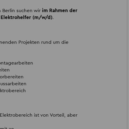
 Berlin suchen wir
im Rahmen der
n
Elektrohelfer (m/w/d)
.
annenden Projekten rund um die
Montagearbeiten
eiten
vorbereiten
lussarbeiten
ektrobereich
ektrobereich ist von Vorteil, aber
 mit an