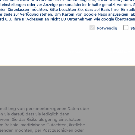
teinstellungen oder zur Anzeige personalisierter Inhalte genutzt werden. 
s 15:00 Uhr
– kommen Sie entspannt vorbei
ien Sie zulassen möchten. Bitte beachten Sie, dass auf Basis Ihrer Einste
glichkeiten sprechen.
er Seite zur Verfügung stehen. Um Karten von google Maps anzuzeigen, akt
ird u.U. Ihre IP-Adressen an Nicht-EU-Unternehmen wie google übertragen
Notwendig
St
GmbH
Nur notwendige
Auswahl bestät
bermittlung von personenbezogenen Daten über
en Sie darauf, dass Sie lediglich dann
enn Sie das Risiko als gering einschätzen.
 Beispiel medizinische Gutachten, ärztliche
ersenden möchten, per Post zuschicken oder