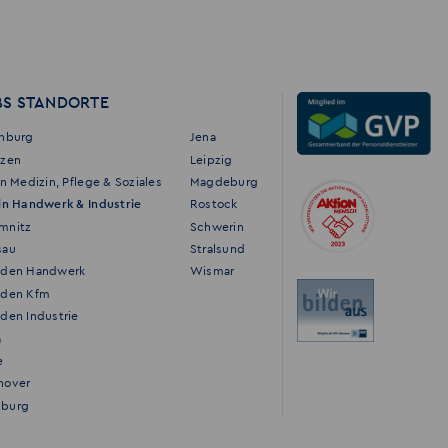
BS STANDORTE
enburg
Jena
tzen
Leipzig
in Medizin, Pflege & Soziales
Magdeburg
in Handwerk & Industrie
Rostock
mnitz
Schwerin
sau
Stralsund
sden Handwerk
Wismar
sden Kfm
den Industrie
a
e
nover
burg