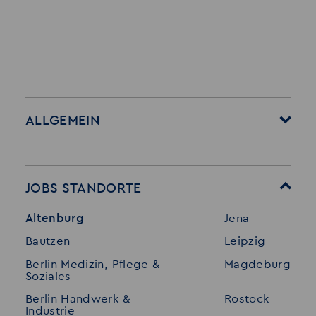
ALLGEMEIN
Startseite
Über Akzent
Mitarbeitervorteile
Leistungen
JOBS STANDORTE
Für Bewerber
Geschichte
Altenburg
Jena
Stellenangebote
Referenzen
Bautzen
Leipzig
Initiativ bewerben
Interne Jobs
Berlin Medizin, Pflege &
Magdeburg
Merkzettel
Shop
Soziales
Für Unternehmen
Kontakt
Berlin Handwerk &
Rostock
Industrie
Standorte
Disclaimer