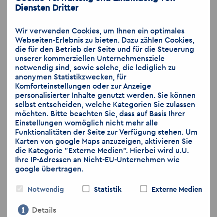
Diensten Dritter
📍Akzent Personaldienstleistungen GmbH
Wir verwenden Cookies, um Ihnen ein optimales
Webseiten-Erlebnis zu bieten. Dazu zählen Cookies,
Niederlassung Altenburg
die für den Betrieb der Seite und für die Steuerung
Johannisstraße 7
unserer kommerziellen Unternehmensziele
04600 Altenburg
notwendig sind, sowie solche, die lediglich zu
anonymen Statistikzwecken, für
Komforteinstellungen oder zur Anzeige
📞 03447 3744411
personalisierter Inhalte genutzt werden. Sie können
selbst entscheiden, welche Kategorien Sie zulassen
📱 0157 73 73 74 32
möchten. Bitte beachten Sie, dass auf Basis Ihrer
📧 altenburg
@
akzent-personal.de
Einstellungen womöglich nicht mehr alle
🌐
www.akzent-personal.de/jobs-in-
Funktionalitäten der Seite zur Verfügung stehen. Um
Karten von google Maps anzuzeigen, aktivieren Sie
Altenburg
die Kategorie "Externe Medien". Hierbei wird u.U.
Ihre IP-Adressen an Nicht-EU-Unternehmen wie
google übertragen.
Notwendig
Statistik
Externe Medien
Wir freuen uns auf Ihre Bewerbung
Details