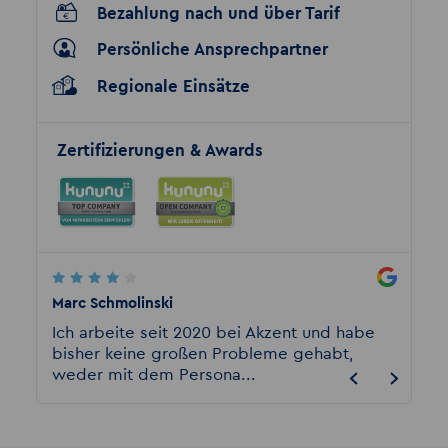
Bezahlung nach und über Tarif
Persönliche Ansprechpartner
Regionale Einsätze
Zertifizierungen & Awards
Marc Schmolinski
Patrici
den
Ich arbeite seit 2020 bei Akzent und habe
Hier s
bisher keine großen Probleme gehabt,
Chefin
weder mit dem Persona...
gemein