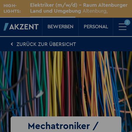
Unsere Standorte
Elektriker (m/w/d) - Raum Altenburger
HIGH-
Für Sie vor Ort
Land und Umgebung
Altenburg,
LIGHTS:
Thüringen
2
BEWERBEN
PERSONAL
ZURÜCK ZUR ÜBERSICHT
Für Kandidaten
Karriere-Kompass
News, Tipps & Tricks rund um deinen Traumjob
Für Unternehmen
Kompass für Personaler
News rund um den Arbeitsplatz
Über AKZENT
AKZENT-Shop
Für unsere größten Fans
2
Merkzettel
Mechatroniker /