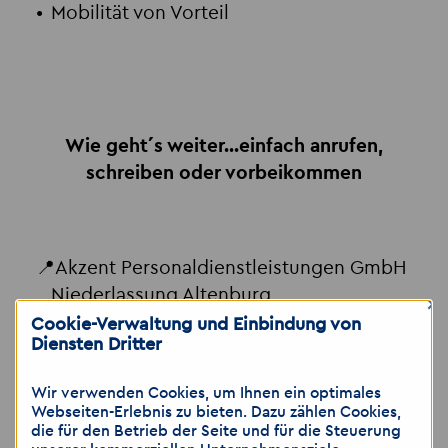
Mobilität von Vorteil
Wie geht´s weiter...einfach anrufen,
schreiben oder vorbeikommen
📍Akzent Personaldienstleistungen GmbH
Niederlassung Altenburg
×
Johannisstraße 7
Cookie-Verwaltung und Einbindung von
Diensten Dritter
04600 Altenburg
Wir verwenden Cookies, um Ihnen ein optimales
📞 03447 3744411
Webseiten-Erlebnis zu bieten. Dazu zählen Cookies,
📱 0157 73 73 74 32
die für den Betrieb der Seite und für die Steuerung