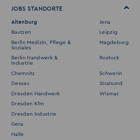
Mitarbeitervorteile
Leistungen
JOBS STANDORTE
Für Bewerber
Geschichte
Altenburg
Jena
Stellenangebote
Referenzen
Bautzen
Leipzig
Initiativ bewerben
Interne Jobs
Berlin Medizin, Pflege &
Magdeburg
Merkzettel
Shop
Soziales
Für Unternehmen
Kontakt
Berlin Handwerk &
Rostock
Industrie
Standorte
Disclaimer
Chemnitz
Schwerin
FAQ
Dessau
Stralsund
Datenschutz
Dresden Handwerk
Wismar
Impressum
Dresden Kfm
Dresden Industrie
Gera
Halle