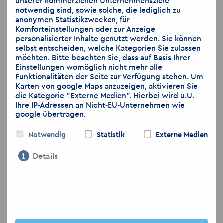
unserer kommerziellen Unternehmensziele
📧 altenburg
@
akzent-personal.de
notwendig sind, sowie solche, die lediglich zu
🌐
www.akzent-personal.de/jobs-in-
anonymen Statistikzwecken, für
Komforteinstellungen oder zur Anzeige
Altenburg
personalisierter Inhalte genutzt werden. Sie können
selbst entscheiden, welche Kategorien Sie zulassen
möchten. Bitte beachten Sie, dass auf Basis Ihrer
Einstellungen womöglich nicht mehr alle
Funktionalitäten der Seite zur Verfügung stehen. Um
Wir freuen uns auf Ihre Bewerbung
Karten von google Maps anzuzeigen, aktivieren Sie
die Kategorie "Externe Medien". Hierbei wird u.U.
Ihre IP-Adressen an Nicht-EU-Unternehmen wie
google übertragen.
Hinweis: Wir weisen darauf hin, dass die
Übermittlung von personenbezogenen Daten
Notwendig
Statistik
Externe Medien
über E-Mail als unsicher eingestuft wird. Bitte
achten Sie darauf, dass Sie lediglich dann
Details
Bewerbungsunterlagen per E-Mail zusenden,
wenn Sie das Risiko als gering einschätzen.
Nur notwendige
Gerne können Sie weitere Unterlagen, wie zum
Beispiel medizinische Gutachten, ärztliche
Auswahl bestätigen
Bescheinigungen, die Sie nicht per E-Mail