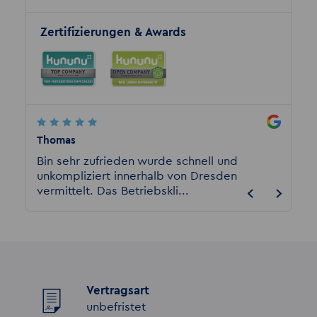
Zertifizierungen & Awards
Thomas
harry l
Bin sehr zufrieden wurde schnell und
Ich ar
unkompliziert innerhalb von Dresden
bei Akz
vermittelt. Das Betriebskli...
gut un
Vertragsart
unbefristet