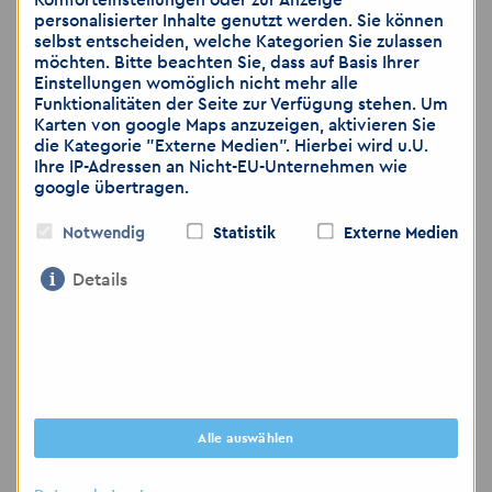
personalisierter Inhalte genutzt werden. Sie können
selbst entscheiden, welche Kategorien Sie zulassen
möchten. Bitte beachten Sie, dass auf Basis Ihrer
Wir freuen uns auf Ihre Bewerbung und darauf, Sie in ein
Einstellungen womöglich nicht mehr alle
neues berufliches Abenteuer zu begleiten!
Funktionalitäten der Seite zur Verfügung stehen. Um
Karten von google Maps anzuzeigen, aktivieren Sie
die Kategorie "Externe Medien". Hierbei wird u.U.
Ihre IP-Adressen an Nicht-EU-Unternehmen wie
Hinweis:
google übertragen.
Wir weisen darauf hin, dass die Übermittlung von
Notwendig
Statistik
Externe Medien
personenbezogenen Daten über E-Mail sowie per
WhatsApp als unsicher eingestuft wird. Bitte achten
Details
Sie darauf, dass sie lediglich dann
Bewerbungsunterlagen zusenden, wenn sie das Risiko
Nur notwendige
als gering einschätzen. Gerne können Sie weitere
Auswahl bestätigen
Unterlagen, wie zum Beispiel medizinische Gutachten,
ärztliche Bescheinigungen, die Sie nicht per E-Mail oder
Alle auswählen
WhatsApp versenden möchten, per Post zuschicken
oder bei dem Vorstellungsgespräch nachreichen.