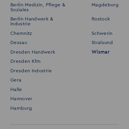
Berlin Medizin, Pflege &
Magdeburg
Merkzettel
Shop
Soziales
Für Unternehmen
Kontakt
Berlin Handwerk &
Rostock
Industrie
Standorte
Disclaimer
Chemnitz
Schwerin
FAQ
Dessau
Stralsund
Datenschutz
Dresden Handwerk
Wismar
Impressum
Dresden Kfm
Dresden Industrie
Gera
Halle
Hannover
Hamburg