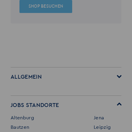
SHOP BESUCHEN
ALLGEMEIN
Startseite
Über Akzent
Mitarbeitervorteile
Leistungen
JOBS STANDORTE
Für Bewerber
Geschichte
Altenburg
Jena
Stellenangebote
Referenzen
Bautzen
Leipzig
Initiativ bewerben
Interne Jobs