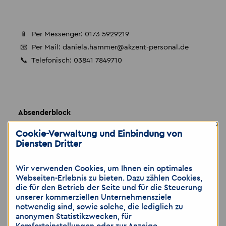
📱 Per Messenger: 0173 5929219
📧 Per Mail: daniela.hammer
@
akzent-personal.de
📞 Telefonisch: 03841 7849710
Absenderblock
×
Cookie-Verwaltung und Einbindung von
Diensten Dritter
📍 Akzent Personaldienstleistungen GmbH, NL Wismar
📍 Ihre Ansprechpartnerin: Daniela Hammer
Wir verwenden Cookies, um Ihnen ein optimales
Webseiten-Erlebnis zu bieten. Dazu zählen Cookies,
📍 Dankwartstraße 22, 23966 Wismar
die für den Betrieb der Seite und für die Steuerung
unserer kommerziellen Unternehmensziele
🌐
www.akzent-personal.de
notwendig sind, sowie solche, die lediglich zu
anonymen Statistikzwecken, für
Komforteinstellungen oder zur Anzeige