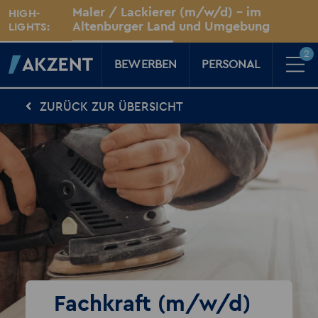
Unsere Standorte
Maler / Lackierer (m/w/d) - im
HIGH-
Für Sie vor Ort
Altenburger Land und Umgebung
LIGHTS:
Altenburg, Thüringen
2
BEWERBEN
PERSONAL
ZURÜCK ZUR ÜBERSICHT
Für Kandidaten
Karriere-Kompass
News, Tipps & Tricks rund um deinen Traumjob
Für Unternehmen
Kompass für Personaler
News rund um den Arbeitsplatz
Über AKZENT
AKZENT-Shop
Für unsere größten Fans
2
Merkzettel
Fachkraft (m/w/d)