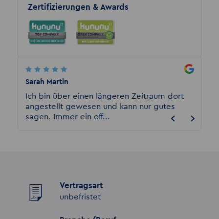
Zertifizierungen & Awards
Sarah Martin
Anchin
den
Ich bin über einen längeren Zeitraum dort
Ich wu
angestellt gewesen und kann nur gutes
berate
sagen. Immer ein off...
vorher
Vertragsart
unbefristet