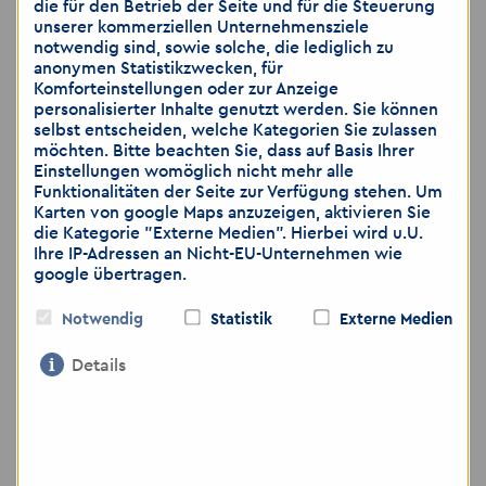
die für den Betrieb der Seite und für die Steuerung
Rex Madrian
unserer kommerziellen Unternehmensziele
notwendig sind, sowie solche, die lediglich zu
Gesellschaft mit beschränkter Haftung
anonymen Statistikzwecken, für
Komforteinstellungen oder zur Anzeige
HRB 64007 AG Charlottenburg
personalisierter Inhalte genutzt werden. Sie können
Sitz: Berlin
selbst entscheiden, welche Kategorien Sie zulassen
möchten. Bitte beachten Sie, dass auf Basis Ihrer
Einstellungen womöglich nicht mehr alle
Wir weisen darauf hin, dass die
Funktionalitäten der Seite zur Verfügung stehen. Um
Übermittlung von personenbezogenen
Karten von google Maps anzuzeigen, aktivieren Sie
die Kategorie "Externe Medien". Hierbei wird u.U.
Daten über E-Mail sowie per WhatsApp als
Ihre IP-Adressen an Nicht-EU-Unternehmen wie
unsicher eingestuft wird. Bitte achten Sie
google übertragen.
darauf, dass sie lediglich dann
Notwendig
Statistik
Externe Medien
Bewerbungsunterlagen zusenden, wenn
sie das Risiko als gering einschätzen.
Details
Gerne können Sie weitere Unterlagen, wie
zum Beispiel medizinische Gutachten,
Nur notwendige
ärztliche Bescheinigungen, die Sie nicht
Auswahl bestätigen
per E-Mail oder WhatsApp versenden