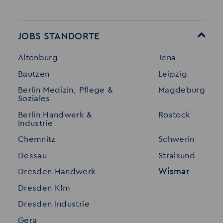
Startseite
Über Akzent
Mitarbeitervorteile
Leistungen
JOBS STANDORTE
Für Bewerber
Geschichte
Altenburg
Jena
Stellenangebote
Referenzen
Bautzen
Leipzig
Initiativ bewerben
Interne Jobs
Berlin Medizin, Pflege &
Magdeburg
Merkzettel
Shop
Soziales
Für Unternehmen
Kontakt
Berlin Handwerk &
Rostock
Industrie
Standorte
Disclaimer
Chemnitz
Schwerin
FAQ
Dessau
Stralsund
Datenschutz
Dresden Handwerk
Wismar
Impressum
Dresden Kfm
Dresden Industrie
Gera