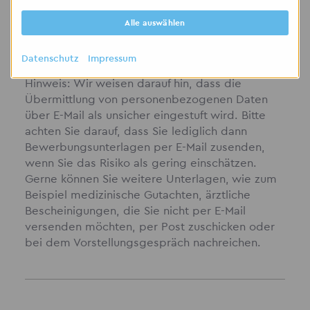
möchten, per Post zuschicken oder bei
Alle auswählen
dem Vorstellungsgespräch nachreichen.
Datenschutz
Impressum
Hinweis: Wir weisen darauf hin, dass die
Übermittlung von personenbezogenen Daten
über E-Mail als unsicher eingestuft wird. Bitte
achten Sie darauf, dass Sie lediglich dann
Bewerbungsunterlagen per E-Mail zusenden,
wenn Sie das Risiko als gering einschätzen.
Gerne können Sie weitere Unterlagen, wie zum
Beispiel medizinische Gutachten, ärztliche
Bescheinigungen, die Sie nicht per E-Mail
versenden möchten, per Post zuschicken oder
bei dem Vorstellungsgespräch nachreichen.