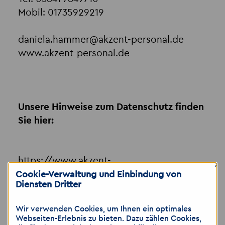
Mobil: 01735929219
daniela.hammer
@
akzent-personal.de
www.akzent-personal.de
Unsere Hinweise zum Datenschutz finden
Sie hier:
https://www.akzent-
×
personal.de/datenschutz-erstinformation
Cookie-Verwaltung und Einbindung von
Diensten Dritter
Geschäftsführer:
Wir verwenden Cookies, um Ihnen ein optimales
Andreas Luthardt
Webseiten-Erlebnis zu bieten. Dazu zählen Cookies,