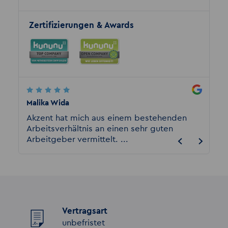
Zertifizierungen & Awards
Malika Wida
Matthi
habe
Akzent hat mich aus einem bestehenden
Meine 
t,
Arbeitsverhältnis an einen sehr guten
waren 
Arbeitgeber vermittelt. ...
vornhe
Vertragsart
unbefristet