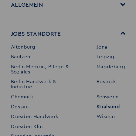
ALLGEMEIN
Startseite
Über Akzent
Mitarbeitervorteile
Leistungen
JOBS STANDORTE
Für Bewerber
Geschichte
Altenburg
Jena
Stellenangebote
Referenzen
Bautzen
Leipzig
Initiativ bewerben
Interne Jobs
Berlin Medizin, Pflege &
Magdeburg
Merkzettel
Shop
Soziales
Für Unternehmen
Kontakt
Berlin Handwerk &
Rostock
Industrie
Standorte
Disclaimer
Chemnitz
Schwerin
FAQ
Dessau
Stralsund
Datenschutz
Dresden Handwerk
Wismar
Impressum
Dresden Kfm