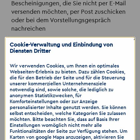
Bescheinigungen, die Sie nicht per E-Mail
versenden möchten, per Post zuschicken
oder bei dem Vorstellungsgespräch
nachreichen
×
Cookie-Verwaltung und Einbindung von
Diensten Dritter
Hinweis: Wir weisen darauf hin, dass die
Übermittlung von personenbezogenen Daten
Wir verwenden Cookies, um Ihnen ein optimales
über E-Mail als unsicher eingestuft wird. Bitte
Webseiten-Erlebnis zu bieten. Dazu zählen Cookies,
achten Sie darauf, dass Sie lediglich dann
die für den Betrieb der Seite und für die Steuerung
Bewerbungsunterlagen per E-Mail zusenden,
unserer kommerziellen Unternehmensziele
wenn Sie das Risiko als gering einschätzen.
notwendig sind, sowie solche, die lediglich zu
Gerne können Sie weitere Unterlagen, wie zum
anonymen Statistikzwecken, für
Komforteinstellungen oder zur Anzeige
Beispiel medizinische Gutachten, ärztliche
personalisierter Inhalte genutzt werden. Sie können
Bescheinigungen, die Sie nicht per E-Mail
selbst entscheiden, welche Kategorien Sie zulassen
versenden möchten, per Post zuschicken oder
möchten. Bitte beachten Sie, dass auf Basis Ihrer
bei dem Vorstellungsgespräch nachreichen.
Einstellungen womöglich nicht mehr alle
Funktionalitäten der Seite zur Verfügung stehen. Um
Karten von google Maps anzuzeigen, aktivieren Sie