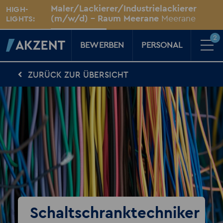
Unsere Standorte
Maler/Lackierer/Industrielackierer
HIGH-
Für Sie vor Ort
(m/w/d) - Raum Meerane
Meerane
LIGHTS:
2
BEWERBEN
PERSONAL
ZURÜCK ZUR ÜBERSICHT
Für Kandidaten
Karriere-Kompass
News, Tipps & Tricks rund um deinen Traumjob
Für Unternehmen
Kompass für Personaler
News rund um den Arbeitsplatz
Über AKZENT
AKZENT-Shop
Für unsere größten Fans
2
Merkzettel
Schaltschranktechniker