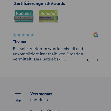
Zertifizierungen & Awards
Thomas
Kathri
rde
Bin sehr zufrieden wurde schnell und
Absolu
unkompliziert innerhalb von Dresden
Herrn 
vermittelt. Das Betriebskli...
hervor
Vertragsart
unbefristet