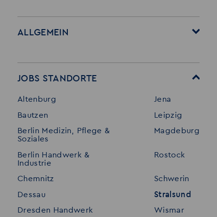
ALLGEMEIN
Startseite
Über Akzent
Mitarbeitervorteile
Leistungen
JOBS STANDORTE
Für Bewerber
Geschichte
Altenburg
Jena
Stellenangebote
Referenzen
Bautzen
Leipzig
Initiativ bewerben
Interne Jobs
Berlin Medizin, Pflege &
Magdeburg
Merkzettel
Shop
Soziales
Für Unternehmen
Kontakt
Berlin Handwerk &
Rostock
Industrie
Standorte
Disclaimer
Chemnitz
Schwerin
FAQ
Dessau
Stralsund
Datenschutz
Dresden Handwerk
Wismar
Impressum