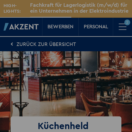
Unsere Standorte
Fachkraft für Lagerlogistik (m/w/d) für
HIGH-
Für Sie vor Ort
ein Unternehmen in der Elektroindustrie
LIGHTS:
gesucht!
Dresden
2
BEWERBEN
PERSONAL
ZURÜCK ZUR ÜBERSICHT
Für Kandidaten
Karriere-Kompass
News, Tipps & Tricks rund um deinen Traumjob
Für Unternehmen
Kompass für Personaler
News rund um den Arbeitsplatz
Über AKZENT
AKZENT-Shop
Für unsere größten Fans
2
Merkzettel
Küchenheld