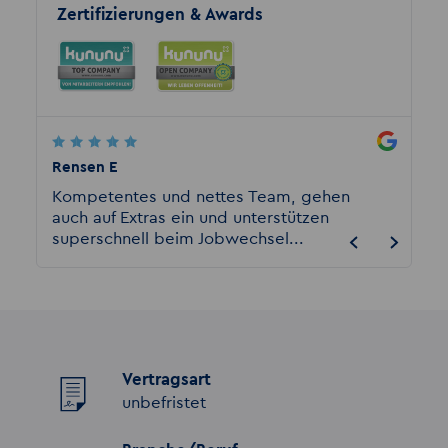
Zertifizierungen & Awards
Rensen E
Sarah M
Kompetentes und nettes Team, gehen
Ich bi
auch auf Extras ein und unterstützen
angest
superschnell beim Jobwechsel...
sagen.
Vertragsart
unbefristet