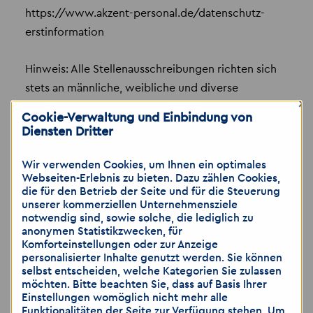
https://www.akzent-personal.de/datenschutz-
erstinformation
Hinweis: Alle Stellenausschreibungen richten sich
stets an männliche, weibliche und diverse
×
Bewerberinnen, unabhängig von Alter, Geschlecht,
Cookie-Verwaltung und Einbindung von
Herkunft, sexueller Orientierung, Behinderung,
Diensten Dritter
Religion und Weltanschauung. Die Auswahl der
Bewerberinnen erfolgt ausschließlich anhand von
Wir verwenden Cookies, um Ihnen ein optimales
Webseiten-Erlebnis zu bieten. Dazu zählen Cookies,
Qualifikationen.
die für den Betrieb der Seite und für die Steuerung
unserer kommerziellen Unternehmensziele
notwendig sind, sowie solche, die lediglich zu
Wir weisen darauf hin, dass die Übermittlung von
anonymen Statistikzwecken, für
personenbezogenen Daten über E-Mail als unsicher
Komforteinstellungen oder zur Anzeige
eingestuft wird. Bitte achten Sie darauf, dass sie
personalisierter Inhalte genutzt werden. Sie können
selbst entscheiden, welche Kategorien Sie zulassen
lediglich dann Bewerbungsunterlagen per E-Mail
möchten. Bitte beachten Sie, dass auf Basis Ihrer
zusenden, wenn sie das Risiko als gering
Einstellungen womöglich nicht mehr alle
Funktionalitäten der Seite zur Verfügung stehen. Um