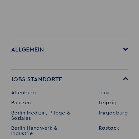
ALLGEMEIN
Startseite
Über Akzent
Mitarbeitervorteile
Leistungen
JOBS STANDORTE
Für Bewerber
Geschichte
Altenburg
Jena
Stellenangebote
Referenzen
Bautzen
Leipzig
Initiativ bewerben
Interne Jobs
Berlin Medizin, Pflege &
Magdeburg
Merkzettel
Shop
Soziales
Für Unternehmen
Kontakt
Berlin Handwerk &
Rostock
Industrie
Standorte
Disclaimer