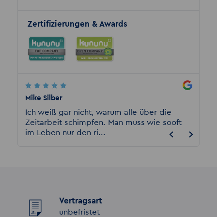
Zertifizierungen & Awards
Mike Silber
harry l
e
Ich weiß gar nicht, warum alle über die
Ich ar
Zeitarbeit schimpfen. Man muss wie sooft
bei Akz
im Leben nur den ri...
gut un
Vertragsart
unbefristet