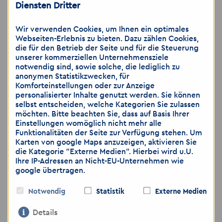
personal.de/datenschutz-erstinformation
Diensten Dritter
Wir verwenden Cookies, um Ihnen ein optimales
Geschäftsführer:
Webseiten-Erlebnis zu bieten. Dazu zählen Cookies,
Andreas Luthardt
die für den Betrieb der Seite und für die Steuerung
Rex Madrian
unserer kommerziellen Unternehmensziele
notwendig sind, sowie solche, die lediglich zu
anonymen Statistikzwecken, für
Gesellschaft mit beschränkter Haftung
Komforteinstellungen oder zur Anzeige
personalisierter Inhalte genutzt werden. Sie können
HRB 64007 AG Charlottenburg
selbst entscheiden, welche Kategorien Sie zulassen
Sitz: Berlin
möchten. Bitte beachten Sie, dass auf Basis Ihrer
Einstellungen womöglich nicht mehr alle
Funktionalitäten der Seite zur Verfügung stehen. Um
Karten von google Maps anzuzeigen, aktivieren Sie
die Kategorie "Externe Medien". Hierbei wird u.U.
Ihre IP-Adressen an Nicht-EU-Unternehmen wie
google übertragen.
Hinweis: Wir weisen darauf hin, dass die
Übermittlung von personenbezogenen Daten
Notwendig
Statistik
Externe Medien
über E-Mail als unsicher eingestuft wird. Bitte
achten Sie darauf, dass Sie lediglich dann
Details
Bewerbungsunterlagen per E-Mail zusenden,