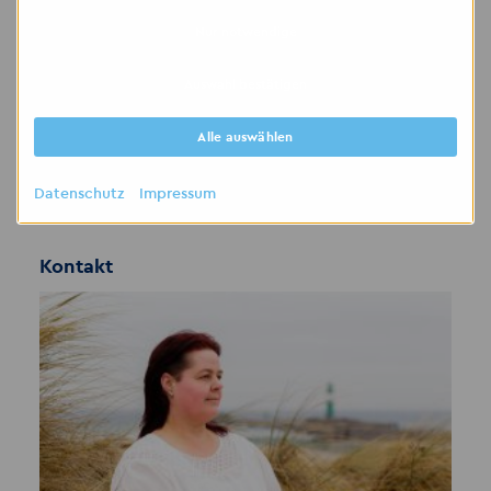
wenn Sie das Risiko als gering einschätzen.
Nur notwendige
Gerne können Sie weitere Unterlagen, wie zum
Beispiel medizinische Gutachten, ärztliche
Auswahl bestätigen
Bescheinigungen, die Sie nicht per E-Mail
versenden möchten, per Post zuschicken oder
Alle auswählen
bei dem Vorstellungsgespräch nachreichen.
Datenschutz
Impressum
Kontakt