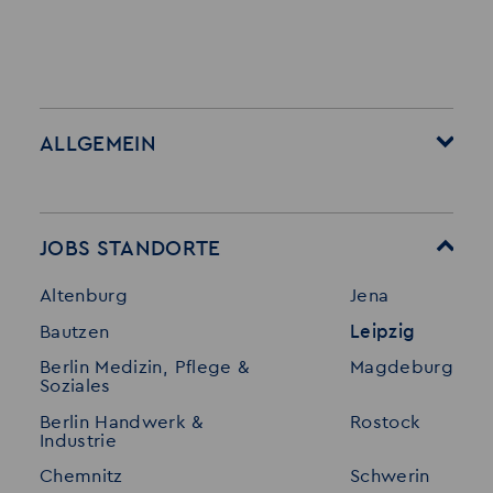
ALLGEMEIN
Startseite
Über Akzent
Mitarbeitervorteile
Leistungen
JOBS STANDORTE
Für Bewerber
Geschichte
Altenburg
Jena
Stellenangebote
Referenzen
Bautzen
Leipzig
Initiativ bewerben
Interne Jobs
Berlin Medizin, Pflege &
Magdeburg
Merkzettel
Shop
Soziales
Für Unternehmen
Kontakt
Berlin Handwerk &
Rostock
Industrie
Standorte
Disclaimer
Chemnitz
Schwerin
FAQ