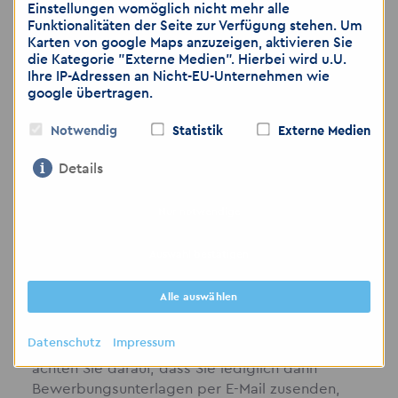
Einstellungen womöglich nicht mehr alle
Akzent Personaldienstleistungen GmbH
Funktionalitäten der Seite zur Verfügung stehen. Um
Karten von google Maps anzuzeigen, aktivieren Sie
Ansprechpartnerin: Elin Wilhelm
die Kategorie "Externe Medien". Hierbei wird u.U.
Großer Brockhaus 1
Ihre IP-Adressen an Nicht-EU-Unternehmen wie
google übertragen.
04103 Leipzig
Notwendig
Statistik
Externe Medien
Telefon:
0341 9837828
Mobil:
0152 59141831
Details
E-Mail:
leipzig
@
akzent-personal.de
Nur notwendige
Wir freuen uns auf deine Bewerbung!
Auswahl bestätigen
Alle auswählen
Hinweis: Wir weisen darauf hin, dass die
Übermittlung von personenbezogenen Daten
Datenschutz
Impressum
über E-Mail als unsicher eingestuft wird. Bitte
achten Sie darauf, dass Sie lediglich dann
Bewerbungsunterlagen per E-Mail zusenden,