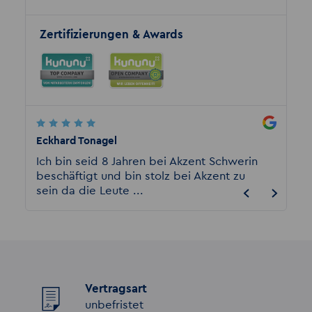
Zertifizierungen & Awards
Eckhard Tonagel
Mike Si
e
Ich bin seid 8 Jahren bei Akzent Schwerin
Ich we
beschäftigt und bin stolz bei Akzent zu
Zeitar
sein da die Leute ...
im Leb
Vertragsart
unbefristet