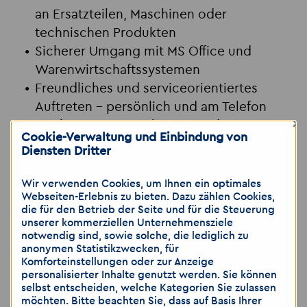
an Ersatzteilen, Maschinen oder
technischen Produkten
Sicherer Umgang mit MS Office und
Warenwirtschaftssystemen
Freundliches und serviceorientiertes
Auftreten – persönlich und am Telefon
×
Strukturierte, zuverlässige und
Cookie-Verwaltung und Einbindung von
selbstständige Arbeitsweise
Diensten Dritter
Jetzt bewerben!
Wir verwenden Cookies, um Ihnen ein optimales
Webseiten-Erlebnis zu bieten. Dazu zählen Cookies,
die für den Betrieb der Seite und für die Steuerung
Schick deine Bewerbung
unserer kommerziellen Unternehmensziele
an
leipzig
@
akzent-personal.de
oder ruf
notwendig sind, sowie solche, die lediglich zu
anonymen Statistikzwecken, für
uns direkt an unter
0341 9837828
bzw.
Komforteinstellungen oder zur Anzeige
mobil
0152 59141831
– gerne auch per
personalisierter Inhalte genutzt werden. Sie können
selbst entscheiden, welche Kategorien Sie zulassen
Messenger.
möchten. Bitte beachten Sie, dass auf Basis Ihrer