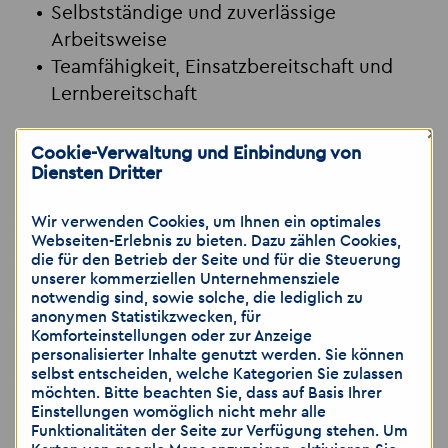
Selbstständige und zuverlässige
Arbeitsweise
Teamfähigkeit, Einsatzbereitschaft und
Lernbereitschaft
×
Jetzt bewerben!
Cookie-Verwaltung und Einbindung von
Diensten Dritter
Schick deine Bewerbung
Wir verwenden Cookies, um Ihnen ein optimales
an
leipzig
@
akzent-personal.de
oder ruf
Webseiten-Erlebnis zu bieten. Dazu zählen Cookies,
uns direkt an unter
0341 9837828
bzw.
die für den Betrieb der Seite und für die Steuerung
unserer kommerziellen Unternehmensziele
mobil
0152 59141831
– gerne auch per
notwendig sind, sowie solche, die lediglich zu
Messenger.
anonymen Statistikzwecken, für
Komforteinstellungen oder zur Anzeige
personalisierter Inhalte genutzt werden. Sie können
Akzent Personaldienstleistungen GmbH
selbst entscheiden, welche Kategorien Sie zulassen
Ansprechpartnerin: Elin Wilhelm
möchten. Bitte beachten Sie, dass auf Basis Ihrer
Einstellungen womöglich nicht mehr alle
Großer Brockhaus 1
Funktionalitäten der Seite zur Verfügung stehen. Um
04103 Leipzig