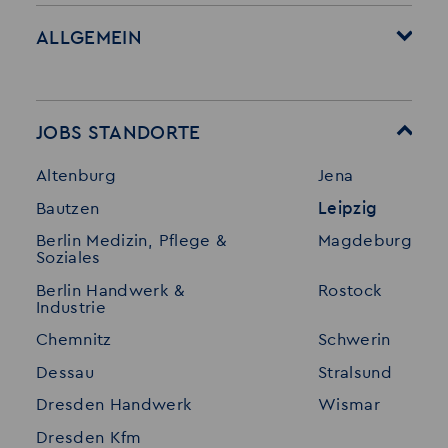
ALLGEMEIN
Startseite
Über Akzent
Mitarbeitervorteile
Leistungen
JOBS STANDORTE
Für Bewerber
Geschichte
Altenburg
Jena
Stellenangebote
Referenzen
Bautzen
Leipzig
Initiativ bewerben
Interne Jobs
Berlin Medizin, Pflege &
Magdeburg
Merkzettel
Shop
Soziales
Für Unternehmen
Kontakt
Berlin Handwerk &
Rostock
Industrie
Standorte
Disclaimer
Chemnitz
Schwerin
FAQ
Dessau
Stralsund
Datenschutz
Dresden Handwerk
Wismar
Impressum
Dresden Kfm