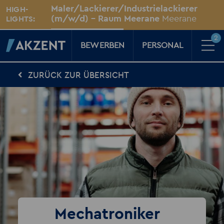
Unsere Standorte
Maler/Lackierer/Industrielackierer
HIGH-
Für Sie vor Ort
(m/w/d) - Raum Meerane
Meerane
LIGHTS:
2
BEWERBEN
PERSONAL
ZURÜCK ZUR ÜBERSICHT
Für Kandidaten
Karriere-Kompass
News, Tipps & Tricks rund um deinen Traumjob
Für Unternehmen
Kompass für Personaler
News rund um den Arbeitsplatz
Über AKZENT
AKZENT-Shop
Für unsere größten Fans
2
Merkzettel
Mechatroniker