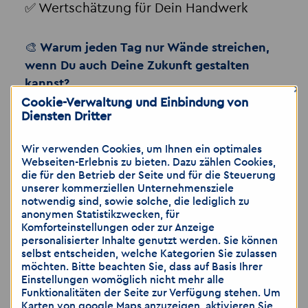
✅ Wertschätzung für Dein Handwerk
🎨 Warum jeden Tag nur Wände streichen,
wenn Du auch Deine Zukunft gestalten
kannst?
×
Cookie-Verwaltung und Einbindung von
Wenn Du lieber Farbe an die Wand bringst
Diensten Dritter
als Ausreden zu hören, dann freuen wir
uns auf Deine Bewerbung.
Wir verwenden Cookies, um Ihnen ein optimales
Webseiten-Erlebnis zu bieten. Dazu zählen Cookies,
die für den Betrieb der Seite und für die Steuerung
Ansprechpartnerin
unserer kommerziellen Unternehmensziele
notwendig sind, sowie solche, die lediglich zu
Franka Arndt
anonymen Statistikzwecken, für
Personalberaterin
Komforteinstellungen oder zur Anzeige
personalisierter Inhalte genutzt werden. Sie können
selbst entscheiden, welche Kategorien Sie zulassen
📧
franka.arndt
@
akzent-personal.de
möchten. Bitte beachten Sie, dass auf Basis Ihrer
Einstellungen womöglich nicht mehr alle
📞 03641 3470230
Funktionalitäten der Seite zur Verfügung stehen. Um
📱 0174 6143753
Karten von google Maps anzuzeigen, aktivieren Sie