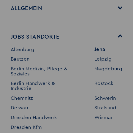
ALLGEMEIN
Startseite
Über Akzent
Mitarbeitervorteile
Leistungen
JOBS STANDORTE
Für Bewerber
Geschichte
Altenburg
Jena
Stellenangebote
Referenzen
Bautzen
Leipzig
Initiativ bewerben
Interne Jobs
Berlin Medizin, Pflege &
Magdeburg
Merkzettel
Shop
Soziales
Für Unternehmen
Kontakt
Berlin Handwerk &
Rostock
Industrie
Standorte
Disclaimer
Chemnitz
Schwerin
FAQ
Dessau
Stralsund
Datenschutz
Dresden Handwerk
Wismar
Impressum
Dresden Kfm