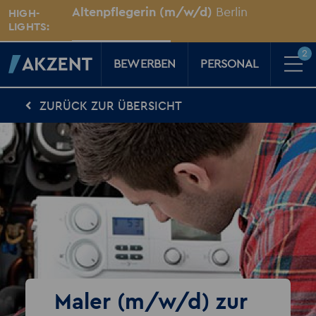
Unsere Standorte
Altenpflegerin (m/w/d)
Berlin
HIGH-
Für Sie vor Ort
LIGHTS:
2
BEWERBEN
PERSONAL
ZURÜCK ZUR ÜBERSICHT
Für Kandidaten
Karriere-Kompass
News, Tipps & Tricks rund um deinen Traumjob
Für Unternehmen
Kompass für Personaler
News rund um den Arbeitsplatz
Über AKZENT
AKZENT-Shop
Für unsere größten Fans
2
Merkzettel
Maler (m/w/d) zur