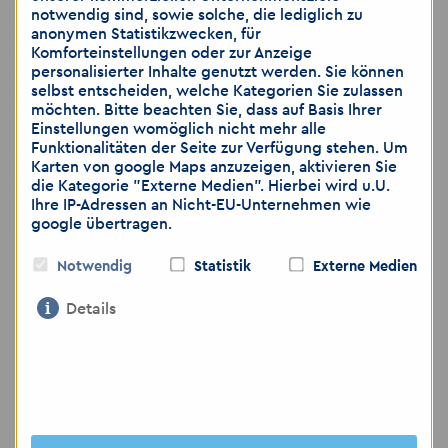
Tel.: 03641 3470230
notwendig sind, sowie solche, die lediglich zu
Mobil: 0174 6143753
anonymen Statistikzwecken, für
Komforteinstellungen oder zur Anzeige
E-Mail:
franka.arndt
@
akzent-personal.de
personalisierter Inhalte genutzt werden. Sie können
selbst entscheiden, welche Kategorien Sie zulassen
möchten. Bitte beachten Sie, dass auf Basis Ihrer
Einstellungen womöglich nicht mehr alle
Hinweis: Wir weisen darauf hin, dass die
Funktionalitäten der Seite zur Verfügung stehen. Um
Übermittlung von personenbezogenen Daten
Karten von google Maps anzuzeigen, aktivieren Sie
über E-Mail als unsicher eingestuft wird. Bitte
die Kategorie "Externe Medien". Hierbei wird u.U.
Ihre IP-Adressen an Nicht-EU-Unternehmen wie
achten Sie darauf, dass Sie lediglich dann
google übertragen.
Bewerbungsunterlagen per E-Mail zusenden,
wenn Sie das Risiko als gering einschätzen.
Notwendig
Statistik
Externe Medien
Gerne können Sie weitere Unterlagen, wie zum
Beispiel medizinische Gutachten, ärztliche
Details
Bescheinigungen, die Sie nicht per E-Mail
versenden möchten, per Post zuschicken oder
Nur notwendige
bei dem Vorstellungsgespräch nachreichen.
Auswahl bestätigen