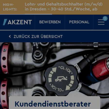
Unsere Standorte
Lohn- und Gehaltsbuchhalter (m/w/d)
HIGH-
Für Sie vor Ort
in Dresden – 30–40 Std./Woche, ab
LIGHTS:
sofort
Dresden
2
BEWERBEN
PERSONAL
ZURÜCK ZUR ÜBERSICHT
Für Kandidaten
Karriere-Kompass
News, Tipps & Tricks rund um deinen Traumjob
Für Unternehmen
Kompass für Personaler
News rund um den Arbeitsplatz
Über AKZENT
AKZENT-Shop
Für unsere größten Fans
2
Merkzettel
Kundendienstberater