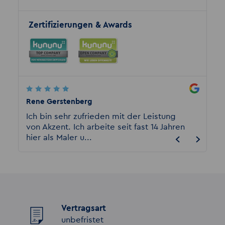
Zertifizierungen & Awards
Rene Gerstenberg
Anchin
erin
Ich bin sehr zufrieden mit der Leistung
Ich wu
zu
von Akzent. Ich arbeite seit fast 14 Jahren
berate
hier als Maler u...
vorher
Vertragsart
unbefristet