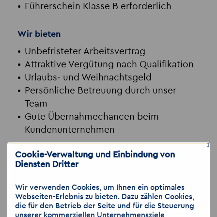
Führerschein Klasse B erforderlich
Wir bieten
Unbefristeter Arbeitsvertrag
Attraktive Vergütung nach Qualifikation
Urlaubs- und Weihnachtsgeld
Persönliche Betreuung durch unser
Team
Gute Übernahmechancen beim
Kundenunternehmen
×
Cookie-Verwaltung und Einbindung von
Haben wir Ihr Interesse geweckt?
Diensten Dritter
Dann freuen wir uns auf Ihre Bewerbung.
Wir verwenden Cookies, um Ihnen ein optimales
Akzent Personaldienstleistungen GmbH
Webseiten-Erlebnis zu bieten. Dazu zählen Cookies,
die für den Betrieb der Seite und für die Steuerung
Franka Arndt – Personalberaterin
unserer kommerziellen Unternehmensziele