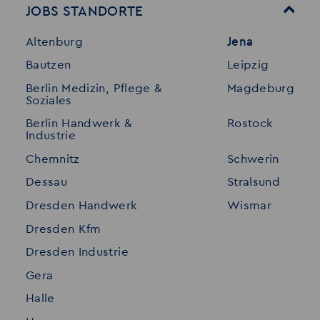
JOBS STANDORTE
Für Bewerber
Geschichte
Altenburg
Jena
Stellenangebote
Referenzen
Bautzen
Leipzig
Initiativ bewerben
Interne Jobs
Berlin Medizin, Pflege &
Magdeburg
Merkzettel
Shop
Soziales
Für Unternehmen
Kontakt
Berlin Handwerk &
Rostock
Industrie
Standorte
Disclaimer
Chemnitz
Schwerin
FAQ
Dessau
Stralsund
Datenschutz
Dresden Handwerk
Wismar
Impressum
Dresden Kfm
Dresden Industrie
Gera
Halle