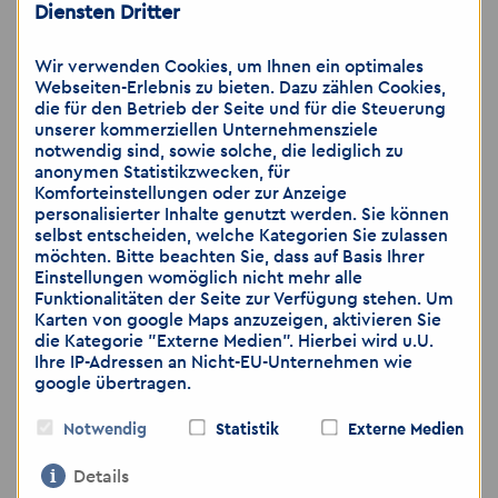
Diensten Dritter
#Jetzt bewerben in Hannover, #direkt am
Standort Hannover, #Top-Arbeitgeber in
Wir verwenden Cookies, um Ihnen ein optimales
Webseiten-Erlebnis zu bieten. Dazu zählen Cookies,
Hannover, #unbefristete Stelle in
die für den Betrieb der Seite und für die Steuerung
Hannover, #attraktive Jobs in Hannover,
unserer kommerziellen Unternehmensziele
notwendig sind, sowie solche, die lediglich zu
#Karrierechance Hannover, #neue
anonymen Statistikzwecken, für
Herausforderung in Hannover, #Hannover
Komforteinstellungen oder zur Anzeige
personalisierter Inhalte genutzt werden. Sie können
sucht dich
selbst entscheiden, welche Kategorien Sie zulassen
möchten. Bitte beachten Sie, dass auf Basis Ihrer
Einstellungen womöglich nicht mehr alle
Funktionalitäten der Seite zur Verfügung stehen. Um
Hinweis: Wir weisen darauf hin, dass die
Karten von google Maps anzuzeigen, aktivieren Sie
Übermittlung von personenbezogenen Daten
die Kategorie "Externe Medien". Hierbei wird u.U.
über E-Mail als unsicher eingestuft wird. Bitte
Ihre IP-Adressen an Nicht-EU-Unternehmen wie
achten Sie darauf, dass Sie lediglich dann
google übertragen.
Bewerbungsunterlagen per E-Mail zusenden,
wenn Sie das Risiko als gering einschätzen.
Notwendig
Statistik
Externe Medien
Gerne können Sie weitere Unterlagen, wie zum
Details
Beispiel medizinische Gutachten, ärztliche