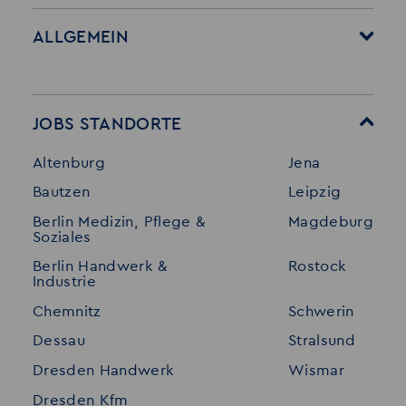
ALLGEMEIN
Startseite
Über Akzent
Mitarbeitervorteile
Leistungen
JOBS STANDORTE
Für Bewerber
Geschichte
Altenburg
Jena
Stellenangebote
Referenzen
Bautzen
Leipzig
Initiativ bewerben
Interne Jobs
Berlin Medizin, Pflege &
Magdeburg
Merkzettel
Shop
Soziales
Für Unternehmen
Kontakt
Berlin Handwerk &
Rostock
Industrie
Standorte
Disclaimer
Chemnitz
Schwerin
FAQ
Dessau
Stralsund
Datenschutz
Dresden Handwerk
Wismar
Impressum
Dresden Kfm