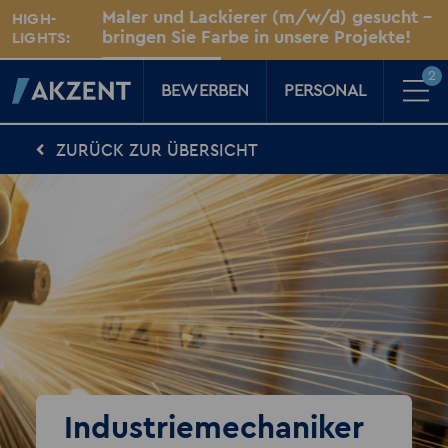
Unsere Standorte
Maler und Lackierer (m/w/d) gesucht –
HIGH-
Für Sie vor Ort
bringen Sie Farbe in unsere Projekte!
LIGHTS:
Dresden
2
BEWERBEN
PERSONAL
ZURÜCK ZUR ÜBERSICHT
Für Kandidaten
Karriere-Kompass
News, Tipps & Tricks rund um deinen Traumjob
Für Unternehmen
Kompass für Personaler
News rund um den Arbeitsplatz
Über AKZENT
AKZENT-Shop
Für unsere größten Fans
2
Merkzettel
Industriemechaniker