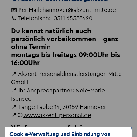
📧 Per Mail: hannover
@
akzent-mitte.de
📞 Telefonisch: 0511 65533420
Du kannst natürlich auch
persönlich vorbeikommen - ganz
ohne Termin
montags bis freitags 09:00Uhr bis
16:00Uhr
📍 Akzent Personaldienstleistungen Mitte
GmbH
📍 Ihr Ansprechpartner: Nele-Marie
Isensee
📍 Lange Laube 14, 30159 Hannover
📍 🌐
www.akzent-personal.de
×
Wir freuen uns auf deine
Cookie-Verwaltung und Einbindung von
Bewerbung!