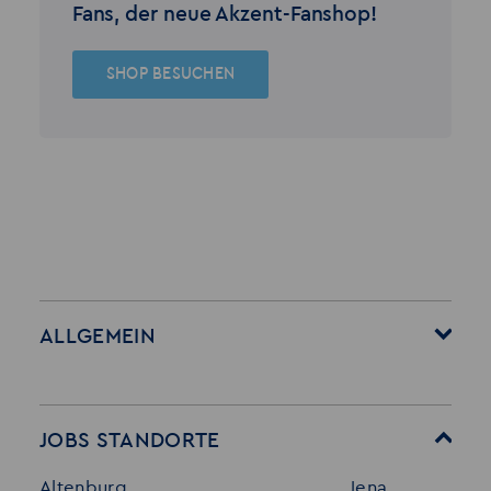
Fans, der neue Akzent-Fanshop!
SHOP BESUCHEN
ALLGEMEIN
Startseite
Über Akzent
Mitarbeitervorteile
Leistungen
JOBS STANDORTE
Für Bewerber
Geschichte
Altenburg
Jena
Stellenangebote
Referenzen