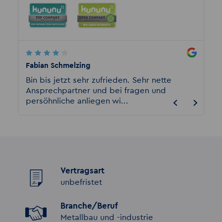
Fabian Schmelzing
Steven
urg
Bin bis jetzt sehr zufrieden. Sehr nette
Ich da
Ansprechpartner und bei fragen und
tolle 
persöhnliche anliegen wi...
Vermit
Vertragsart
unbefristet
Branche/Beruf
Metallbau und -industrie