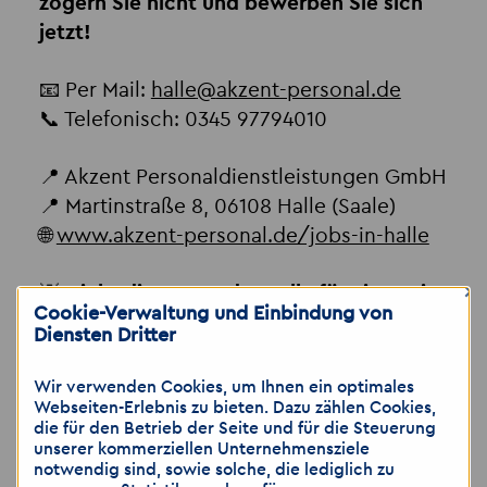
zögern Sie nicht und bewerben Sie sich
jetzt!
📧 Per Mail:
halle
@
akzent-personal.de
📞 Telefonisch: 0345 97794010
📍 Akzent Personaldienstleistungen GmbH
📍 Martinstraße 8, 06108 Halle (Saale)
🌐
www.akzent-personal.de/jobs-in-halle
×
💡
Nicht die passende Stelle für Sie? Kein
Cookie-Verwaltung und Einbindung von
Problem!
Diensten Dritter
Sie sind in der Metallverarbeitung, im
Wir verwenden Cookies, um Ihnen ein optimales
Webseiten-Erlebnis zu bieten. Dazu zählen Cookies,
Maschinenbau oder in der Industrie zu
die für den Betrieb der Seite und für die Steuerung
Hause – egal ob Produktion, CNC,
unserer kommerziellen Unternehmensziele
Schweißen, Montage oder
notwendig sind, sowie solche, die lediglich zu