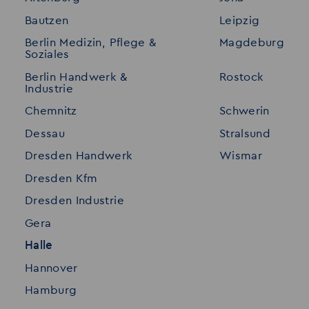
Bautzen
Leipzig
Initiativ bewerben
Interne Jobs
Berlin Medizin, Pflege &
Magdeburg
Merkzettel
Shop
Soziales
Für Unternehmen
Kontakt
Berlin Handwerk &
Rostock
Industrie
Standorte
Disclaimer
Chemnitz
Schwerin
FAQ
Dessau
Stralsund
Datenschutz
Dresden Handwerk
Wismar
Impressum
Dresden Kfm
Dresden Industrie
Gera
Halle
Hannover
Hamburg