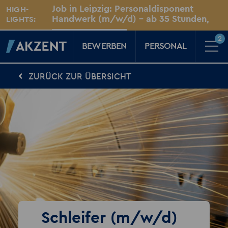
Unsere Standorte
Job in Leipzig: Personaldisponent
HIGH-
Für Sie vor Ort
Handwerk (m/w/d) – ab 35 Stunden,
LIGHTS:
unbefristet
Leipzig
2
BEWERBEN
PERSONAL
ZURÜCK ZUR ÜBERSICHT
Für Kandidaten
Karriere-Kompass
News, Tipps & Tricks rund um deinen Traumjob
Für Unternehmen
Kompass für Personaler
News rund um den Arbeitsplatz
Über AKZENT
AKZENT-Shop
Für unsere größten Fans
2
Merkzettel
Schleifer (m/w/d)