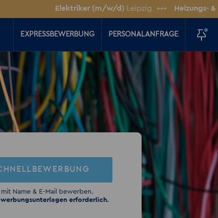
Elektriker (m/w/d)
Leipzig
+++
Heizungs- & Sanitärins
EXPRESSBEWERBUNG
PERSONALANFRAGE
CHNELLBEWERBUNG
 mit Name & E-Mail bewerben.
werbungsunterlagen erforderlich.