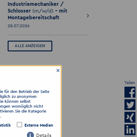
Industriemechaniker /
Schlosser
(m/w/d)
- mit
Montagebereitschaft
28.07.2026
ALLE ANZEIGEN
×
Teilen
 für den Betrieb der Seite
diglich zu anonymen
Sie können selbst
llungen womöglich nicht
ivieren Sie die Kategorie
.
atistik
Externe Medien
Details