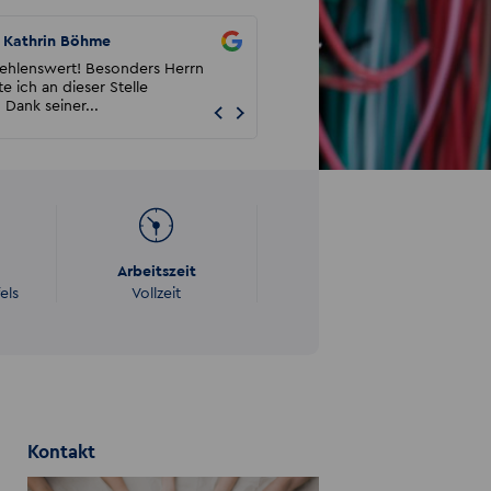
Kathrin Böhme
Marc Schmolinski
ehlenswert! Besonders Herrn
Ich arbeite seit 2020 bei Akzent u
e ich an dieser Stelle
bisher keine großen Probleme geh
Dank seiner...
weder mit dem Persona...
Arbeitszeit
els
Vollzeit
Kontakt