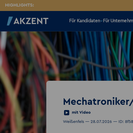
HIGHLIGHTS:
Für Kandidaten
Für Unterneh
Mechatroniker
mit Video
Weißenfels — 28.07.2026 — ID: 8f5