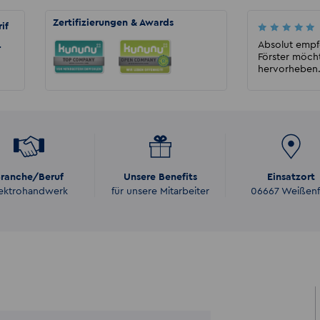
Zertifizierungen & Awards
if
Rensen E
Kompetentes und nettes Team, gehen auch
Absolut empf
r
auf Extras ein und unterstützen superschnell
Förster möcht
beim Jobwechsel...
hervorheben. 
ranche/Beruf
Unsere Benefits
Einsatzort
lektrohandwerk
für unsere Mitarbeiter
06667 Weißenf