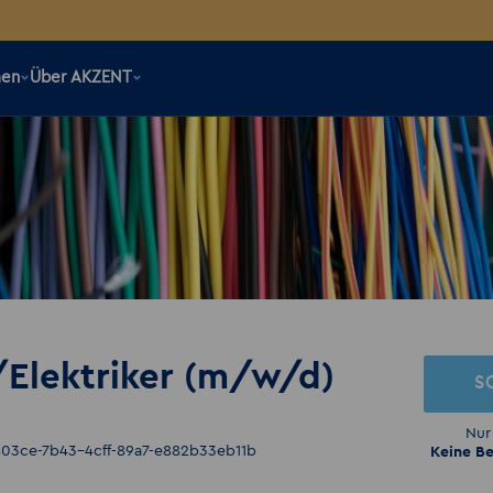
men
Über AKZENT
/Elektriker (m/w/d)
S
Nur
803ce-7b43-4cff-89a7-e882b33eb11b
Keine Be