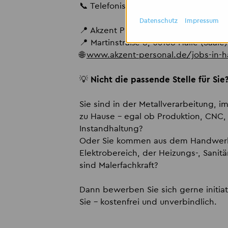
📞 Telefonisch: 0345 97794010
Datenschutz
Impressum
📍 Akzent Personaldienstleistungen
📍 Martinstraße 8, 06108 Halle (Saale)
🌐
www.akzent-personal.de/jobs-in-ha
💡
Nicht die passende Stelle für Sie
Sie sind in der Metallverarbeitung, i
zu Hause – egal ob Produktion, CNC
Instandhaltung?
Oder Sie kommen aus dem Handwerk,
Elektrobereich, der Heizungs-, Sanitär
sind Malerfachkraft?
Dann bewerben Sie sich gerne initiat
Sie – kostenfrei und unverbindlich.