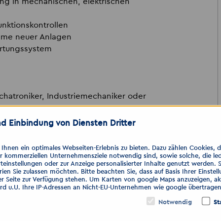
ng in mechanischen, elektrischen
nktionskontrollen
ahme neuer Anlagen
artungssystem
hatroniker, Industriemechaniker oder
feld von Vorteil
d Einbindung von Diensten Dritter
, Mechanik und Steuerungstechnik
rte Arbeitsweise
hnen ein optimales Webseiten-Erlebnis zu bieten. Dazu zählen Cookies, die
h Absprache)
er kommerziellen Unternehmensziele notwendig sind, sowie solche, die le
teinstellungen oder zur Anzeige personalisierter Inhalte genutzt werden. 
ien Sie zulassen möchten. Bitte beachten Sie, dass auf Basis Ihrer Einste
 Dann zögern Sie nicht und bewerben
er Seite zur Verfügung stehen. Um Karten von google Maps anzuzeigen, akt
ird u.U. Ihre IP-Adressen an Nicht-EU-Unternehmen wie google übertragen
Notwendig
St
e