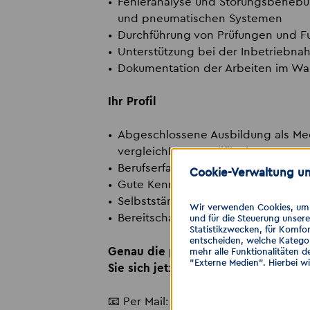
Fehleranalyse und Störungsbehebu
und pneumatischen Systemen
Durchführung von Prüfungen und Fu
Unterstützung bei der Inbetriebn
Dokumentation der Arbeiten im W
Ihr Profil
Abgeschlossene Ausbildung als Mec
vergleichbare Qualifikation
Berufserfahrung im industriellen Um
Cookie-Verwaltung un
Gute Kenntnisse in Elektrotechnik
Selbstständige und lösungsorientie
Wir verwenden Cookies, um I
Bereitschaft zur Schichtarbeit (nac
und für die Steuerung unser
Statistikzwecken, für Komfor
entscheiden, welche Kategor
Genau die passende Stelle für Sie?
mehr alle Funktionalitäten d
"Externe Medien". Hierbei w
Sie sich jetzt!
📧 Per Mail:
halle
@
akzent-personal.d