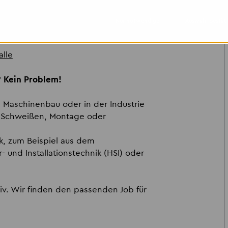
Nur notwendige
Auswahl bestät
 GmbH
lle
? Kein Problem!
m Maschinenbau oder in der Industrie
, Schweißen, Montage oder
 zum Beispiel aus dem
- und Installationstechnik (HSI) oder
iv. Wir finden den passenden Job für