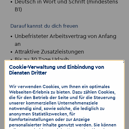
Deutsch in Wort und Schrift (mindestens
B1)
Darauf kannst du dich freuen
Unbefristeter Arbeitsvertrag von Anfang
an
Attraktive Zusatzleistungen
Bis zu 30 Tage Urlaub
×
Cookie-Verwaltung und Einbindung von
Moderne Arbeitsplätze
Diensten Dritter
Langfristige Perspektive mit
Übernahmechance
Wir verwenden Cookies, um Ihnen ein optimales
Interesse
Webseiten-Erlebnis zu bieten. Dazu zählen Cookies,
die für den Betrieb der Seite und für die Steuerung
unserer kommerziellen Unternehmensziele
geweckt?
notwendig sind, sowie solche, die lediglich zu
anonymen Statistikzwecken, für
Komforteinstellungen oder zur Anzeige
Dann freuen wir uns auf deine Bewerbung!
personalisierter Inhalte genutzt werden. Sie können