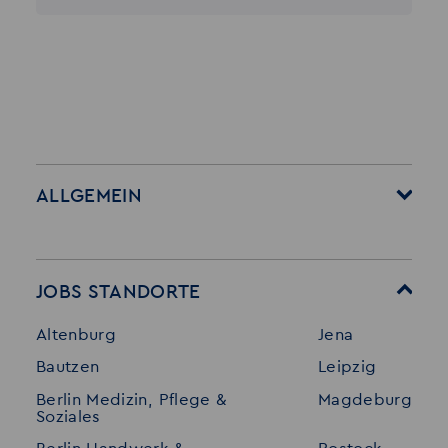
ALLGEMEIN
Startseite
Über Akzent
Mitarbeitervorteile
Leistungen
JOBS STANDORTE
Für Bewerber
Geschichte
Altenburg
Jena
Stellenangebote
Referenzen
Bautzen
Leipzig
Initiativ bewerben
Interne Jobs
Berlin Medizin, Pflege &
Magdeburg
Merkzettel
Shop
Soziales
Für Unternehmen
Kontakt