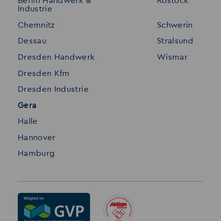
Berlin Handwerk &
Rostock
Industrie
Standorte
Disclaimer
Chemnitz
Schwerin
FAQ
Dessau
Stralsund
Datenschutz
Dresden Handwerk
Wismar
Impressum
Dresden Kfm
Dresden Industrie
Gera
Halle
Hannover
Hamburg