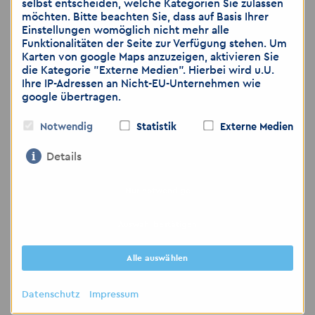
selbst entscheiden, welche Kategorien Sie zulassen
möchten. Bitte beachten Sie, dass auf Basis Ihrer
📍 Akzent Personaldienstleistungen GmbH –
Einstellungen womöglich nicht mehr alle
NL Gera
Funktionalitäten der Seite zur Verfügung stehen. Um
Karten von google Maps anzuzeigen, aktivieren Sie
Stephanie Taube
die Kategorie "Externe Medien". Hierbei wird u.U.
Friedericistraße 9
Ihre IP-Adressen an Nicht-EU-Unternehmen wie
google übertragen.
07545 Gera
Notwendig
Statistik
Externe Medien
📞 Tel.: 0365 55247213
📱 Handy: 0177 5927822
Details
📧 E-Mail:
gera
@
akzent-personal.de
🌐
www.akzent-personal.de/jobs-in-gera
Nur notwendige
Auswahl bestätigen
Hinweis: Wir weisen darauf hin, dass die
Übermittlung von personenbezogenen Daten
Alle auswählen
über E-Mail als unsicher eingestuft wird. Bitte
achten Sie darauf, dass Sie lediglich dann
Datenschutz
Impressum
Bewerbungsunterlagen per E-Mail zusenden,